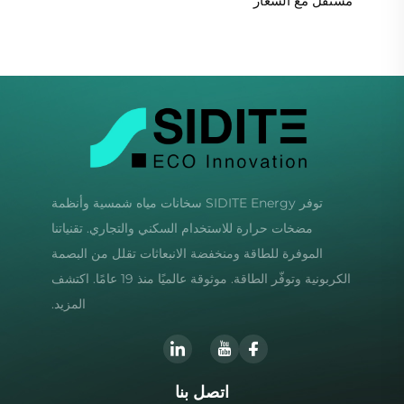
مستقل مع الشعار
توفر SIDITE Energy سخانات مياه شمسية وأنظمة
مضخات حرارة للاستخدام السكني والتجاري. تقنياتنا
الموفرة للطاقة ومنخفضة الانبعاثات تقلل من البصمة
الكربونية وتوفّر الطاقة. موثوقة عالميًا منذ 19 عامًا. اكتشف
المزيد.
اتصل بنا