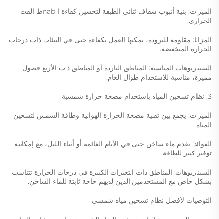
الميزات: بنية أنبوب شفاف ثنائي الطبقة لتحسين كفاءة ا nabط القت
الحراري.
المزايا: مقاومة للبرودة، يمكنها العمل بكفاءة حتى في البيئات ذات درجات
الحرارة المنخفضة.
السيناريوهات المناسبة: المناطق الباردة أو المناطق ذات الأربع فصول
مميزة، مناسبة للاستخدام طوال العام.
3. نظام تسخين المياه باستخدام مضخة حرارة شمسية
الميزات: يجمع بين تقنية مضخة الحرارة الهوائية وطاقة الشمس لتسخين
المياه.
الفوائد: يقدم ماء ساخن حتى في الأيام الغائمة أو أثناء الليل، مع إمكانية
توفير كبير للطاقة.
السيناريوهات: المناطق ذات التغيرات الكبيرة في درجات الحرارة تتناسب
بشكل خاص مع المستخدمين الذين لديهم حاجة ثابتة للماء الساخن.
التوصيات لأفضل نظام تسخين مياه شمسي