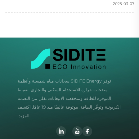
2025-03-07
توفر SIDITE Energy سخانات مياه شمسية وأنظمة
مضخات حرارة للاستخدام السكني والتجاري. تقنياتنا
الموفرة للطاقة ومنخفضة الانبعاثات تقلل من البصمة
الكربونية وتوفّر الطاقة. موثوقة عالميًا منذ 19 عامًا. اكتشف
المزيد.