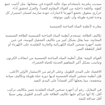
سيديت ملتزمة باستخدام مواد عالية الجودة في منتجاتها، مثل أنابيب جمع
كفؤة، وأغلفة داخلية من الفولاذ المقاوم للصدأ، والعزل لتحقيق أداء
حراري متفوق. تخضع أجهزتنا لاختبارات جودة صارمة لضمان استمرار كل
وحدة لفترة طويلة وأن تكون موثوقة.
مقارنة لأنظمة المياه الساخنة الشمسية
تكاليف الطاقة: تستخدم أنظمة المياه الساخنة الشمسية الطاقة الشمسية
المجانية، مما يقلل بشكل كبير من تكاليف التشغيل اليومية، في حين
تعتمد أجهزة تسخين المياه الكهربائية والغازية التقليدية على الكهرباء أو
الغاز الباهظة الثمن.
الفوائد البيئية: تقلل أنظمة المياه الساخنة الشمسية من انبعاثات الكربون
وتناسب بشكل أكبر المفاهيم الحديثة للحياة الخضراء.
الاقتصاد على المدى الطويل: وعلى الرغم من الاستثمار الأولي الأعلى،
فإن أنظمة تسخين المياه الشمسية لديها دورة حياة طويلة وتكاليف صيانة
منخفضة، مما يجعلها أكثر اقتصاداً على المدى البعيد.
في المقابل، رغم أن أجهزة تسخين المياه التقليدية تتميز بتكاليف تركيب
أقل، إلا أنها تتراكم عليها تكاليف الطاقة على المدى الطويل وهي نسبيًا
أقل صداقة للبيئة.