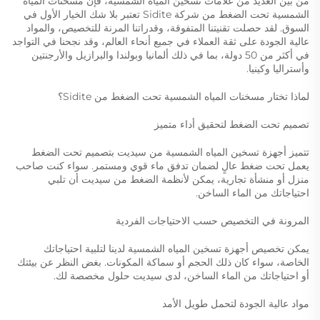
من بين العديد من علامات تسخين المياه الشمسية، فإن مسخنات المياه
الشمسية تحت الضغط من شركة Sidite تعتبر بلا شك الخيار الأول في
السوق. لقد حصلت تقنيتنا المتفوقة، وقدراتنا المرنة للتخصيص، والمواد
عالية الجودة على ثقة العملاء في جميع أنحاء العالم، وقد نجحنا في التواجد
في أكثر من 50 دولة، بما في ذلك ألمانيا وبولندا والبرازيل والأرجنتين
وأستراليا وكينيا.
لماذا تختار مسخنات المياه الشمسية تحت الضغط من Sidite؟
تصميم تحت الضغط لتحقيق أداء متميز
تتميز أجهزة تسخين المياه الشمسية من سيديت بتصميم تحت الضغط
يعمل تحت ضغط عالٍ لضمان تدفق ماء قوي ومستمر. سواء كنت صاحب
منزل أو منشأة تجارية، يمكن لأنظمة الضغط من سيديت أن تلبي
احتياجاتك من الماء الساخن.
المرونة في التخصيص حسب الاحتياجات الفردية
يمكن تخصيص أجهزة تسخين المياه الشمسية لدينا لتلبية احتياجاتك
الخاصة، سواء كان ذلك الحجم أو سماكة المكونات. بغض النظر عن بيئتك
أو احتياجاتك من الماء الساخن، لدى سيديت حلول مخصصة لك.
مواد عالية الجودة لتحمل طويل الأمد