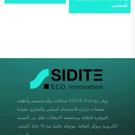
هيكل لنظام تسخين حمام
المنقسم
السباحة - R290 R410a R32
توفر SIDITE Energy سخانات مياه شمسية وأنظمة
مضخات حرارة للاستخدام السكني والتجاري. تقنياتنا
الموفرة للطاقة ومنخفضة الانبعاثات تقلل من البصمة
الكربونية وتوفّر الطاقة. موثوقة عالميًا منذ 19 عامًا. اكتشف
المزيد.