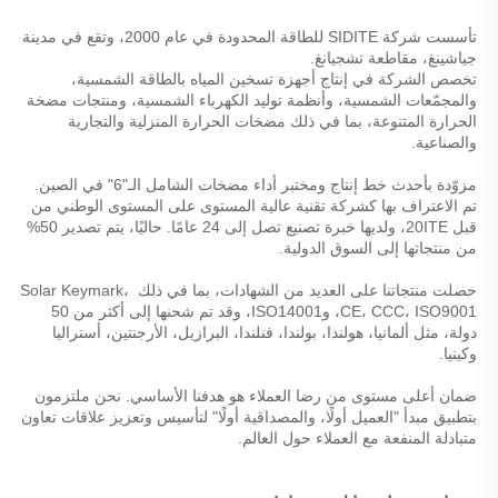
تأسست شركة SIDITE للطاقة المحدودة في عام 2000، وتقع في مدينة 
جياشينغ، مقاطعة تشجيانغ. 
تخصص الشركة في إنتاج أجهزة تسخين المياه بالطاقة الشمسية، 
والمجمّعات الشمسية، وأنظمة توليد الكهرباء الشمسية، ومنتجات مضخة 
الحرارة المتنوعة، بما في ذلك مضخات الحرارة المنزلية والتجارية 
والصناعية. 
مزوّدة بأحدث خط إنتاج ومختبر أداء مضخات الشامل الـ"6" في الصين. 
تم الاعتراف بها كشركة تقنية عالية المستوى على المستوى الوطني من 
قبل 20ITE، ولديها خبرة تصنيع تصل إلى 24 عامًا. حاليًا، يتم تصدير 50% 
من منتجاتها إلى السوق الدولية. 
حصلت منتجاتنا على العديد من الشهادات، بما في ذلك Solar Keymark، 
CE، CCC، ISO9001، وISO14001، وقد تم شحنها إلى أكثر من 50 
دولة، مثل ألمانيا، هولندا، بولندا، فنلندا، البرازيل، الأرجنتين، أستراليا 
وكينيا. 
ضمان أعلى مستوى من رضا العملاء هو هدفنا الأساسي. نحن ملتزمون 
بتطبيق مبدأ "العميل أولًا، والمصداقية أولًا" لتأسيس وتعزيز علاقات تعاون 
متبادلة المنفعة مع العملاء حول العالم. 