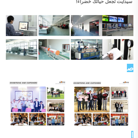
سيدايت تجعل حياتك خضراء! 
صورة العميل   
الشهادات 