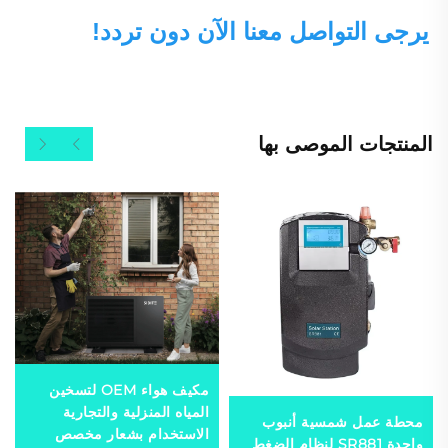
يرجى التواصل معنا الآن دون تردد! 
المنتجات الموصى بها
مكيف هواء OEM لتسخين
المياه المنزلية والتجارية
محطة عمل شمسية أنبوب
الاستخدام بشعار مخصص
واحدة SR881 لنظام الضغط