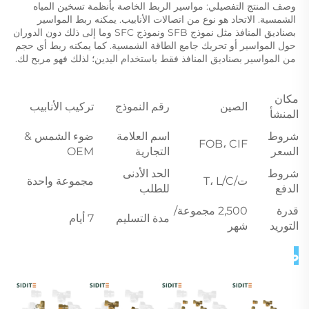
وصف المنتج التفصيلي: مواسير الربط الخاصة بأنظمة تسخين المياه 
الشمسية. الاتحاد هو نوع من اتصالات الأنابيب. يمكنه ربط المواسير 
بصناديق المنافذ مثل نموذج SFB ونموذج SFC وما إلى ذلك دون الدوران 
حول المواسير أو تحريك جامع الطاقة الشمسية. كما يمكنه ربط أي حجم 
من المواسير بصناديق المنافذ فقط باستخدام اليدين؛ لذلك فهو مربح لك. 
مكان
الصين
رقم النموذج
تركيب الأنابيب
المنشأ
شروط
اسم العلامة
ضوء الشمس &
FOB، CIF
السعر
التجارية
OEM
شروط
الحد الأدنى
ت/T، L/C
مجموعة واحدة
الدفع
للطلب
قدرة
2,500 مجموعة/
مدة التسليم
7 أيام
التوريد
شهر
صور تفصيلية 