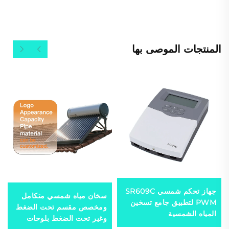
المنتجات الموصى بها
جهاز تحكم شمسي SR609C
سخان مياه شمسي متكامل
PWM لتطبيق جامع تسخين
ومخصص مقسم تحت الضغط
المياه الشمسية
وغير تحت الضغط بلوحات