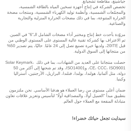
جياشينغ، مقاطعة تشجيانغ. 
تخصص الشركة في إنتاج أجهزة تسخين المياه بالطاقة الشمسية، 
والمجمّعات الشمسية، وأنظمة توليد الكهرباء الشمسية، ومنتجات مضخة 
الحرارة المتنوعة، بما في ذلك مضخات الحرارة المنزلية والتجارية 
والصناعية. 
مزوّدة بأحدث خط إنتاج ومختبر أداء مضخات الشامل الـ"6" في الصين. 
تم الاعتراف بها كشركة تقنية عالية المستوى على المستوى الوطني من 
قبل 20ITE، ولديها خبرة تصنيع تصل إلى 24 عامًا. حاليًا، يتم تصدير 50% 
من منتجاتها إلى السوق الدولية. 
حصلت منتجاتنا على العديد من الشهادات، بما في ذلك Solar Keymark، 
CE، CCC، ISO9001، وISO14001، وقد تم شحنها إلى أكثر من 50 
دولة، مثل ألمانيا، هولندا، بولندا، فنلندا، البرازيل، الأرجنتين، أستراليا 
وكينيا. 
ضمان أعلى مستوى من رضا العملاء هو هدفنا الأساسي. نحن ملتزمون 
بتطبيق مبدأ "العميل أولًا، والمصداقية أولًا" لتأسيس وتعزيز علاقات تعاون 
متبادلة المنفعة مع العملاء حول العالم. 
سيدايت تجعل حياتك خضراء! 