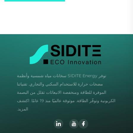
مسطحة أو أنابيب شاغرة
للاستخدام المنزلي والتجاري
والصناعي
توفر SIDITE Energy سخانات مياه شمسية وأنظمة
مضخات حرارة للاستخدام السكني والتجاري. تقنياتنا
الموفرة للطاقة ومنخفضة الانبعاثات تقلل من البصمة
الكربونية وتوفّر الطاقة. موثوقة عالميًا منذ 19 عامًا. اكتشف
المزيد.