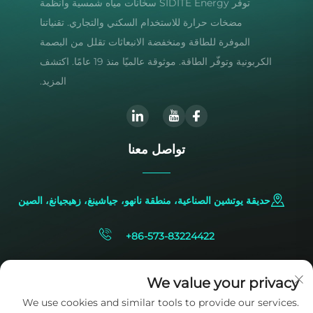
توفر SIDITE Energy سخانات مياه شمسية وأنظمة
مضخات حرارة للاستخدام السكني والتجاري. تقنياتنا
الموفرة للطاقة ومنخفضة الانبعاثات تقلل من البصمة
الكربونية وتوفّر الطاقة. موثوقة عالميًا منذ 19 عامًا. اكتشف
المزيد.
تواصل معنا
حديقة يوتشين الصناعية، منطقة نانهو، جياشينغ، زهيجيانغ، الصين
+86-573-83224422
[email protected]
We value your privacy
We use cookies and similar tools to provide our services.