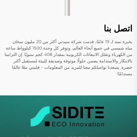
اتصل بنا
بخبرة تمتد لـ 19 عامًا، قدمت شركة سيدتي أكثر من 20 مليون سخان
مياه شمسي في جميع أنحاء العالم، وتوفر كل وحدة 1500 كيلوواط ساعة
من الكهرباء وتقلل الانبعاثات الكربونية بمقدار 408 كجم سنويًا. إن التزامنا
بالابتكار والاستدامة يضمن حلولًا موثوقة وصديقة للبيئة لمستقبل أكثر
خضرة. يسعدنا تواصلكم معنا للمزيد من المعلومات – فلنبني معًا عالمًا
مستدامًا!