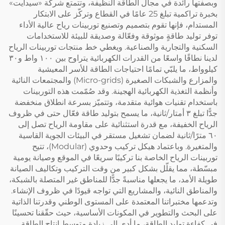
وبصفتها رائدة في مجال الطاقة النظيفة، وتتمتع شركة «سيدايت»
بخبرة تراكمية تبلغ 25 عامًا في القطاع وتركّز على الابتكار
المستدام، فإنها تقوم بتصميم وتصنيع توربينات رياح عالية الأداء
توفر توليد طاقةٍ موثوقة وفعّالة وصديقة للبيئة للاستخدامات
السكنية والتجارية والصناعية. ويغطي خط منتجات توربينات الرياح
لدينا نطاقًا واسعًا من القدرات الكهربائية يتراوح بين ١٠٠ واط و٣٠
كيلوواط، ما يلبّي تمامًا احتياجات الطاقة للأسر المعيشية
والمزارع والشبكات الصغيرة (Micro-grids) والمجتمعات النائية
وأنظمة التغذية الكهربائية الهجينة. وقد صُمّمت هذه التوربينات
باستخدام تقنيات هوائية متقدمة، وتتميّز بسرعة انطلاق منخفضة
جدًّا تبلغ ٣ أمتار/ثانية، ما يسمح بتوليد طاقة فعّال حتى في ظروف
الرياح الخفيفة، مع قدرة استثنائية على مقاومة الرياح تصل إلى
٦٠ مترًا/ثانية لضمان تشغيل مستقر في البيئات الجوية القاسية
والمتغيرة. وباعتماد هيكل تركيب وحدوي (Modular)، تتيح
توربينات الرياح الخاصة بنا تركيبًا سريعًا في الموقع وصيانة يومية
مبسّطة، مما يقلّل بشكل كبير من وقت التركيب وتكاليف الصيانة
طويلة الأمد، ما يجعلها مناسبةً جدًّا للمناطق غير المتصلة بالشبكة،
والمناطق النائية، والمشاريع التي تواجه قيودًا في ظروف الإنشاء.
وتدعمها مختبراتنا المعتمدة على المستوى الوطني وقدرتنا الذاتية
على البحث والتطوير في المكونات الأساسية، حيث حقّقنا تحسينًا
في كفاءة توليد الطاقة، ما أدى إلى زيادة متوسط إنتاج الطاقة