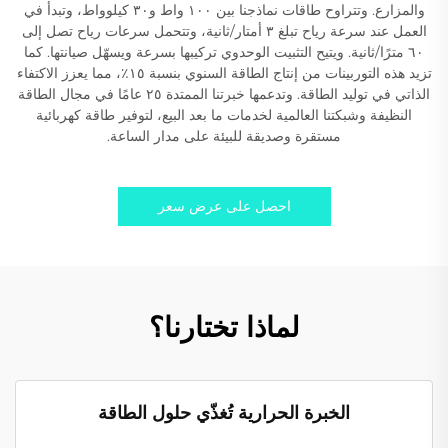
والمزارع. وتتراوح طاقات نماذجنا بين ١٠٠ واط و٣٠ كيلوواط، وتبدأ في
العمل عند سرعة رياح تبلغ ٣ أمتار/ثانية، وتتحمل سرعات رياح تصل إلى
٦٠ مترًا/ثانية. ويتيح التثبيت الوحدوي تركيبها بسرعة ويسهّل صيانتها. كما
تزيد هذه التوربينات من إنتاج الطاقة السنوي بنسبة ١٥٪، مما يعزز الاكتفاء
الذاتي في توليد الطاقة. وتدعمها خبرتنا الممتدة ٢٥ عامًا في مجال الطاقة
النظيفة وشبكتنا العالمية لخدمات ما بعد البيع، لتوفير طاقة كهربائية
مستقرة وصديقة للبيئة على مدار الساعة.
احصل على عرض سعر
لماذا تختارنا؟
الخبرة الحرارية تُغذّي حلول الطاقة