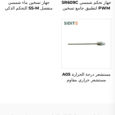
جهاز تحكم شمسي SR609C
جهاز تسخين ماء شمسي
PWM لتطبيق جامع تسخين
منفصل SS-M التحكم الذكي
المياه الشمسية
المبادلات النحاسية تحت
الضغط غير المباشر خزان
ماء خارجي مستقل
مستشعر درجة الحرارة A05
مستشعر حراري مقاوم
للتآكل مصنوع من الفولاذ
المقاوم للصدأ مناسب لأنظمة
الطاقة الشمسية تحت
الضغط العالي للمياه