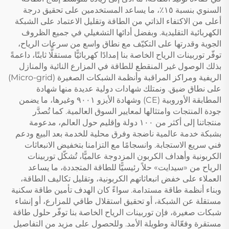
السنوي بنسبة ١٥٪، ما يساعد المستخدمين على تحقيق درجة
أعلى من الاكتفاء الذاتي من الطاقة وتقليل الاعتماد على الشبكة
الكهربائية التقليدية. وبفضل أدائها التشغيلي في جميع الظروف
الجوية وقدرتها على التكيّف مع نطاق واسع من سرعات الرياح،
توفّر توربينات الرياح الخاصة بنا إمدادًا كهربائيًّا مستقلًّا ثابتًا، داعمةً
بذلك الوصول غير المنقطع للطاقة في المزارع النائية والمنازل
الريفية ومراكز المراقبة وأنظمة الشبكات الصغيرة (Micro-grid)
على نطاق ضيق. ونمتلك شهادات دولية عديدة منها شهادة
المطابقة الأوروبية (CE) وشهادة الأيزو ٩٠٠١ وغيرها، ما يضمن
جودة المنتجات وامتثالها لمعايير السوق العالمية. كما تُصدَّر
منتجاتنا إلى أكثر من ١٠٠ دولة وإقليم حول العالم، مدعومة
بشبكة خدمة عالمية ناضجة وفرق محلية للخدمة بعد البيع ودعم
فني سريع الاستجابة. وانسجامًا مع التزامنا بتخفيض الانبعاثات
الكربونية وأهداف الكربون المزدوجة عالميًّا، تُشكّل توربينات
الرياح من «سيدايت» حلاً رئيسيًّا للطاقة المتجددة، ما يساعد
العملاء على خفض انبعاثاتهم الكربونية، وتقليل تكاليف الطاقة،
وبناء أنظمة طاقة مستدامة. سواءً كان الهدف تأمين طاقة سكنية
مستقلة عن الشبكة، أو تحقيق استقلال طاقي للمزارع، أو إنشاء
شبكات صغيرة، فإن توربينات الرياح الخاصة بنا توفّر حلول طاقة
مستقرة وفعّالة وطويلة الأمد. وللحصول على مزيد من التفاصيل