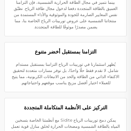
بينما نتميز في مجال الطاقة الحرارية الشمسية، فإن التزامنا
العميق بالطاقة المتجددة دفعنا لدخول مجال طاقة الرياح. نطبّق
نفس المعايير الصارمة للجودة والموثوقية والأداء المستمدة من
منتجاتنا الشمسية على عروض توربينات الرياح الخاصة بنا، مما
يضمن مصدرًا موثوقًا للطاقة المتجددة.
التزامنا بمستقبل أخضر متنوع
يُظهر استثمارنا في توربينات الرياح التزامنا بمستقبل مستدام
شامل. لا نقدم فقط حلًا واحدًا، بل نوفر مسارات متعددة لتحقيق
الاكتفاء الذاتي من الطاقة والحد من الانبعاثات الكربونية، مما يتيح
للعملاء اختيار أفضل مزيج يناسب موقعهم واحتياجاتهم.
التركيز على الأنظمة المتكاملة المتجددة
يمكن دمج توربينات الرياح Sidite مع أنظمتنا الخاصة بتسخين
المياه بالطاقة الشمسية ومضخات الحرارة لخلق منازل قوية تعمل