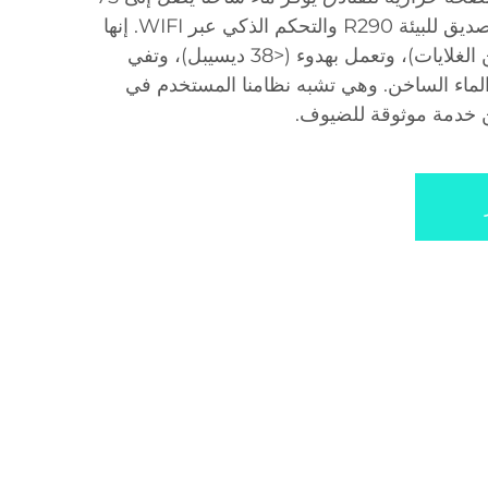
درجة مئوية، مع غاز التبريد الصديق للبيئة R290 والتحكم الذكي عبر WIFI. إنها
موفرة للطاقة (تكلفة أقل من الغلايات)، وتعمل بهدوء (<38 ديسيبل)، وتفي
 الماء الساخن. وهي تشبه نظامنا المستخدم في
ن خدمة موثوقة للضيوف.