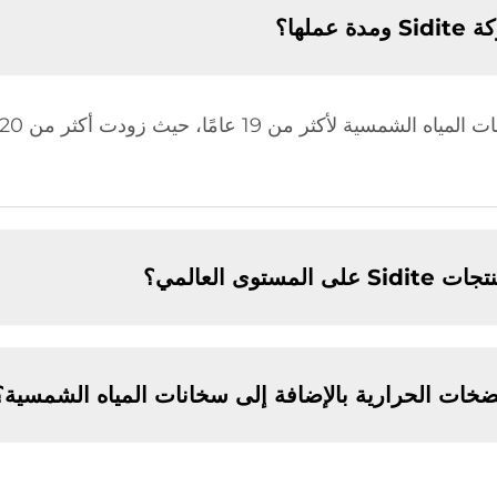
لها؟
توى العالمي؟