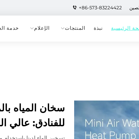
لصين
+86-573-83224422
ة الرئيسية
نبذة
المنتجات
الإعلام
خدمة الع
سخان المياه بال
للفنادق: عالي ا