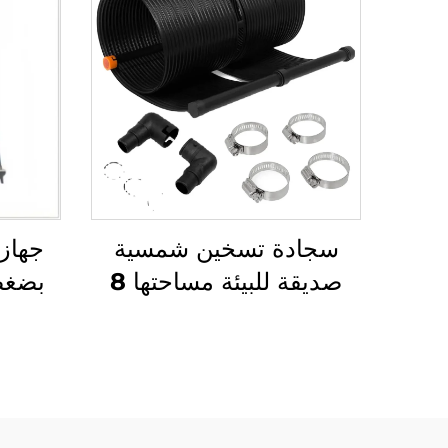
سجادة تسخين شمسية
صديقة للبيئة مساحتها 8
بضغط
أمتار مربعة ومصنوعة من
مادة المطاط الخارجية
سهل ال
لامتصاص طاقة الشمس
ماء 
للماء الساخن
ال