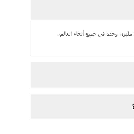
لقد كانت Sidite متخصصة في تصنيع سخانات المياه الشمسية لأكثر من 19 عامًا، حيث زودت أكثر من 20 مليون وحدة في جميع أنحاء العالم،