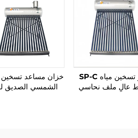
جهاز تسخين مياه SP-C
خزان مساعد تسخين ا
 عالٍ ملف نحاسي
الشمسي الصديق للب
قطر 55 مم مبادل حراري
SD-T 55 مم ضغط
تركيب، جهاز تسخين
من البولي يوريثين 
خارجي مستوٍ بالماء
داخلي 304-2B
حراري المستقل
للفنادق والهواء ال