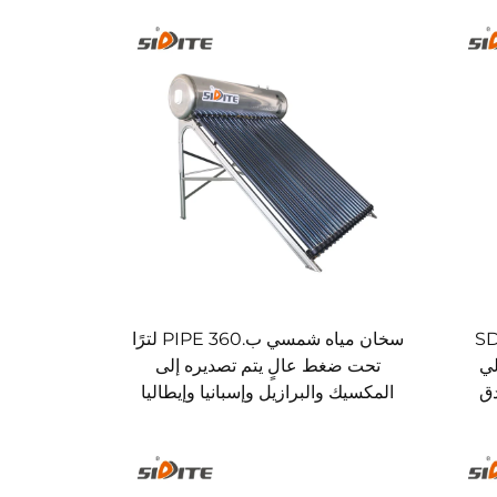
SD-S()
سخان مياه شمسي ب.PIPE 360 لترًا
لي
تحت ضغط عالٍ يتم تصديره إلى
دق
المكسيك والبرازيل وإسبانيا وإيطاليا