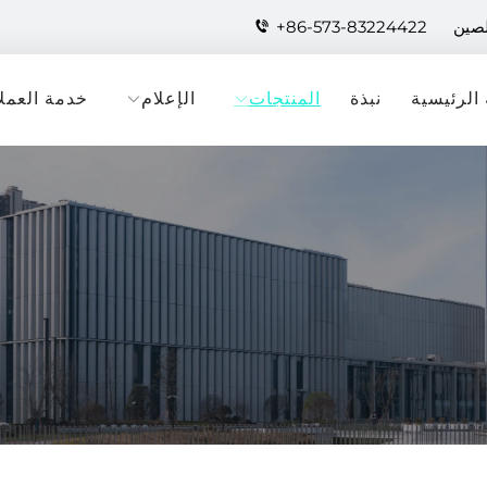
لصين
+86-573-83224422
الرئيسية
نبذة
المنتجات
الإعلام
خدمة العملا