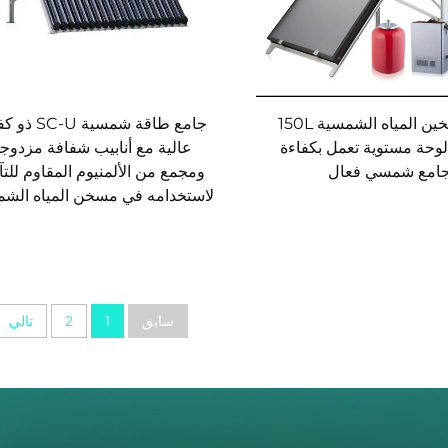
جامع طاقة شمسية -U
نظام تسخين المياه الشمسية 150L
عالية مع أنابيب شفافة مزدوج
وحة مستوية تعمل بكفاءة
ومجمع من الألمنيوم المقاوم للت
امع شمسي فعال
لاستخدامه في مسخن المياه الش
سابق
1
2
تالي