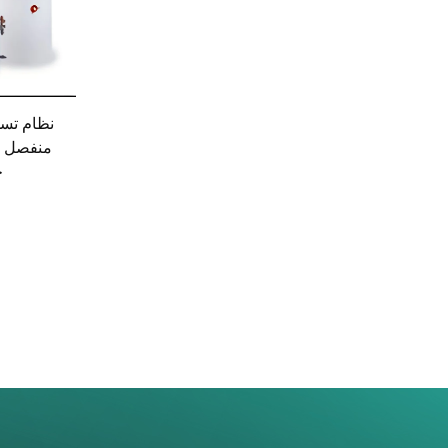
منفصل ل
ج