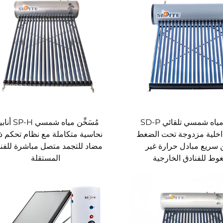
مُسَخِّن مياه شمسي تلقائي SD-P
مُسَخِّن مياه شمسي 
اخلية مزدوجة تحت الضغط
نحاسية متكاملة مع نظام تحكم 
سريع مبادل حرارة غير
مضاد للتجمد متصل مباشرة للفن
ط للفنادق الخارجية
المستقلة