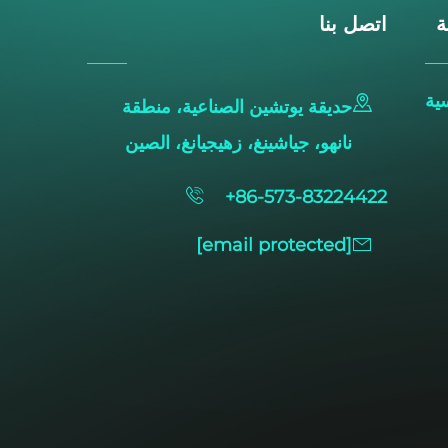
ة
اتصل بنا
ية
حديقة يوتشين الصناعية، منطقة
نانهو، جياشينغ، زهيجيانغ، الصين
+86-573-83224422
[email protected]