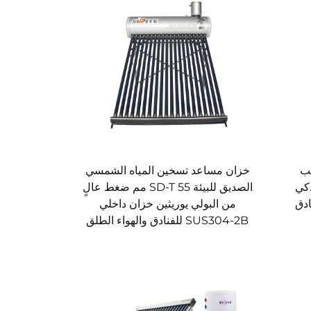
SP-H أنابيب
خزان مساعد تسخين المياه الشمسي
ذكي
الصديق للبيئة SD-T 55 مم ضغط عالٍ
ادق
من البولي يوريثين خزان داخلي
SUS304-2B للفنادق والهواء الطلق