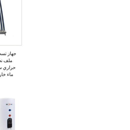
حراري س
ماء خار