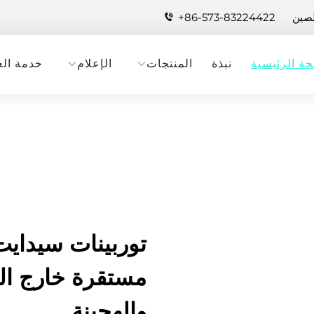
لصين
+86-573-83224422
ة الرئيسية
نبذة
المنتجات
الإعلام
خدمة الع
توربينات سيدايت
مستقرة خارج الش
والهجينة