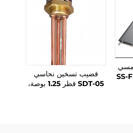
شمسي
قضيب تسخين نحاسي
عالي الجودة من نوع SS-F
SDT-05 قطر 1.25 بوصة،
مة
عناصر تسخين كهربائية
واء
سعة 1.5KW/2KW/3KW
ضغوط
لأجهزة تسخين المياه
اذ
الشمسية وأجزاء أجهزة
فائف
تسخين المياه