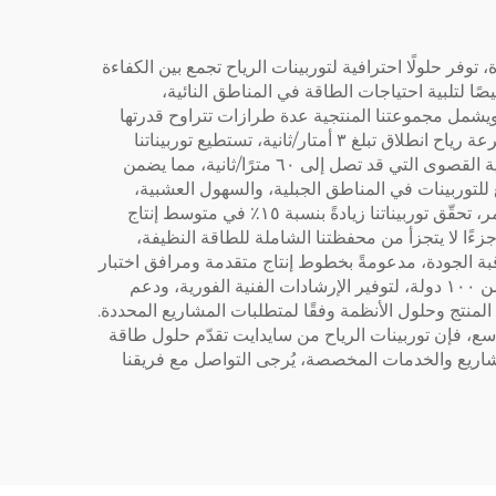
وفر حلولًا احترافية لتوربينات الرياح تجمع بين الكفاءة
ًا لتلبية احتياجات الطاقة في المناطق النائية،
ويشمل مجموعتنا المنتجية عدة طرازات تتراوح قدرتها
من ١٠٠ واط إلى ٣٠ كيلوواط، ما يوفّر خيارات مرنة تتناسب مع مختلف سيناريوهات الاستخدام ومتطلبات استهلاك الطاقة. وبسرعة رياح انطلاق تبلغ ٣ أمتار/ثانية، تستطيع توربيناتنا
التقاط طاقة الرياح بكفاءة عالية حتى عند سرعات الرياح المنخفضة، بينما يتيح التصميم الهيكلي المتين مقاومتها للظروف الريحية القصوى التي قد تصل إلى ٦٠ مترًا/ثانية، مما يضمن
لتوربينات في المناطق الجبلية، والسهول العشبية،
والجزر، وغيرها من المواقع النائية التي يصعب فيها الوصول إلى شبكات الطاقة التقليدية. ومن خلال التحسين التكنولوجي المستمر، تحقّق توربيناتنا زيادةً بنسبة ١٥٪ في متوسط إنتاج
زءًا لا يتجزأ من محفظتنا الشاملة للطاقة النظيفة،
اقبة الجودة، مدعومةً بخطوط إنتاج متقدمة ومرافق اختبار
وطنية المستوى، لضمان مطابقة كل منتج للمعايير الدولية للأداء والسلامة. كما يغطي شبكتنا العالمية للمبيعات والخدمات أكثر من ١٠٠ دولة، لتوفير الإرشادات الفنية الفورية، ودعم
ونوفر أيضًا خدمات تخصيص مرنة حسب طلب العملاء (OEM/ODM) لتعديل مواصفات المنتج وحلول الأنظمة وفقًا لمتطلبات المشاريع المحددة.
زل بالطاقة المستقلة أو تطبيقات المزارع وشبكات الميكرو-جرد (Micro-grid) على نطاق واسع، فإن توربينات الرياح من سايدايت تقدّم حلول طاقة
شاريع والخدمات المخصصة، يُرجى التواصل مع فريقنا