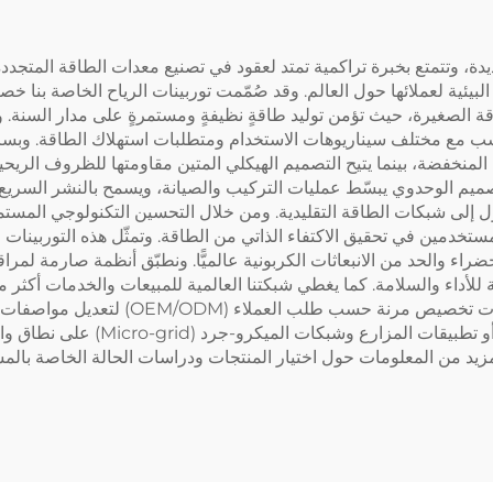
نحاسية
، وتتمتع بخبرة تراكمية تمتد لعقود في تصنيع معدات الطاقة المتجددة، ت
بيئية لعملائها حول العالم. وقد صُمّمت توربينات الرياح الخاصة بنا خصيص
 الصغيرة، حيث تؤمن توليد طاقةٍ نظيفةٍ ومستمرةٍ على مدار السنة. 
ميم الوحدوي يبسّط عمليات التركيب والصيانة، ويسمح بالنشر السريع ل
ستخدمين في تحقيق الاكتفاء الذاتي من الطاقة. وتمثّل هذه التوربينات ج
ضراء والحد من الانبعاثات الكربونية عالميًّا. ونطبّق أنظمة صارمة لمر
التركيب، والخدمات ما بعد البيع لعملائنا. 
فسواءً كان الأمر يتعلق بتزويد المنا
زيد من المعلومات حول اختيار المنتجات ودراسات الحالة الخاصة بالم