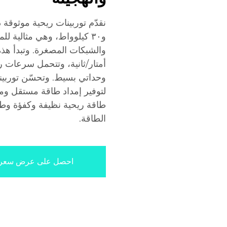
و٣٠ كيلوواط، وهي مثالية لل
لتوفير إمداد طاقة مستقل ومست
طاقة ريحية نظيفة وكفؤة وطويل
الطاقة.
احصل على عرض سعر