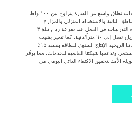
نقدّم توربينات ريحية موثوقة ذات نطاق واسع من القدرة يتراوح بين ١٠٠ واط
مناطق النائية والاستخدام المنزلي والمزارع
والشبكات المصغرة. وتبدأ هذه التوربينات في العمل عند سرعة رياح تبلغ ٣
أمتار/ثانية، وتتحمل سرعات رياح تصل إلى ٦٠ متراً/ثانية، كما تتميز بتثبيت
وحداتي بسيط. وتحسّن توربيناتنا الريحية الإنتاج السنوي للطاقة بنسبة ١٥٪
مر. وتدعمها شبكتنا العالمية للخدمات، مما يوفّر
ة الأمد لتحقيق الاكتفاء الذاتي اليومي من