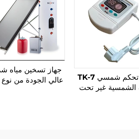
جهاز تسخين مياه 
جهاز تحكم شمسي TK-7
ه الشمسية غير تحت
لوحة مسطحة مقس
الضغط
سهل التركيب في اله
الطلق خزان غير م
غير مباشر من الفول
المقاوم للصدأ مع ل