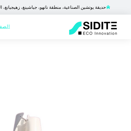
حديقة يوتشين الصناعية، منطقة نانهو، جياشينغ، زهيجيانغ، ا
الصفح