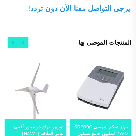
يرجى التواصل معنا الآن دون تردد! 
المنتجات الموصى بها
جهاز تحكم شمسي SR609C
توربين رياح ذو محور أفقي
PWM لتطبيق جامع تسخين
عالي الطاقة (HAWT)