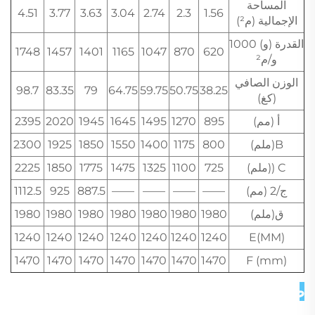
المساحة
4.51
3.77
3.63
3.04
2.74
2.3
1.56
الإجمالية (م²)
القدرة (و) 1000
1748
1457
1401
1165
1047
870
620
و/م²
الوزن الصافي
98.7
83.35
79
64.75
59.75
50.75
38.25
(كغ)
أ (مم)
895
1270
1495
1645
1945
2020
2395
B(ملم)
800
1175
1400
1550
1850
1925
2300
C ((ملم)
725
1100
1325
1475
1775
1850
2225
ج/2 (مم)
——
——
——
——
887.5
925
1112.5
ق(ملم)
1980
1980
1980
1980
1980
1980
1980
1240
1240
1240
1240
1240
1240
1240
E(MM)
1470
1470
1470
1470
1470
1470
1470
F (mm)
صور تفصيلية 