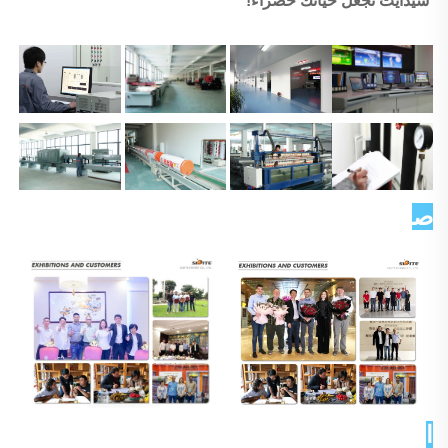
سيدايت تجعل حياتك خضراء! 
صورة العميل   
الشهادات 