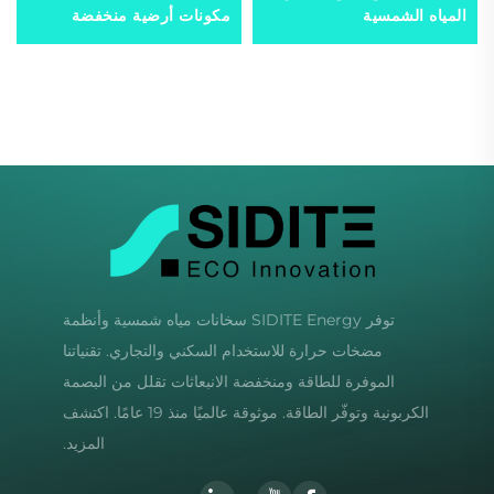
المياه الشمسية
مكونات أرضية منخفضة
الضوضاء، مولدات طاقة رياح
جبلية/بحرية بعيدة ذات نطاق
كبير
توفر SIDITE Energy سخانات مياه شمسية وأنظمة
مضخات حرارة للاستخدام السكني والتجاري. تقنياتنا
الموفرة للطاقة ومنخفضة الانبعاثات تقلل من البصمة
الكربونية وتوفّر الطاقة. موثوقة عالميًا منذ 19 عامًا. اكتشف
المزيد.