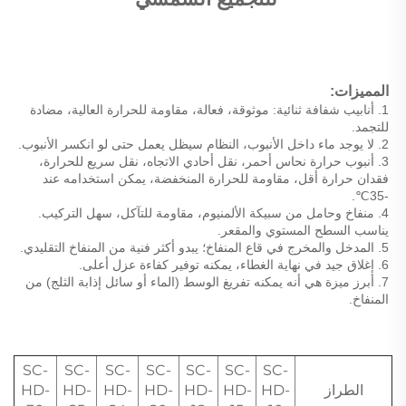
المميزات: 
1. أنابيب شفافة ثنائية: موثوقة، فعالة، مقاومة للحرارة العالية، مضادة 
للتجمد. 
2. لا يوجد ماء داخل الأنبوب، النظام سيظل يعمل حتى لو انكسر الأنبوب. 
3. أنبوب حرارة نحاس أحمر، نقل أحادي الاتجاه، نقل سريع للحرارة، 
فقدان حرارة أقل، مقاومة للحرارة المنخفضة، يمكن استخدامه عند 
-35℃. 
4. منفاخ وحامل من سبيكة الألمنيوم، مقاومة للتآكل، سهل التركيب. 
يناسب السطح المستوي والمقعر. 
5. المدخل والمخرج في قاع المنفاخ؛ يبدو أكثر فنية من المنفاخ التقليدي. 
6. إغلاق جيد في نهاية الغطاء، يمكنه توفير كفاءة عزل أعلى. 
7. أبرز ميزة هي أنه يمكنه تفريغ الوسط (الماء أو سائل إذابة الثلج) من 
المنفاخ. 
SC-
SC-
SC-
SC-
SC-
SC-
SC-
الطراز
HD-
HD-
HD-
HD-
HD-
HD-
HD-