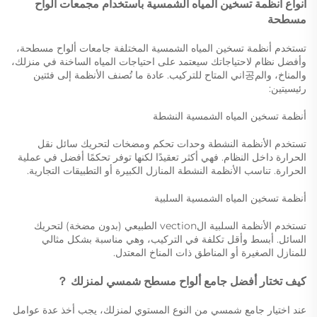
أنواع أنظمة تسخين المياه الشمسية باستخدام مجمعات ألواح
مسطحة
تستخدم أنظمة تسخين المياه الشمسية المختلفة جامعات ألواح مسطحة،
وأفضل نظام لاحتياجاتك سيعتمد على احتياجات المياه الساخنة في منزلك،
والمناخ، والم공اني المتاح للتركيب. عادة ما تُصنف الأنظمة إلى فئتين
رئيسيتين:
أنظمة تسخين المياه الشمسية النشطة
تستخدم الأنظمة النشطة وحدات تحكم ومضخات لتحريك سائل نقل
الحرارة داخل النظام. فهي أكثر تعقيدًا لكنها توفر تحكمًا أفضل في عملية
الحرارة. تناسب الأنظمة النشطة المنازل الكبيرة أو التطبيقات التجارية.
أنظمة تسخين المياه الشمسية السلبية
تستخدم الأنظمة السلبية الvection الطبيعي (بدون مضخة) لتحريك
السائل. أبسط وأقل تكلفة في التركيب، وهي مناسبة بشكل مثالي
للمنازل الصغيرة أو المناطق ذات المناخ المعتدل.
كيف تختار أفضل جامع ألواح مسطح شمسي لمنزلك
？
عند اختيار جامع شمسي من النوع المستوي لمنزلك، يجب أخذ عدة عوامل