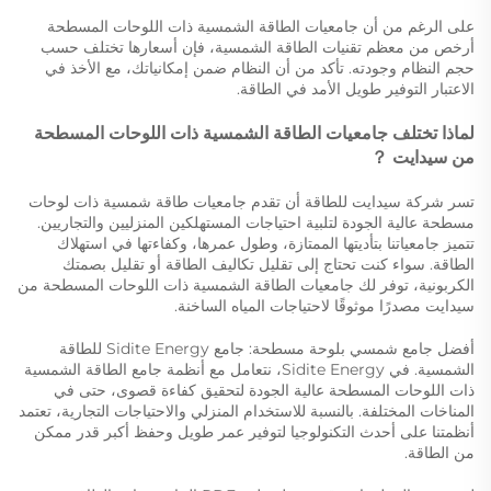
على الرغم من أن جامعيات الطاقة الشمسية ذات اللوحات المسطحة
أرخص من معظم تقنيات الطاقة الشمسية، فإن أسعارها تختلف حسب
حجم النظام وجودته. تأكد من أن النظام ضمن إمكانياتك، مع الأخذ في
الاعتبار التوفير طويل الأمد في الطاقة.
لماذا تختلف جامعيات الطاقة الشمسية ذات اللوحات المسطحة
من سيدايت
？
تسر شركة سيدايت للطاقة أن تقدم جامعيات طاقة شمسية ذات لوحات
مسطحة عالية الجودة لتلبية احتياجات المستهلكين المنزليين والتجاريين.
تتميز جامعياتنا بتأديتها الممتازة، وطول عمرها، وكفاءتها في استهلاك
الطاقة. سواء كنت تحتاج إلى تقليل تكاليف الطاقة أو تقليل بصمتك
الكربونية، توفر لك جامعيات الطاقة الشمسية ذات اللوحات المسطحة من
سيدايت مصدرًا موثوقًا لاحتياجات المياه الساخنة.
أفضل جامع شمسي بلوحة مسطحة: جامع Sidite Energy للطاقة
الشمسية. في Sidite Energy، نتعامل مع أنظمة جامع الطاقة الشمسية
ذات اللوحات المسطحة عالية الجودة لتحقيق كفاءة قصوى، حتى في
المناخات المختلفة. بالنسبة للاستخدام المنزلي والاحتياجات التجارية، تعتمد
أنظمتنا على أحدث التكنولوجيا لتوفير عمر طويل وحفظ أكبر قدر ممكن
من الطاقة.