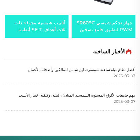
جهاز تحكم شمسي SR609C
أنابيب شمسية مجوفة ذات
PWM لتطبيق جامع تسخين
ثلاث أهداف SE-T أنظمة
المياه الشمسية
حرارية شمسية عالية الكفاءة
لتسخين المياه تحتوي على
تقنية من جامعة تشينغهوا
الأخبار الساخنة
أفضل نظام مياه ساخنة شمسي: دليل شامل للمالكين وأصحاب الأعمال
2025-03-07
فهم جامعات الألواح المستوية الشمسية: المبادئ، البنية، وكيفية اختيار الأنسب
2025-03-07