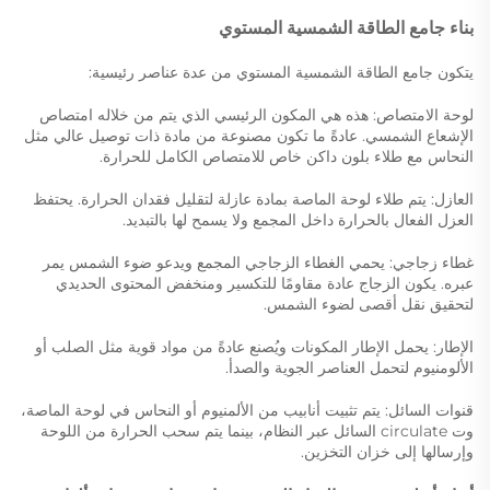
بناء جامع الطاقة الشمسية المستوي
يتكون جامع الطاقة الشمسية المستوي من عدة عناصر رئيسية:
لوحة الامتصاص: هذه هي المكون الرئيسي الذي يتم من خلاله امتصاص
الإشعاع الشمسي. عادةً ما تكون مصنوعة من مادة ذات توصيل عالي مثل
النحاس مع طلاء بلون داكن خاص للامتصاص الكامل للحرارة.
العازل: يتم طلاء لوحة الماصة بمادة عازلة لتقليل فقدان الحرارة. يحتفظ
العزل الفعال بالحرارة داخل المجمع ولا يسمح لها بالتبديد.
غطاء زجاجي: يحمي الغطاء الزجاجي المجمع ويدعو ضوء الشمس يمر
عبره. يكون الزجاج عادة مقاومًا للتكسير ومنخفض المحتوى الحديدي
لتحقيق نقل أقصى لضوء الشمس.
الإطار: يحمل الإطار المكونات ويُصنع عادةً من مواد قوية مثل الصلب أو
الألومنيوم لتحمل العناصر الجوية والصدأ.
قنوات السائل: يتم تثبيت أنابيب من الألمنيوم أو النحاس في لوحة الماصة،
وت circulate السائل عبر النظام، بينما يتم سحب الحرارة من اللوحة
وإرسالها إلى خزان التخزين.