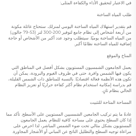
في الاعتبار لتحقيق الأداء والكفاءة المثلى:
طلب المياه الساخنة
قم بتقدير استهلاك المياه الساخنة اليومي لمنزلك. ستحتاج عائلة مكونة
من أربعة أشخاص إلى نظام جامع لتوفير 200-300 لتر (53-79 جالون)
من المياه الساخنة يوميًا. سيتطلب وجود عدد أكبر من الأشخاص أو حاجة
إضافية للمياه الساخنة نظامًا أكبر.
المناخ والموقع
يعمل الجامعون الشمسيون المستويون بشكل أفضل في المناطق التي
يكون فيها الشمس وافرة. حتى في ظروف الغيوم والبرودة، يمكن أن
تكون هذه الأنظمة فعالة اقتصاديًا. بالنسبة للمناطق ذات الشمس القليلة،
قم بدراسة إمكانية استخدام نظام أكثر كفاءة حراريًا أو تعزيز النظام
الحالي بنظام ثانٍ.
المساحة المتاحة للتثبيت
عادةً ما يتم تركيب الجامعين الشمسيين المستويين على الأسطح. تأكد مما
إذا كان السطح يحتوي على مساحة كافية للنظام. يعمل الجامعون
المستويون بشكل مثالي تحت ضوء الشمس المباشر، لذا احرص على
مراعاة توجيه السطح والتظليل الناتج عن المباني أو الأشجار المجاورة.