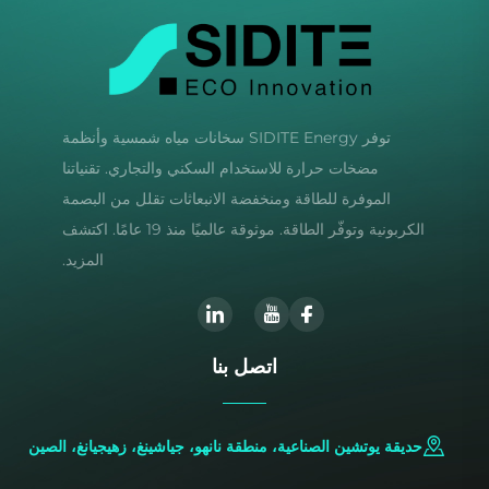
توفر SIDITE Energy سخانات مياه شمسية وأنظمة
مضخات حرارة للاستخدام السكني والتجاري. تقنياتنا
الموفرة للطاقة ومنخفضة الانبعاثات تقلل من البصمة
الكربونية وتوفّر الطاقة. موثوقة عالميًا منذ 19 عامًا. اكتشف
المزيد.
اتصل بنا
حديقة يوتشين الصناعية، منطقة نانهو، جياشينغ، زهيجيانغ، الصين