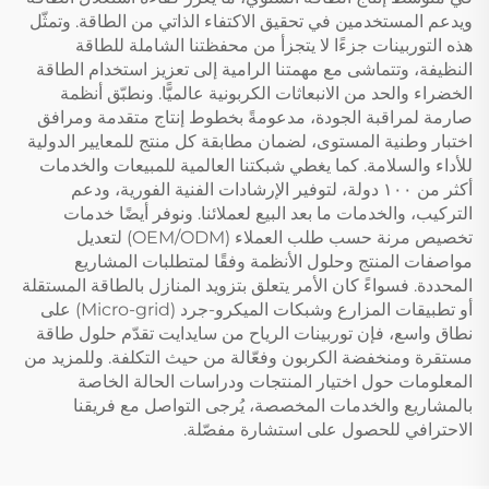
ويدعم المستخدمين في تحقيق الاكتفاء الذاتي من الطاقة. وتمثّل
هذه التوربينات جزءًا لا يتجزأ من محفظتنا الشاملة للطاقة
النظيفة، وتتماشى مع مهمتنا الرامية إلى تعزيز استخدام الطاقة
الخضراء والحد من الانبعاثات الكربونية عالميًّا. ونطبّق أنظمة
صارمة لمراقبة الجودة، مدعومةً بخطوط إنتاج متقدمة ومرافق
اختبار وطنية المستوى، لضمان مطابقة كل منتج للمعايير الدولية
للأداء والسلامة. كما يغطي شبكتنا العالمية للمبيعات والخدمات
أكثر من ١٠٠ دولة، لتوفير الإرشادات الفنية الفورية، ودعم
التركيب، والخدمات ما بعد البيع لعملائنا. ونوفر أيضًا خدمات
تخصيص مرنة حسب طلب العملاء (OEM/ODM) لتعديل
مواصفات المنتج وحلول الأنظمة وفقًا لمتطلبات المشاريع
المحددة. فسواءً كان الأمر يتعلق بتزويد المنازل بالطاقة المستقلة
أو تطبيقات المزارع وشبكات الميكرو-جرد (Micro-grid) على
نطاق واسع، فإن توربينات الرياح من سايدايت تقدّم حلول طاقة
مستقرة ومنخفضة الكربون وفعّالة من حيث التكلفة. وللمزيد من
المعلومات حول اختيار المنتجات ودراسات الحالة الخاصة
بالمشاريع والخدمات المخصصة، يُرجى التواصل مع فريقنا
الاحترافي للحصول على استشارة مفصّلة.