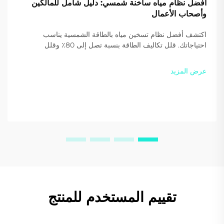
أفضل نظام مياه ساخنة شمسي: دليل شامل للمالكين
وأصحاب الأعمال
اكتشف أفضل نظام تسخين مياه بالطاقة الشمسية يناسب
احتياجاتك. قلل تكاليف الطاقة بنسبة تصل إلى 80٪ وقلل
الانبعاثات الكربونية مع حلول Sidite عالية الكفاءة. احصل على
عرض سعر مخصص اليوم.
عرض المزيد
تقييم المستخدم للمنتج