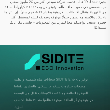
بخبرة تمتد لـ 19 عامًا، قدمت شركة سيدتي أكثر من 20 مليون سخان
مياه شمسي في جميع أنحاء العالم، وتوفر كل وحدة 1500 كيلوواط ساعة
من الكهرباء وتقلل الانبعاثات الكربونية بمقدار 408 كجم سنويًا. إن التزامنا
بالابتكار والاستدامة يضمن حلولًا موثوقة وصديقة للبيئة لمستقبل أكثر
خضرة. يسعدنا تواصلكم معنا للمزيد من المعلومات – فلنبني معًا عالمًا
مستدامًا!
توفر SIDITE Energy سخانات مياه شمسية وأنظمة
مضخات حرارة للاستخدام السكني والتجاري. تقنياتنا
الموفرة للطاقة ومنخفضة الانبعاثات تقلل من البصمة
الكربونية وتوفّر الطاقة. موثوقة عالميًا منذ 19 عامًا. اكتشف
المزيد.