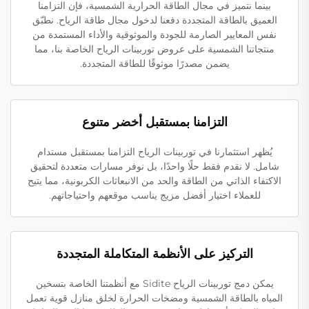
بينما نتميز في مجال الطاقة الحرارية الشمسية، فإن التزامنا
العميق بالطاقة المتجددة دفعنا لدخول مجال طاقة الرياح. نطبّق
نفس المعايير الصارمة للجودة والموثوقية والأداء المستمدة من
منتجاتنا الشمسية على عروض توربينات الرياح الخاصة بنا، مما
يضمن مصدرًا موثوقًا للطاقة المتجددة.
التزامنا بمستقبل أخضر متنوع
يُظهر استثمارنا في توربينات الرياح التزامنا بمستقبل مستدام
شامل. لا نقدم فقط حلًا واحدًا، بل نوفر مسارات متعددة لتحقيق
الاكتفاء الذاتي من الطاقة والحد من الانبعاثات الكربونية، مما يتيح
للعملاء اختيار أفضل مزيج يناسب موقعهم واحتياجاتهم.
التركيز على الأنظمة المتكاملة المتجددة
يمكن دمج توربينات الرياح Sidite مع أنظمتنا الخاصة بتسخين
المياه بالطاقة الشمسية ومضخات الحرارة لخلق منازل قوية تعمل