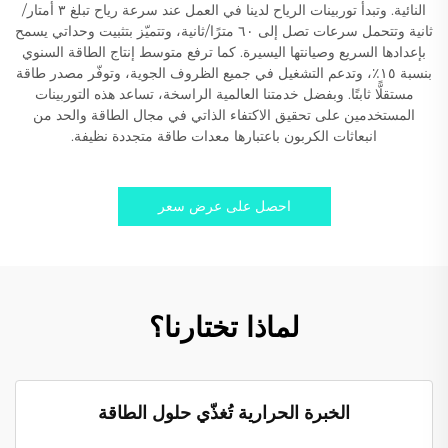
النائية. وتبدأ توربينات الرياح لدينا في العمل عند سرعة رياح تبلغ ٣ أمتار/
ثانية وتتحمل سرعات تصل إلى ٦٠ مترًا/ثانية، وتتميّز بتثبيت وحداتي يسمح
بإعدادها السريع وصيانتها اليسيرة. كما ترفع متوسط إنتاج الطاقة السنوي
بنسبة ١٥٪، وتدعم التشغيل في جميع الظروف الجوية، وتوفّر مصدر طاقة
مستقلًّا ثابتًا. وبفضل خدمتنا العالمية الراسخة، تساعد هذه التوربينات
المستخدمين على تحقيق الاكتفاء الذاتي في مجال الطاقة والحد من
انبعاثات الكربون باعتبارها معدات طاقة متجددة نظيفة.
احصل على عرض سعر
لماذا تختارنا؟
الخبرة الحرارية تُغذّي حلول الطاقة