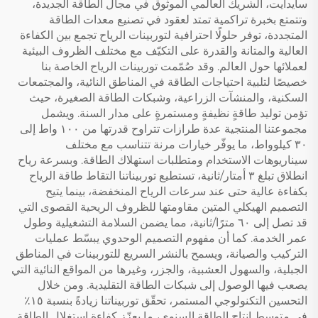
سايدايت، الشريك العالمي الموثوق في مجال الطاقة الجديدة،
وتتمتع بخبرة تراكمية تمتد لعقود في تصنيع معدات الطاقة
المتجددة، توفر حلولًا احترافية لتوربينات الرياح تجمع بين الكفاءة
العالية والمتانة والقدرة على التكيّف مع مختلف الظروف البيئية
لعملائها حول العالم. وقد صُمّمت توربينات الرياح الخاصة بنا
خصيصًا لتلبية احتياجات الطاقة في المناطق النائية، والمجتمعات
السكنية، والمنشآت الزراعية، وشبكات الطاقة الصغيرة، حيث
تؤمن توليد طاقةٍ نظيفةٍ ومستمرةٍ على مدار السنة. ويشمل
مجموعتنا المنتجية عدة طرازات تتراوح قدرتها من ١٠٠ واط إلى
٣٠ كيلوواط، ما يوفّر خيارات مرنة تتناسب مع مختلف
سيناريوهات الاستخدام ومتطلبات استهلاك الطاقة. وبسرعة رياح
انطلاق تبلغ ٣ أمتار/ثانية، تستطيع توربيناتنا التقاط طاقة الرياح
بكفاءة عالية حتى عند سرعات الرياح المنخفضة، بينما يتيح
التصميم الهيكلي المتين مقاومتها للظروف الريحية القصوى التي
قد تصل إلى ٦٠ مترًا/ثانية، مما يضمن السلامة التشغيلية وطول
عمر الخدمة. كما أن مفهوم التصميم الوحدوي يبسّط عمليات
التركيب والصيانة، ويسمح بالنشر السريع للتوربينات في المناطق
الجبلية، والسهول العشبية، والجزر، وغيرها من المواقع النائية التي
يصعب فيها الوصول إلى شبكات الطاقة التقليدية. ومن خلال
التحسين التكنولوجي المستمر، تحقّق توربيناتنا زيادةً بنسبة ١٥٪
في متوسط إنتاج الطاقة السنوي، ما يعزّز كفاءة استغلال الطاقة