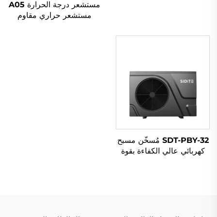
مستشعر درجة الحرارة A05
الحرارية خزان مسبقاً معزول
مستشعر حراري مقاوم
مرنة من الفولاذ المقاوم
للتآكل مصنوع من الفولاذ
للصدأ أجزاء المياه الشمسية
المقاوم للصدأ مناسب لأنظمة
الطاقة الشمسية تحت
الضغط العالي للمياه
SDT-PBY-32 مُسخّن مسبح
كهربائي عالي الكفاءة بقوة
16.3 كيلوواط مع ضاغط R32
ثنائي الدوران DC العاكس
منخفض الضوضاء مصنوع من
مادة ABS