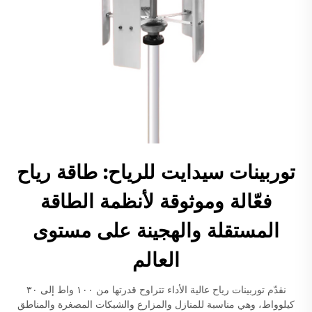
توربينات سيدايت للرياح: طاقة رياح
فعّالة وموثوقة لأنظمة الطاقة
المستقلة والهجينة على مستوى
العالم
نقدّم توربينات رياح عالية الأداء تتراوح قدرتها من ١٠٠ واط إلى ٣٠
كيلوواط، وهي مناسبة للمنازل والمزارع والشبكات المصغرة والمناطق