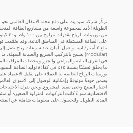
تركّز شركة سيدايت على دفع عجلة الانتقال العالمي نحو ال
على الطاقة المستقلة في المناطق النائية. وقد صُمّمت ت
(Modular) يسمح بالتركيب السريع والصيانة السهلة
في القرى النائية والمراعي والجزر ومحطات المراقبة ال
ما يحقّق تحسّنًا بنسبة ١٥٪ في كفاءة 
توربينات الرياح الخاصة بنا العملاء على تقليل الاعتماد ع
يضمن جودةً موثوقةً وإمكانية الوصول إلى الأسواق العال
اختيار المنتج وحتى تنفيذ المشروع. ونحن ندرك الاحتياج
الاقتصادية. سواءً كانت التركيبات المنزلية الصغيرة أو مش
المدى الطويل. وللحصول على معلومات شاملة عن المنتجا