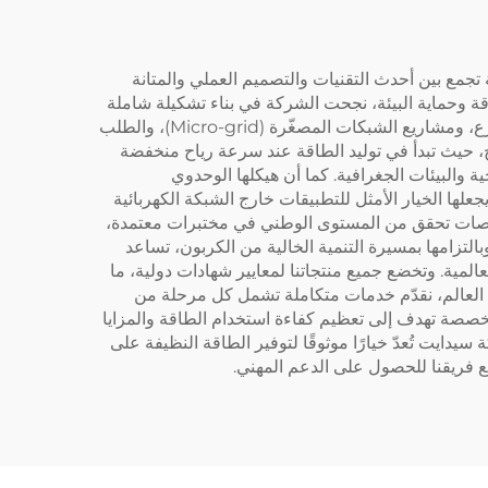
 تجمع بين أحدث التقنيات والتصميم العملي والمتانة
لتي تمتد لـ٢٥ عامًا في مجالات ترشيد استهلاك الطاقة وحماية البيئة، نجحت الشركة في بناء تشكيلة شاملة
من توربينات الرياح بقدرات تتراوح بين ١٠٠ واط و٣٠ كيلوواط، لتلبّي بدقة احتياجات إمداد الطاقة للمنازل، وأنظمة الطاقة للمزارع، ومشاريع الشبكات المصغّرة (Micro-grid)، والطلب
ح، حيث تبدأ في توليد الطاقة عند سرعة رياح منخفضة
في مختلف المناطق المناخية والبيئات الجغرافية. كما أن هيكلها الوحدوي
 يجعلها الخيار الأمثل للتطبيقات خارج الشبكة الكهربائية
 فحوصات تحقق من المستوى الوطني في مختبرات معتمدة،
تخدام. وبالتزامها بمسيرة التنمية الخالية من الكربون، تساعد
المية. وتخضع جميع منتجاتنا لمعايير شهادات دولية، ما
ى العالم، نقدّم خدمات متكاملة تشمل كل مرحلة من
مخصصة تهدف إلى تعظيم كفاءة استخدام الطاقة والمزايا
دايت تُعدّ خيارًا موثوقًا لتوفير الطاقة النظيفة على
 فريقنا للحصول على الدعم المهني.