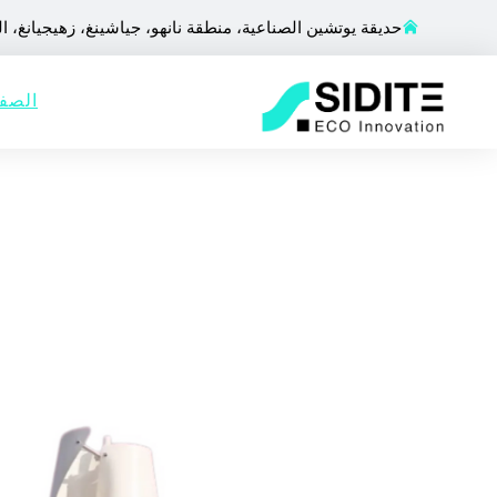
حديقة يوتشين الصناعية، منطقة نانهو، جياشينغ، زهيجيانغ، ا
الصفح