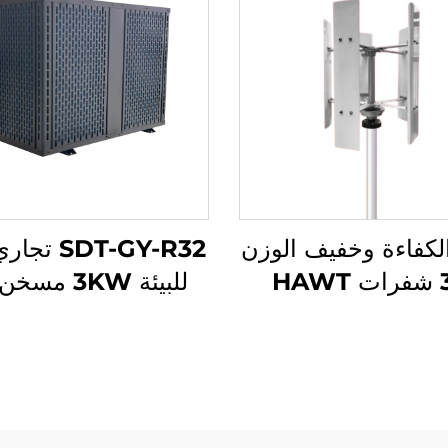
لكفاءة وخفيف الوزن
SDT-GY-R32 
3/5 شفرات HAWT
للبيئة 3KW مس
ن رياح عمودي/أفقي
كهربائي داخلي ذو ك
رياح المنخفضة، إنتاج
عالية مع مضخة ح
ام سبائك الألومنيوم
سباحة DC Inverter فعّال
مصهورة بالحقن