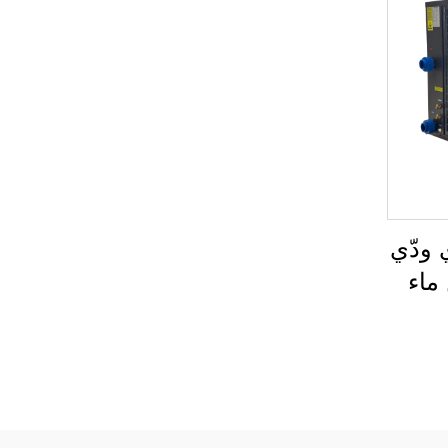
تجاري ودّي
خن ماء
فاءة
وض