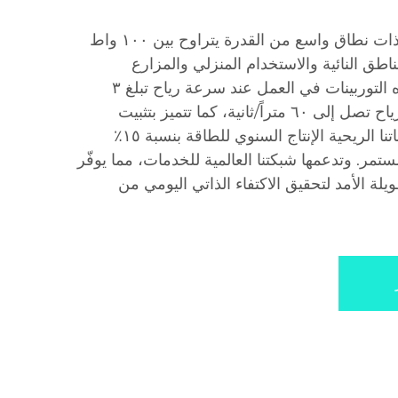
نقدّم توربينات ريحية موثوقة ذات نطاق واسع من القدرة يتراوح بين ١٠٠ واط
مناطق النائية والاستخدام المنزلي والمزارع
والشبكات المصغرة. وتبدأ هذه التوربينات في العمل عند سرعة رياح تبلغ ٣
أمتار/ثانية، وتتحمل سرعات رياح تصل إلى ٦٠ متراً/ثانية، كما تتميز بتثبيت
وحداتي بسيط. وتحسّن توربيناتنا الريحية الإنتاج السنوي للطاقة بنسبة ١٥٪
مر. وتدعمها شبكتنا العالمية للخدمات، مما يوفّر
ة الأمد لتحقيق الاكتفاء الذاتي اليومي من