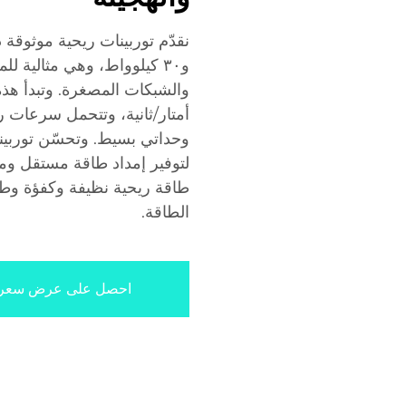
و٣٠ كيلوواط، وهي مثالية لل
لتوفير إمداد طاقة مستقل ومست
طاقة ريحية نظيفة وكفؤة وطويل
الطاقة.
احصل على عرض سعر