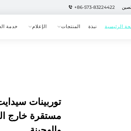
لصين
+86-573-83224422
ة الرئيسية
نبذة
المنتجات
الإعلام
خدمة الع
توربينات سيدايت
مستقرة خارج الش
والهجينة