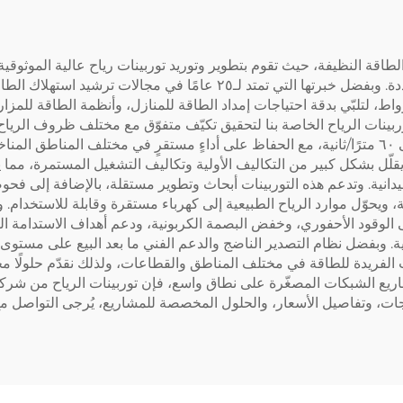
طاقة النظيفة، حيث تقوم بتطوير وتوريد توربينات رياح عالية الموثوقية
الطويلة الأمد لمجموعة واسعة من مشاريع الطاقة المتجددة. وبفضل خبرتها ا
وربينات الرياح الخاصة بنا لتحقيق تكيّف متفوّق مع مختلف ظروف الريا
تبلغ ٣ أمتار/ثانية، وتعمل بأمان عند سرعات رياح تصل إلى ٦٠ مترًا/ثانية، مع الحفاظ على أداءٍ مستقرٍ 
، ما يقلّل بشكل كبير من التكاليف الأولية وتكاليف التشغيل المستمرة، مما
ميدانية. وتدعم هذه التوربينات أبحاث وتطوير مستقلة، بالإضافة إلى
توليد الطاقة السنوية، ويحوّل موارد الرياح الطبيعية إلى كهرباء مستقرة وقابلة للاس
لى الوقود الأحفوري، وخفض البصمة الكربونية، ودعم أهداف الاستدامة الع
مية. وبفضل نظام التصدير الناضج والدعم الفني ما بعد البيع على مستو
ات الفريدة للطاقة في مختلف المناطق والقطاعات، ولذلك نقدّم حلولًا 
اريع الشبكات المصغّرة على نطاق واسع، فإن توربينات الرياح من شركة سي
ت، وتفاصيل الأسعار، والحلول المخصصة للمشاريع، يُرجى التواصل مع