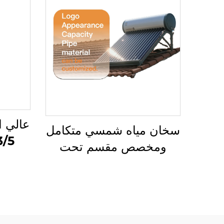
عالي ا
سخان مياه شمسي متكامل
ومخصص مقسم تحت
توربي
الضغط وغير تحت الضغط
بدء ال
بلوحات مسطحة أو أنابيب
باستخد
شاغرة للاستخدام المنزلي
ال
والتجاري والصناعي