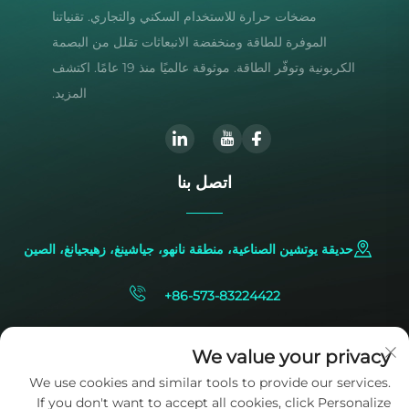
مضخات حرارة للاستخدام السكني والتجاري. تقنياتنا
الموفرة للطاقة ومنخفضة الانبعاثات تقلل من البصمة
الكربونية وتوفّر الطاقة. موثوقة عالميًا منذ 19 عامًا. اكتشف
المزيد.
اتصل بنا
حديقة يوتشين الصناعية، منطقة نانهو، جياشينغ، زهيجيانغ، الصين
+86-573-83224422
[email protected]
We value your privacy
We use cookies and similar tools to provide our services.
If you don't want to accept all cookies, click Personalize