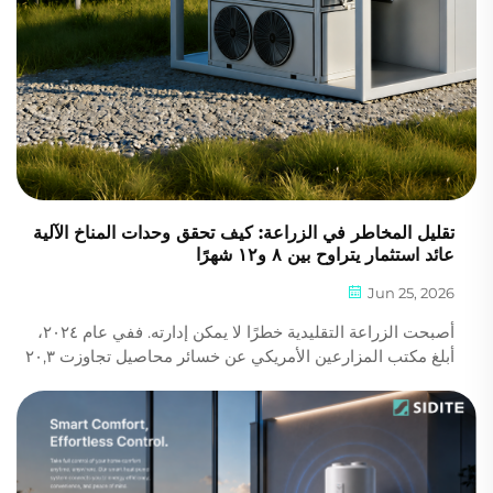
تقليل المخاطر في الزراعة: كيف تحقق وحدات المناخ الآلية
عائد استثمار يتراوح بين ٨ و١٢ شهرًا
Jun 25, 2026
أصبحت الزراعة التقليدية خطرًا لا يمكن إدارته. ففي عام ٢٠٢٤،
أبلغ مكتب المزارعين الأمريكي عن خسائر محاصيل تجاوزت ٢٠,٣
مليار دولار أمريكي بسبب الظروف الجوية القصوى. ولضمان
حصادٍ متوقع، يتجه المزارعون التجاريون نحو وحدات المناخ الذكية
المتنقلة. وب...