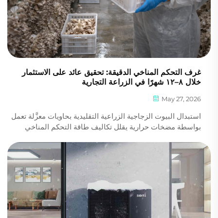
غرف التحكم المناخي الدقيقة: تحقيق عائد على الاستثمار
خلال ٨–١٢ شهرًا في الزراعة التجارية
May 27, 2026
استبدال البيوت الزجاجية الزراعية التقليدية بحاويات معزَّلة تعمل
بواسطة مضخات حرارية يقلل تكاليف طاقة التحكم المناخي
بنسبة ٩٥٪. وبتجميع رفوف الزراعة الرأسية داخل مساحة محكمة
الإغلاق تمامًا تبلغ مساحتها ٣٠ مترًا مربعًا، يُحقِّق المزارعون
التجاريون نفس الإنتاج السنوي لمزرعة تبلغ مساحتها ٦ أفدنة.
وللمحاصيل عالية القيمة، ينخفض فترة استرداد رأس المال
(CAPEX) إلى ما بين ٨ و١٢ شهرًا فقط.