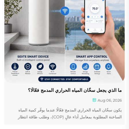
ما الذي يجعل سخّان المياه الحراري المدمج فعّالًا؟
Aug 06, 2026
يكون سخّان المياه الحراري المدمج فعّالًا عندما يوفّر كمية المياه
الساخنة المطلوبة بمعامل أداء عالٍ (COP)، وطلب طاقة انتظار
منخفض، وخزان بحجم مناسب. كما تؤثّر العوامل المناخية ودرجة