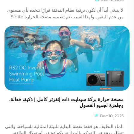
لا ينبغي أبداً أن تكون ترقية نظام التدفئة قرارًا تتخذه بأي مستوى
من عدم اليقين. ولهذا السبب تم تصميم مضخة الحرارة Sidite
R290 Mono Inverter لتوفير أداء موثوق، وكفاءة، وراحة على
مدار العام في حل واحد قوي...
مضخة حرارة بركة سيدايت ذات إنفرتر كامل | ذكية، فعالة،
وجاهزة لجميع الفصول
Dec 10, 2025
الماء النظيف هو فقط نقطة البداية للبيئة المثالية للسباحة، والتي
تتطلب دقة في التحكم بالحرارة، وكفاءة في استهلاك الطاقة،