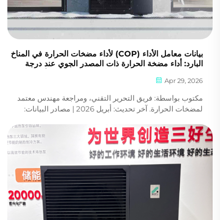
بيانات معامل الأداء (COP) لأداء مضخات الحرارة في المناخ
البارد: أداء مضخة الحرارة ذات المصدر الجوي عند درجة
حرارة -25°م: منحنيات الكفاءة الفعلية لمعامل الأداء مُقارَنةً
Apr 29, 2026
(الدليل لعام 2026)
مكتوب بواسطة: فريق التحرير التقني، ومراجعة مهندس معتمد
لمضخات الحرارة. آخر تحديث: أبريل 2026 | مصادر البيانات:
وكالة الطاقة الدولية (IEA)، والمعهد الأمريكي لمهندسي التبريد
والتكييف (AHRI)، ورابطة مضخات الحرارة الأوروبية. إذا كنت
تعيش في ولاية مينيسوتا أو مقاطعة كيبيك أو دول إسكندنافيا أو
شمال الصين، فمن المرجح أنك زرت...