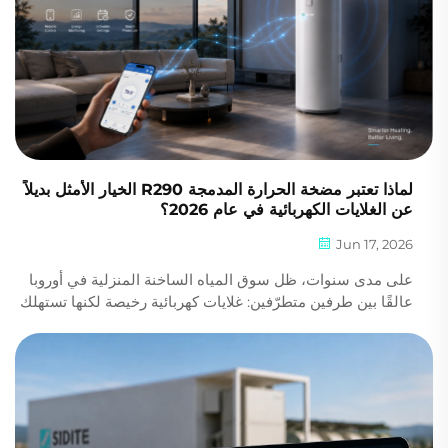
لماذا تعتبر مضخة الحرارة المدمجة R290 الخيار الأمثل بديلاً
عن الغلايات الكهربائية في عام 2026؟
Jun 17, 2026
على مدى سنوات، ظل سوق المياه الساخنة المنزلية في أوروبا
عالقًا بين طرفين متطرّفين: غلايات كهربائية رخيصة لكنها تستهلك
طاقةً كبيرة، ونظم مضخات حرارية منفصلة عالية الأداء لكنها
معقّدة. وفي عام 2026، تمّ إتقان الحل الوسط المثالي. مضخة
الحرارة المدمجة R290...