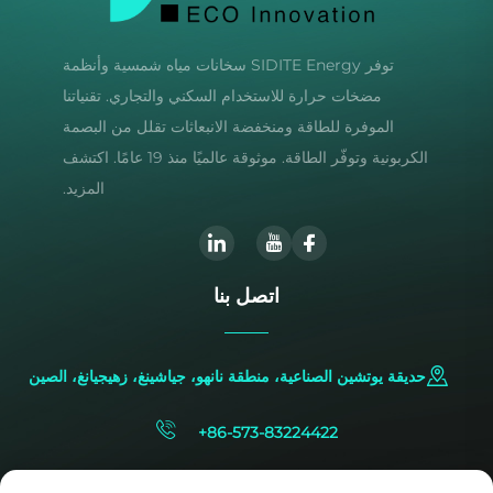
توفر SIDITE Energy سخانات مياه شمسية وأنظمة
مضخات حرارة للاستخدام السكني والتجاري. تقنياتنا
الموفرة للطاقة ومنخفضة الانبعاثات تقلل من البصمة
الكربونية وتوفّر الطاقة. موثوقة عالميًا منذ 19 عامًا. اكتشف
المزيد.
اتصل بنا
حديقة يوتشين الصناعية، منطقة نانهو، جياشينغ، زهيجيانغ، الصين
+86-573-83224422
[email protected]