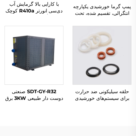
با کارایی بالا گرمایش آب
پمپ گرما خورشیدی یکپارچه
دی‌سی انورتر R410a کوچک
انتگرالی، تقسیم شده، تحت
برای تأمین آب گرم خانگی
فشار و غیرفشاری،
توان خورشیدی مناسب هتل‌ها
صفحه‌های تخت و لوله‌های
و مستقل
خلاء برای استفاده خانگی،
تجاری و صنعتی
حلقه سیلیکونی ضد حرارت
SDT-GY-R32 صنعتی
برای سیستم‌های خورشیدی
دوست دار طبیعی 3KW برق
گasket ضد آب و هوایی
داخلی گرم کننده آب DC
برای لوله SFB/SFC قطعات
انورتر با کارایی بالا برای
گرمایش آب
مسابقه شنا