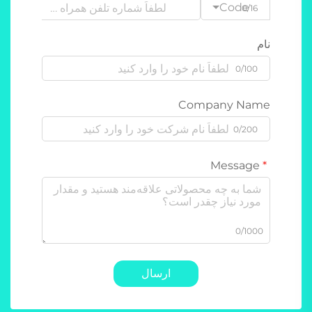
Code
0/16
نام
0/100
Company Name
0/200
Message
0/1000
ارسال