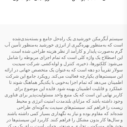
انتخابی آبی/سیاه کروم لیزری
عصاف مغنزیم ضدآب و
جوش‌دار با بهره‌وری انرژی
هوای، محافظ ضدخوردگی و
بالا برای هتل‌ها و استفاده در
ضدقاب، لوله‌های شخل‌دار،
فضای باز
هزینه کم آب
سیستم آبگرمکن خورشیدی یک راه‌حل جامع و بسته‌بندی‌شده
است که به‌منظور بهره‌گیری از انرژی خورشید به‌منظور تأمین آب
گرم به‌صورت پایدار و کارآمد از نظر هزینه طراحی شده است.
این اصطلاح یک واژه کلی است که تمام اجزای مربوطه را شامل
می‌شود: کلکتورها، ذخیره، کنترل و لوله‌کشی. شرکت سیدیت
سولار تقریباً دو دهه است که به‌عنوان یک متخصص جهانی در ارائه
این سیستم‌های یکپارچه فعالیت می‌کند. رویکرد جامع این شرکت
اطمینان می‌دهد که تمام اجزا به‌خوبی با یکدیگر هماهنگ شوند تا
عملکرد و قابلیت اطمینان بهینه شود. فایده این موضوع برای
کاربر نهایی این است که یک منبع واحد مسئولیت‌پذیر برای فناوری
وجود داشته باشد که مزایای بلندمدت امنیت انرژی و محیط
زیست را فراهم کند. سیستم‌های سیدیت به‌گونه‌ای طراحی
شده‌اند که مقاوم بوده و نیاز به نگهداری بسیار کمی داشته باشند
و سال‌ها کار بدون مشکل را فراهم کنند. کاربرد این سیستم‌ها در
بخش‌های مسکونی، تجاری و صنعتی جهانی است. برای یک مرکز