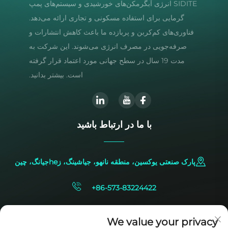
SIDITE انرژی آبگرمکن‌های خورشیدی و سیستم‌های پمپ
گرمایی برای استفاده مسکونی و تجاری ارائه می‌دهد.
فناوری‌های کم‌کربن و پربازده ما باعث کاهش انتشارات و
صرفه‌جویی در مصرف انرژی می‌شوند. این شرکت به
مدت 19 سال در سطح جهانی مورد اعتماد قرار گرفته
است. بیشتر بدانید.
با ما در ارتباط باشید
پارک صنعتی یوکسین، منطقه نانهو، جیاشینگ، زheجیانگ، چین
+86-573-83224422
[email protected]
We value your privacy