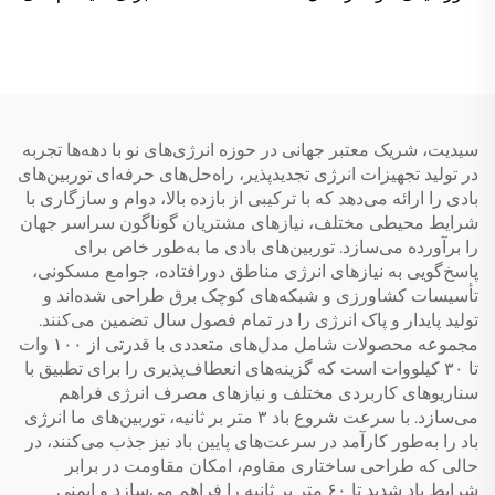
P با تانک داخلی دوبار
خورشیدی فشاری گرمایش
فشاردهی سریع و مبدل
زمان بندی سه مرحله ای
حرارت غیرفشاری برای
دقت ±۲℃ قدرت افزایش
بیرون‌المرکز هتل‌ها
۲۰۰۰W
سیدیت، شریک معتبر جهانی در حوزه انرژی‌های نو با دهه‌ها تجربه
در تولید تجهیزات انرژی تجدیدپذیر، راه‌حل‌های حرفه‌ای توربین‌های
بادی را ارائه می‌دهد که با ترکیبی از بازده بالا، دوام و سازگاری با
شرایط محیطی مختلف، نیازهای مشتریان گوناگون سراسر جهان
را برآورده می‌سازد. توربین‌های بادی ما به‌طور خاص برای
پاسخ‌گویی به نیازهای انرژی مناطق دورافتاده، جوامع مسکونی،
تأسیسات کشاورزی و شبکه‌های کوچک برق طراحی شده‌اند و
تولید پایدار و پاک انرژی را در تمام فصول سال تضمین می‌کنند.
مجموعه محصولات شامل مدل‌های متعددی با قدرتی از ۱۰۰ وات
تا ۳۰ کیلووات است که گزینه‌های انعطاف‌پذیری را برای تطبیق با
سناریوهای کاربردی مختلف و نیازهای مصرف انرژی فراهم
می‌سازد. با سرعت شروع باد ۳ متر بر ثانیه، توربین‌های ما انرژی
باد را به‌طور کارآمد در سرعت‌های پایین باد نیز جذب می‌کنند، در
حالی که طراحی ساختاری مقاوم، امکان مقاومت در برابر
شرایط باد شدید تا ۶۰ متر بر ثانیه را فراهم می‌سازد و ایمنی