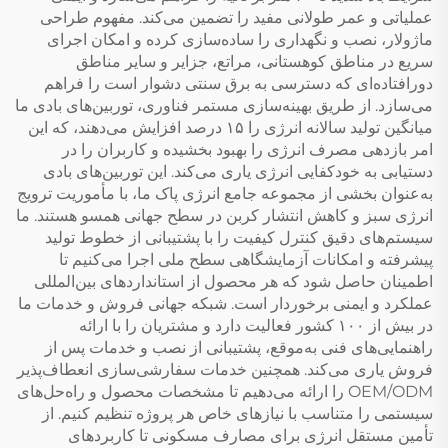
عملیاتی و عمر طولانی مفید را تضمین می‌کند. مفهوم طراحی
ماژولار، نصب و نگهداری را ساده‌سازی کرده و امکان اجرای
سریع در مناطق کوهستانی، مراتع، جزایر و سایر مناطق
دورافتاده‌ای که دسترسی به برق سنتی دشوار است را فراهم
می‌سازد. از طریق بهینه‌سازی مستمر فناوری، توربین‌های بادی ما
میانگین تولید سالانه انرژی را ۱۵ درصد افزایش می‌دهند، که این
امر بازدهی مصرف انرژی را بهبود بخشیده و کاربران را در
دستیابی به خودکفایی انرژی یاری می‌کند. این توربین‌های بادی
به‌عنوان بخشی از مجموعه جامع انرژی پاک ما، با مأموریت ترویج
انرژی سبز و کاهش انتشار کربن در سطح جهانی همسو هستند. ما
سیستم‌های دقیق کنترل کیفیت را با پشتیبانی از خطوط تولید
پیشرفته و امکانات آزمایشگاهی سطح ملی اجرا می‌کنیم تا
اطمینان حاصل شود که هر محصول از استانداردهای بین‌المللی
عملکرد و ایمنی برخوردار است. شبکه جهانی فروش و خدمات ما
در بیش از ۱۰۰ کشور فعالیت دارد و مشتریان را با ارائه
راهنمایی‌های فنی به‌موقع، پشتیبانی از نصب و خدمات پس از
فروش یاری می‌کند. همچنین خدمات سفارشی‌سازی انعطاف‌پذیر
OEM/ODM را ارائه می‌دهیم تا مشخصات محصول و راه‌حل‌های
سیستمی را متناسب با نیازهای خاص هر پروژه تنظیم کنیم. از
تأمین مستقل انرژی برای مصارف مسکونی تا کاربردهای