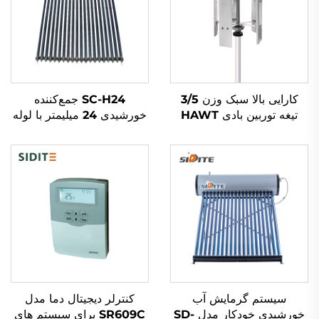
کارایی بالا سبک وزن 3/5
SC-H24 جمع‌کننده
تیغه توربین بادی HAWT
خورشیدی 24 میلیمتر با لوله
عمودی/افقی شروع با باد کم
گرما کاندنسور رنگ قرمز
جنگله ای دی کاست
مس لوله گرما، منیفولد
آلومینیوم Alloy نسل
آلومینیومی دو شیشه ای
مستقل در بیرون
سیستم گرمایش آب
کنترلر دیجیتال دما مدل
خورشیدی خودکار مدل SD-
SR609C برای سیستم های