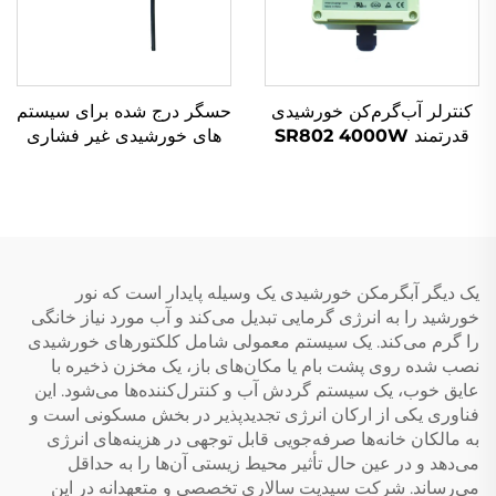
کنترلر آب‌گرم‌کن خورشیدی
حسگر درج شده برای سیستم
قدرتمند SR802 4000W
های خورشیدی غیر فشاری
جعبه مقاوم ABS 180-
۱/۲'' نظارت بر سطح آب و
264V AC 50/60Hz
دما سازگار با گرمایش آب
مقاومت ضد آب IP43
خورشیدی
UL94 V-0
یک دیگر آبگرمکن خورشیدی یک وسیله پایدار است که نور
خورشید را به انرژی گرمایی تبدیل می‌کند و آب مورد نیاز خانگی
را گرم می‌کند. یک سیستم معمولی شامل کلکتورهای خورشیدی
نصب شده روی پشت بام یا مکان‌های باز، یک مخزن ذخیره با
عایق خوب، یک سیستم گردش آب و کنترل‌کننده‌ها می‌شود. این
فناوری یکی از ارکان انرژی تجدیدپذیر در بخش مسکونی است و
به مالکان خانه‌ها صرفه‌جویی قابل توجهی در هزینه‌های انرژی
می‌دهد و در عین حال تأثیر محیط زیستی آن‌ها را به حداقل
می‌رساند. شرکت سیدیت سالاری تخصصی و متعهدانه در این