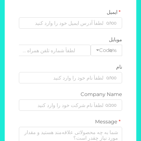
ایمیل
0/100
موبایل
Code
0/16
نام
0/100
Company Name
0/200
Message