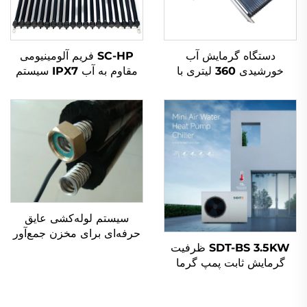
دستگاه گرمایش آب
SC-HP فریم آلومینیومی
خورشیدی 360 لیتری با
مقاوم به آب IPX7 سیستم
فشار بالا برای صادرات به
گرم‌کننده آب خورشیدی با
مکزیک، برزیل، اسپانیا، ایتالیا
لوله خلاء جمع‌کننده انرژی
خورشیدی و عایق راک ول
سیستم لوله‌کشی عایق
حرفه‌ای برای مخزن جمع‌آور
SDT-BS 3.5KW ظرفیت
حرارتی خورشیدی قطعات
گرمایش ثابت پمپ گرما
آب خورشیدی فلزی نردبانی
گرمایش آب 60°C/75°C
عایق پیش‌프로그رام‌شده
کنترل میکروکامپیوتر انرژی