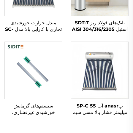
تانک‌های فولاد ریز SDT-T
مبدل حرارت خورشیدی
استیل AISI 304/316/2205
تجاری با کارایی بالا مدل SC-
برای ذخیره سازی آب گرم
V با لوله‌های شفاف خالص و
سیستم پمپ گرما و جمع
خلاء
کننده خورشیدی مسکونی و
تجاری
پanasr آب SP-C 55
سیستم‌های گرمایش
میلیمتر فشار بالا مسی سیم
خورشیدی غیرفشاری،
گرم‌کننده آسان نصب
عصاف مغنزیم ضدآب و
پلاستیکی گرم‌کننده آب
هوای، محافظ ضدخوردگی و
بیرونی مستقل
ضدقاب، لوله‌های شخل‌دار،