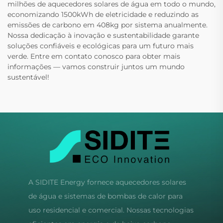
milhões de aquecedores solares de água em todo o mundo,
economizando 1500kWh de eletricidade e reduzindo as
emissões de carbono em 408kg por sistema anualmente.
Nossa dedicação à inovação e sustentabilidade garante
soluções confiáveis e ecológicas para um futuro mais
verde. Entre em contato conosco para obter mais
informações — vamos construir juntos um mundo
sustentável!
A SIDITE Energy fornece aquecedores solares
de água e sistemas de bombas de calor para
uso residencial e comercial. Nossas tecnologias