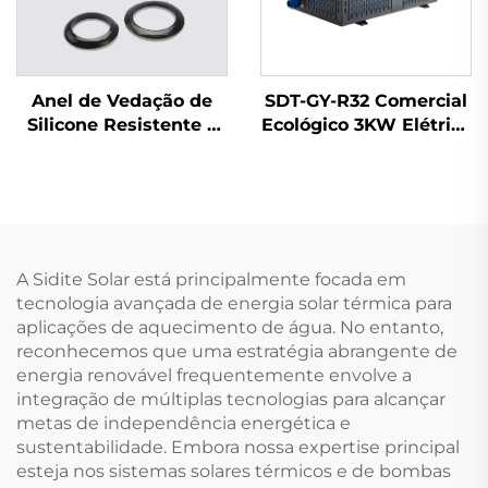
Anel de Vedação de
SDT-GY-R32 Comercial
Silicone Resistente a
Ecológico 3KW Elétrico
Alta Temperatura para
Aquecedor de Água
Sistemas Solares Anel
Interno de Alta
de Vedação
Eficiência com
Impermeável para
Inversor DC para
Tubos para Peças do
Bombas de Piscina
Aquecedor de Água
A Sidite Solar está principalmente focada em
com Coletor SFB/SFC
tecnologia avançada de energia solar térmica para
aplicações de aquecimento de água. No entanto,
reconhecemos que uma estratégia abrangente de
energia renovável frequentemente envolve a
integração de múltiplas tecnologias para alcançar
metas de independência energética e
sustentabilidade. Embora nossa expertise principal
esteja nos sistemas solares térmicos e de bombas