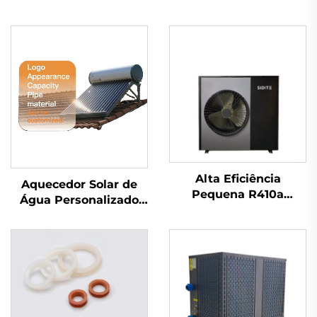
Alta Eficiência
Aquecedor Solar de
Pequena R410a
Água Personalizado
Bomba de Calor com
Integrado com Divisão
Aquecedor de Água a
Pressurizado Não-
Energia Solar para
Pressurizado com
Hotéis Freestanding
Placas Planas e Tubos
a Vácuo para Uso
Residencial, Comercial
e Industrial