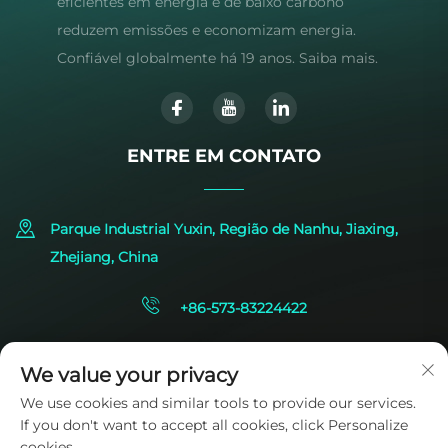
eficientes em energia e de baixo carbono
reduzem emissões e economizam energia.
Confiável globalmente há 19 anos. Saiba mais.
ENTRE EM CONTATO
Parque Industrial Yuxin, Região de Nanhu, Jiaxing,
Zhejiang, China
+86-573-83224422
[email protected]
We value your privacy
We use cookies and similar tools to provide our services.
If you don't want to accept all cookies, click Personalize
cookies.