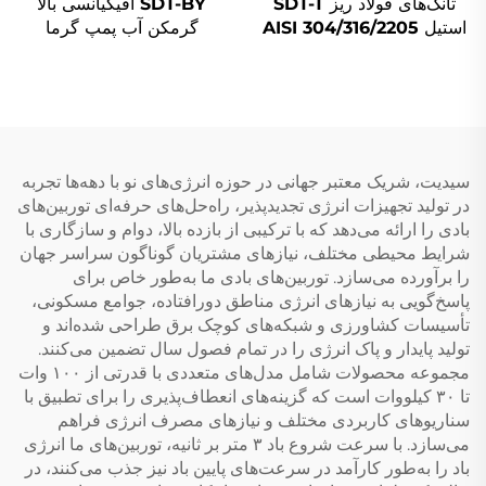
تانک‌های فولاد ریز SDT-T
SDT-BY افیکیانسی بالا
استیل AISI 304/316/2205
گرمکن آب پمپ گرما
برای ذخیره سازی آب گرم
مسکونی تجاری رفریژران
سیستم پمپ گرما و جمع
R410A کنترل میکروکامپیوتر
کننده خورشیدی مسکونی و
گرمایش Scroll
تجاری
سیدیت، شریک معتبر جهانی در حوزه انرژی‌های نو با دهه‌ها تجربه
در تولید تجهیزات انرژی تجدیدپذیر، راه‌حل‌های حرفه‌ای توربین‌های
بادی را ارائه می‌دهد که با ترکیبی از بازده بالا، دوام و سازگاری با
شرایط محیطی مختلف، نیازهای مشتریان گوناگون سراسر جهان
را برآورده می‌سازد. توربین‌های بادی ما به‌طور خاص برای
پاسخ‌گویی به نیازهای انرژی مناطق دورافتاده، جوامع مسکونی،
تأسیسات کشاورزی و شبکه‌های کوچک برق طراحی شده‌اند و
تولید پایدار و پاک انرژی را در تمام فصول سال تضمین می‌کنند.
مجموعه محصولات شامل مدل‌های متعددی با قدرتی از ۱۰۰ وات
تا ۳۰ کیلووات است که گزینه‌های انعطاف‌پذیری را برای تطبیق با
سناریوهای کاربردی مختلف و نیازهای مصرف انرژی فراهم
می‌سازد. با سرعت شروع باد ۳ متر بر ثانیه، توربین‌های ما انرژی
باد را به‌طور کارآمد در سرعت‌های پایین باد نیز جذب می‌کنند، در