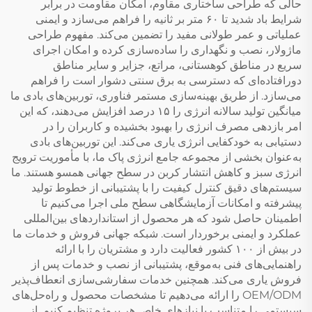
حالی که طراحی ساختاری مقاوم، امکان مقاومت در برابر
شرایط باد شدید تا ۶۰ متر بر ثانیه را فراهم می‌سازد و ایمنی
عملیاتی و عمر طولانی مفید را تضمین می‌کند. مفهوم طراحی
ماژولار، نصب و نگهداری را ساده‌سازی کرده و امکان اجرای
سریع در مناطق کوهستانی، مراتع، جزایر و سایر مناطق
دورافتاده‌ای که دسترسی به برق سنتی دشوار است را فراهم
می‌سازد. از طریق بهینه‌سازی مستمر فناوری، توربین‌های بادی ما
میانگین تولید سالانه انرژی را ۱۵ درصد افزایش می‌دهند، که این
امر بازدهی مصرف انرژی را بهبود بخشیده و کاربران را در
دستیابی به خودکفایی انرژی یاری می‌کند. این توربین‌های بادی
به‌عنوان بخشی از مجموعه جامع انرژی پاک ما، با مأموریت ترویج
انرژی سبز و کاهش انتشار کربن در سطح جهانی همسو هستند. ما
سیستم‌های دقیق کنترل کیفیت را با پشتیبانی از خطوط تولید
پیشرفته و امکانات آزمایشگاهی سطح ملی اجرا می‌کنیم تا
اطمینان حاصل شود که هر محصول از استانداردهای بین‌المللی
عملکرد و ایمنی برخوردار است. شبکه جهانی فروش و خدمات ما
در بیش از ۱۰۰ کشور فعالیت دارد و مشتریان را با ارائه
راهنمایی‌های فنی به‌موقع، پشتیبانی از نصب و خدمات پس از
فروش یاری می‌کند. همچنین خدمات سفارشی‌سازی انعطاف‌پذیر
OEM/ODM را ارائه می‌دهیم تا مشخصات محصول و راه‌حل‌های
سیستمی را متناسب با نیازهای خاص هر پروژه تنظیم کنیم. از