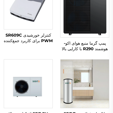
کنترلر خورشیدی SR609C
PWM برای کاربرد جمع‌کننده
پمپ گرما منبع هوای اکو-
گرم‌آب خورشیدی
هوشمند R290 با کارایی بالا
توان الکتریکی برای استفاده
مسکونی خانگی راحت و فلز
مقاوم