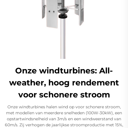
Onze windturbines: All-
weather, hoog rendement
voor schonere stroom
Onze windturbines halen wind op voor schonere stroom,
met modellen van meerdere snelheden (100W-30kW), een
opstartwindsnelheid van 3m/s en een windweerstand van
60m/s. Zij verhogen de jaarlijkse stroomproductie met 15%,