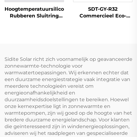
Hoogtemperatuursilicone
SDT-GY-R32
Rubberen Sluitring
Commercieel Eco-
voor Zonnestelsels
Vriendelijk 3KW
Weerbestendige
Elektrisch Binnen
Buizen Gasket voor
Waterkoker Hoog
SFB/SFC Manifold
Rendement DC
Waterkoker
Inverter
Onderdelen
Zwembadpomp
Sidite Solar richt zich voornamelijk op geavanceerde
Efficient
zonnewarmte-technologie voor
warmwatertoepassingen. Wij erkennen echter dat
een duurzame energiestrategie vaak integratie van
meerdere technologieën vereist om
energieonafhankelijkheid en
duurzaamheidsdoelstellingen te bereiken. Hoewel
onze kernexpertise ligt in zonnewarmte en
warmtepompen, zijn wij goed op de hoogte van het
bredere duurzame energielandschap. Voor klanten
die geïnteresseerd zijn in windenergieoplossingen,
adviseren wij het raadplegen van gespecialiseerde