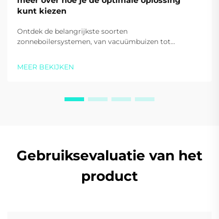
meer over hoe je de optimale oplossing
kunt kiezen
Ontdek de belangrijkste soorten
zonneboilersystemen, van vacuümbuizen tot
warmtepompen. Bespaar op energiekosten en
verhoog de duurzaamheid. Krijg vandaag nog
MEER BEKIJKEN
deskundige begeleiding.
Gebruiksevaluatie van het
product