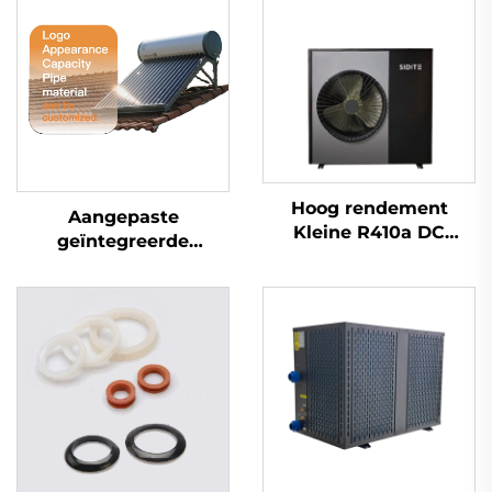
Hoog rendement
Aangepaste
Kleine R410a DC
geïntegreerde
Inverter Warmtepomp
gesplitste gedrukte
Waterverwarmer
niet-gedrukte vlakke
Huiselijke Heetwater
plaat vacuüm buis
Zonne-energie voor
zonneboiler voor thuis
Hotels Vrijstaand
commercieel
industrieel gebruik