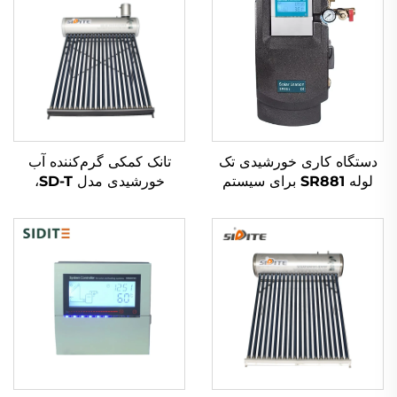
دستگاه کاری خورشیدی تک
تانک کمکی گرم‌کننده آب
لوله SR881 برای سیستم
خورشیدی مدل SD-T،
تحت فشار تقسیم شده
ضخامت 55 میلی‌متر، فشار
بالا، پلی‌یورتان
ترموایزولاسیونی، داخل تانک
SUS304-2B، مناسب برای
استفاده در بیرون‌المنزل و
هتل‌ها