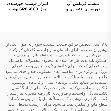
سیستم گرمایش آب
کنترلر هوشمند خورشیدی
خورشیدی اقتصادی و
مدل SR868C9 یونیت
دوستانه با محیط زیست مدل
کنترل تفاضل دما برای
SD-S(SD-G) با فشار بالا
سیستم‌های ۱ جمع‌کننده و ۱
پلی‌یورتان و غیرفشاری برای
ظرف ذخیره، با ۴ رله و ۵
هتل‌ها و مستقل
قطعه گرمایشی
با 19 سال تخصص در این صنعت، سیدیت سولار به عنوان یکی از
پیشروان صنعت، دارای دامنه‌ای متنوع از دستگاه‌های گرم‌کننده
آب خورشیدی است که با هدف قابلیت اطمینان، بهره‌وری و
عملکرد بلندمدت طراحی شده‌اند. محدوده محصولات ما شامل
سیستم‌های کمپکت برای خانه‌های تک خانواری و سیستم‌های
بزرگ و مرکزی برای ساختمان‌های مسکونی چند واحدی می‌شود.
ما تنها از مواد اولیه با کیفیت بالا مانند مخازن استیل ضدزنگ قابل
استفاده در صنایع غذایی، لوله‌های مسی و قاب‌های آلومینیومی
کلکتور استفاده می‌کنیم تا عمر محصولات ما بیش از 15 سال
باشد. سادگی و استحکام فناوری به کار رفته منجر به نیاز بسیار
کم به نگهداری می‌شود، که معمولاً شامل یک بازبینی سالانه از
سطح مایع و عملکرد پمپ می‌شود. مزایای زیست محیطی قابل
توجه است، به طوری که هر دستگاه سالانه انرژی را صرفه‌جویی