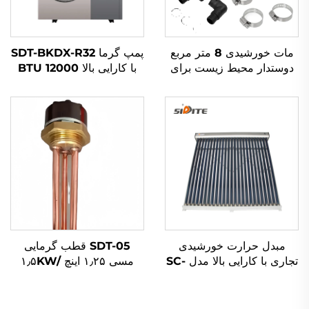
مات خورشیدی 8 متر مربع
پمپ گرما SDT-BKDX-R32
دوستدار محیط زیست برای
با کارایی بالا 12000 BTU
جذب انرژی خورشیدی با ماده
منبع هوای سازگار با محیط
رubber بیرونی برای
زیست برای استفاده در خانه،
گرمایش آب
دفتر و فضاهای تجاری به
صورت آرام
مبدل حرارت خورشیدی
SDT-05 قطب گرمایی
تجاری با کارایی بالا مدل SC-
مسی ۱٫۲۵ اینچ ۱٫۵KW/
V با لوله‌های شفاف خالص و
۲KW/۳KW عناصر
خلاء
گرمایشی الکتریکی برای
گرمکن آب خورشیدی، اجزای