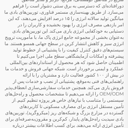
دورافتاده‌ای که دسترسی به برق سنتی دشوار است را فراهم
می‌سازد. از طریق بهینه‌سازی مستمر فناوری، توربین‌های بادی ما
میانگین تولید سالانه انرژی را ۱۵ درصد افزایش می‌دهند، که این
امر بازدهی مصرف انرژی را بهبود بخشیده و کاربران را در
دستیابی به خودکفایی انرژی یاری می‌کند. این توربین‌های بادی
به‌عنوان بخشی از مجموعه جامع انرژی پاک ما، با مأموریت ترویج
انرژی سبز و کاهش انتشار کربن در سطح جهانی همسو هستند. ما
سیستم‌های دقیق کنترل کیفیت را با پشتیبانی از خطوط تولید
پیشرفته و امکانات آزمایشگاهی سطح ملی اجرا می‌کنیم تا
اطمینان حاصل شود که هر محصول از استانداردهای بین‌المللی
عملکرد و ایمنی برخوردار است. شبکه جهانی فروش و خدمات ما
در بیش از ۱۰۰ کشور فعالیت دارد و مشتریان را با ارائه
راهنمایی‌های فنی به‌موقع، پشتیبانی از نصب و خدمات پس از
فروش یاری می‌کند. همچنین خدمات سفارشی‌سازی انعطاف‌پذیر
OEM/ODM را ارائه می‌دهیم تا مشخصات محصول و راه‌حل‌های
سیستمی را متناسب با نیازهای خاص هر پروژه تنظیم کنیم. از
تأمین مستقل انرژی برای مصارف مسکونی تا کاربردهای
گسترده در مزارع بزرگ و شبکه‌های ریز (میکروگرید)، توربین‌های
بادی سیدیت راه‌حل‌های پایدار، کم‌کربن و مقرون‌به‌صرفه‌ای برای
تأمین انرژی ارائه می‌دهند. برای کسب اطلاعات بیشتر درباره