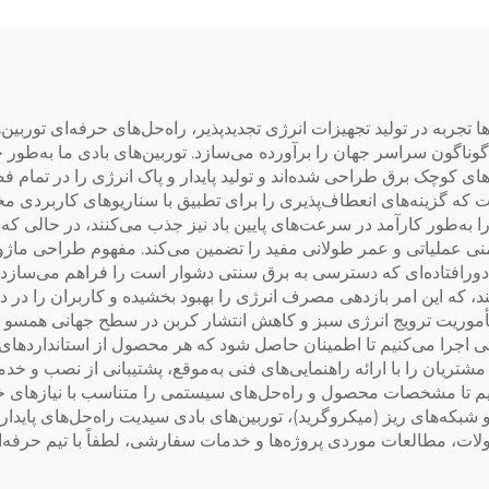
ووات دستگاه‌های
برای هتل‌ها و مست
‌کننده آب مخابره
جربه در تولید تجهیزات انرژی تجدیدپذیر، راه‌حل‌های حرفه‌ای توربین‌های 
اگون سراسر جهان را برآورده می‌سازد. توربین‌های بادی ما به‌طور 
ی کوچک برق طراحی شده‌اند و تولید پایدار و پاک انرژی را در تما
ا قدرتی از ۱۰۰ وات تا ۳۰ کیلووات است که گزینه‌های انعطاف‌پذیری را برای تطبیق با سنار
ی ما انرژی باد را به‌طور کارآمد در سرعت‌های پایین باد نیز جذب می‌کنند، در
فراهم می‌سازد و ایمنی عملیاتی و عمر طولانی مفید را تضمین می‌کند. مفهوم طر
ورافتاده‌ای که دسترسی به برق سنتی دشوار است را فراهم می‌سازد. 
نرژی را ۱۵ درصد افزایش می‌دهند، که این امر بازدهی مصرف انرژی را بهبود بخشیده و کار
مأموریت ترویج انرژی سبز و کاهش انتشار کربن در سطح جهانی همسو هس
اجرا می‌کنیم تا اطمینان حاصل شود که هر محصول از استانداردهای ب
ز ۱۰۰ کشور فعالیت دارد و مشتریان را با ارائه راهنمایی‌های فنی به‌موقع، پشتیبان
ف‌پذیر OEM/ODM را ارائه می‌دهیم تا مشخصات محصول و راه‌حل‌های سیستمی را متناسب 
ه‌های ریز (میکروگرید)، توربین‌های بادی سیدیت راه‌حل‌های پایدار، ک
ت، مطالعات موردی پروژه‌ها و خدمات سفارشی، لطفاً با تیم حرفه‌ای 