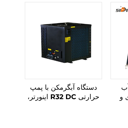
ب
دستگاه آبگرمکن با پمپ
 و
حرارتی R32 DC اینورتر،
یست
سیستم کارآمد و دوستدار
SD-S(S) با فشار
محیط زیست برای
فشاری
گرمایش استخر داخلی و