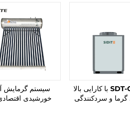
SDT-GKD با کارایی بالا
سیستم گرمایش آ
 گرما و سردکنندگی
خورشیدی اقتصادی
تی و تجاری، مواد
دوستانه با محیط ز
مخمل‌کننده R410A،
مدل D-G
ظرفیت 8.4 تا 215
بالا پلی‌یورتان و غیر