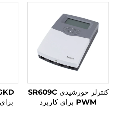
کنترلر خورشیدی SR609C
PWM برای کاربرد
برای
جمع‌کننده گرم‌آب
صنع
خورشیدی