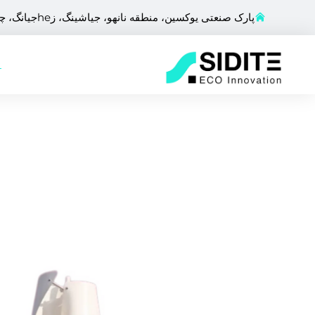
پارک صنعتی یوکسین، منطقه نانهو، جیاشینگ، زheجیانگ، چین
ص