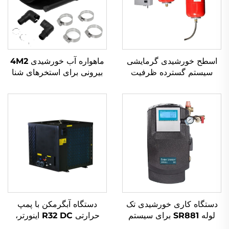
اسطح خورشیدی گرمایشی
ماهواره آب خورشیدی 4M2
سیستم گسترده ظرفیت
بیرونی برای استخرهای شنا
گرمایی 0.025 برای محاسبه
راه حل گرمایشی خورشیدی
سیستم‌های دوباره گرما-
دوستدار محیط زیست
مبادله پلاستیک
دستگاه کاری خورشیدی تک
دستگاه آبگرمکن با پمپ
لوله SR881 برای سیستم
حرارتی R32 DC اینورتر،
تحت فشار تقسیم شده
سیستم کارآمد و دوستدار