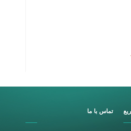
یع
تماس با ما