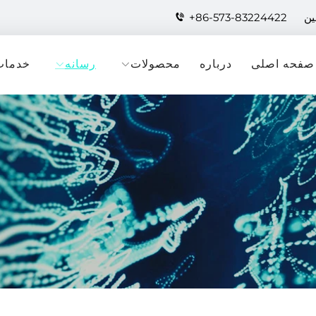
+86-573-83224422
صفحه اصلی
درباره
محصولات
رسانه
خدمات