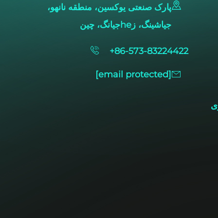
پارک صنعتی یوکسین، منطقه نانهو،
جیاشینگ، زheجیانگ، چین
+86-573-83224422
[email protected]
ی