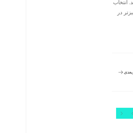
. انتخاب
زتر در
بعدی