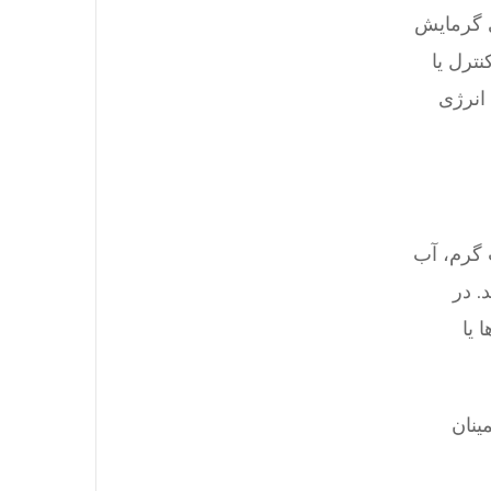
ی گرمایش
ترل یا
انرژی
 گرم، آب
. در
 یا
ینان