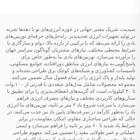
گرمکن آب خورشیدی، اجزای
صرفه‌جویی در انرژی، نویز
گرمکن آب
کم و بودن قاب فولاد سربار
شده برای ...
سیدیت، شریک معتبر جهانی در حوزه انرژی‌های نو با دهه‌ها تجربه
در تولید تجهیزات انرژی تجدیدپذیر، راه‌حل‌های حرفه‌ای توربین‌های
بادی را ارائه می‌دهد که با ترکیبی از بازده بالا، دوام و سازگاری با
شرایط محیطی مختلف، نیازهای مشتریان گوناگون سراسر جهان
را برآورده می‌سازد. توربین‌های بادی ما به‌طور خاص برای
پاسخ‌گویی به نیازهای انرژی مناطق دورافتاده، جوامع مسکونی،
تأسیسات کشاورزی و شبکه‌های کوچک برق طراحی شده‌اند و
تولید پایدار و پاک انرژی را در تمام فصول سال تضمین می‌کنند.
مجموعه محصولات شامل مدل‌های متعددی با قدرتی از ۱۰۰ وات
تا ۳۰ کیلووات است که گزینه‌های انعطاف‌پذیری را برای تطبیق با
سناریوهای کاربردی مختلف و نیازهای مصرف انرژی فراهم
می‌سازد. با سرعت شروع باد ۳ متر بر ثانیه، توربین‌های ما انرژی
باد را به‌طور کارآمد در سرعت‌های پایین باد نیز جذب می‌کنند، در
حالی که طراحی ساختاری مقاوم، امکان مقاومت در برابر
شرایط باد شدید تا ۶۰ متر بر ثانیه را فراهم می‌سازد و ایمنی
عملیاتی و عمر طولانی مفید را تضمین می‌کند. مفهوم طراحی
ماژولار، نصب و نگهداری را ساده‌سازی کرده و امکان اجرای