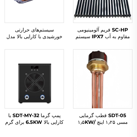
SC-HP فریم آلومینیومی
سیستم‌های حرارتی
مقاوم به آب IPX7 سیستم
خورشیدی با کارایی بالا مدل
گرم‌کننده آب خورشیدی با
SE-T با لوله‌های خورشیدی
لوله خلاء جمع‌کننده انرژی
تخلیه شده سه‌هدفه برای
خورشیدی و عایق راک ول
گرمکن‌های آب، ویژگی‌های
دانشگاه Tsinghua
SDT-05 قطب گرمایی
پمپ گرما SDT-MY-32 با
مسی ۱٫۲۵ اینچ ۱٫۵KW/
کارایی بالا 6.5KW برای گرم
۲KW/۳KW عناصر
کردن حمام سباحی با عملکرد
گرمایشی الکتریکی برای
آرام، مواد مبرد R32،