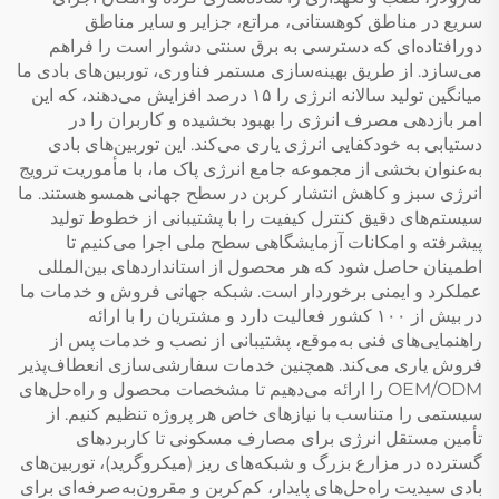
سریع در مناطق کوهستانی، مراتع، جزایر و سایر مناطق
دورافتاده‌ای که دسترسی به برق سنتی دشوار است را فراهم
می‌سازد. از طریق بهینه‌سازی مستمر فناوری، توربین‌های بادی ما
میانگین تولید سالانه انرژی را ۱۵ درصد افزایش می‌دهند، که این
امر بازدهی مصرف انرژی را بهبود بخشیده و کاربران را در
دستیابی به خودکفایی انرژی یاری می‌کند. این توربین‌های بادی
به‌عنوان بخشی از مجموعه جامع انرژی پاک ما، با مأموریت ترویج
انرژی سبز و کاهش انتشار کربن در سطح جهانی همسو هستند. ما
سیستم‌های دقیق کنترل کیفیت را با پشتیبانی از خطوط تولید
پیشرفته و امکانات آزمایشگاهی سطح ملی اجرا می‌کنیم تا
اطمینان حاصل شود که هر محصول از استانداردهای بین‌المللی
عملکرد و ایمنی برخوردار است. شبکه جهانی فروش و خدمات ما
در بیش از ۱۰۰ کشور فعالیت دارد و مشتریان را با ارائه
راهنمایی‌های فنی به‌موقع، پشتیبانی از نصب و خدمات پس از
فروش یاری می‌کند. همچنین خدمات سفارشی‌سازی انعطاف‌پذیر
OEM/ODM را ارائه می‌دهیم تا مشخصات محصول و راه‌حل‌های
سیستمی را متناسب با نیازهای خاص هر پروژه تنظیم کنیم. از
تأمین مستقل انرژی برای مصارف مسکونی تا کاربردهای
گسترده در مزارع بزرگ و شبکه‌های ریز (میکروگرید)، توربین‌های
بادی سیدیت راه‌حل‌های پایدار، کم‌کربن و مقرون‌به‌صرفه‌ای برای