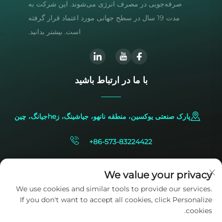
صرفه‌جویی در مصرف انرژی می‌شوند. این شرکت به
مدت 19 سال در سطح جهانی مورد اعتماد قرار گرفته
است. بیشتر بدانید.
با ما در ارتباط باشید
پارک صنعتی یوکسین، منطقه نانهو، جیاشینگ، زheجیانگ، چین
+86-573-83224422
[email protected]
We value your privacy
We use cookies and similar tools to provide our services.
If you don't want to accept all cookies, click Personalize
cookies.