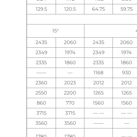
129.5
120.5
64.75
59.75
15°
2435
2060
2435
2060
2349
1974
2349
1974
2335
1860
2335
1860
——
—
1168
930
2360
2023
2012
2012
2550
2200
1265
1265
860
770
1560
1560
3715
3715
— —
— —
3560
3560
——
—
1780
1780
— —