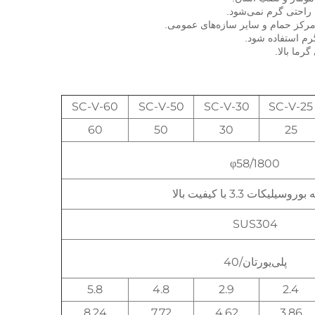
SC-V-60
SC-V-50
SC-V-30
SC-V-25
60
50
30
25
φ58/1800
سیلیکات 3.3 با کیفیت بالا
SUS304
پلی‌یورتان/40
5.8
4.8
2.9
2.4
8.24
7.72
4.62
3.86