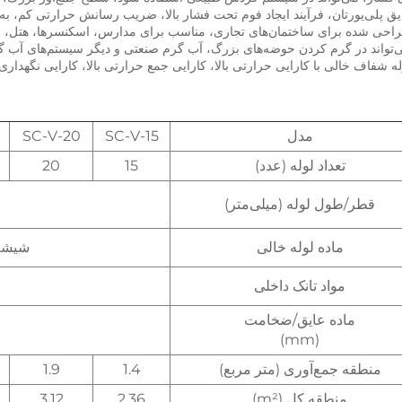
مدل
SC-V-15
SC-V-20
تعداد لوله (عدد)
15
20
قطر/طول لوله (میلی‌متر)
ماده لوله خالی
شیشه بورو
مواد تانک داخلی
ماده عایق/ضخامت
(mm)
منطقه جمع‌آوری (متر مربع)
1.4
1.9
منطقه کل (m²)
2.36
3.12