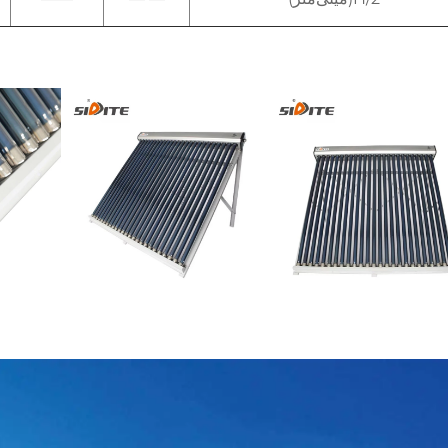
یر دقیق   
ره ما 