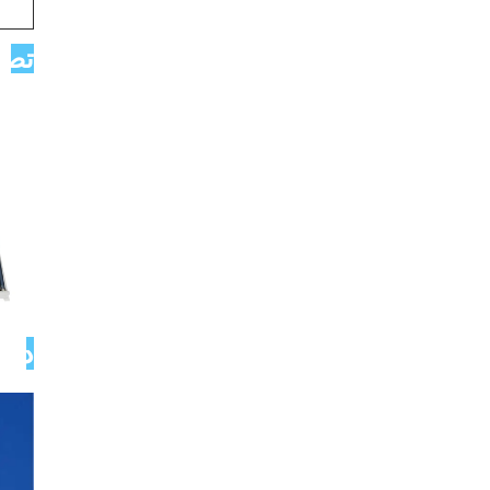
تصاو
دربا