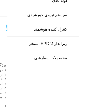
لوله بادی
سیستم نیروی خورشیدی
توض
کنترل کننده هوشمند
زیرانداز EPDM استخر
محصولات سفارشی
ویژگی‌ه
۱. دو تانک داخلی وجود دارد. 
۲. از فشار آب شور استفاده می‌کند. 
۳. عملکرد کاملاً خودکار. 
۴. آب را به سرعت گرم می‌کند. 
۵. از تانک داخلی غیر فشاری به عنوان تعویض‌کننده حرارت استفاده می‌شود، نصب و استفاده آسان. 
۶. به طور مستقیم به آب شهر متصل می‌شود بدون نیاز به پمپ چرخه. 
7. فشار کاری (0.6MPa) 
1. بی فشار، می‌تواند در سیستم گردش طبیعی استفاده شود، سطح جمع‌آور بزرگ، مونتاژ و نصب آسان. 