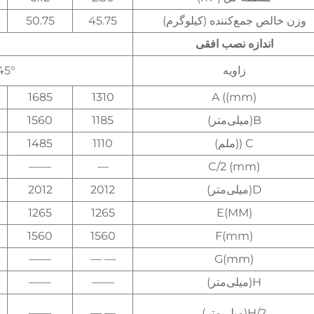
وزن خالص جمع‌کننده (کیلوگرم)
45.75
50.75
اندازه نصب افقی
زاویه
45°
1685
1310
A ((mm)
B(میلی‌متر)
1185
1560
C ((ملم)
1110
1485
——
—
C/2 (mm)
D(میلی‌متر)
2012
2012
1265
1265
E(MM)
1560
1560
F(mm)
——
— —
G(mm)
H(میلی‌متر)
——
——
H/2(میلی‌متر)
— —
——