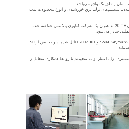
این شرکت متخصص تولید دستگاه‌های گرم‌کننده آب خورشیدی، جمع‌کننده‌های خورشیدی، سیستم‌های تولید برق خورشیدی و انواع محصولات پمپ 
جهز با خط تولید پیشرفته‌ترین و «آزمایشگاه شامل عملکرد 6 پمپ» در چین. در سال 20ITE به عنوان یک شرکت فناوری بالا ملی شناخته شده 
محصولات ما موفقیت‌آمیز به بسیاری از گواهینامه‌ها، از جمله Solar Keymark، CE، CCC، ISO9001 و ISO14001 نائل شده‌اند و به بیش از 50 
د. 
تضمین بالاترین سطح رضایت مشتریان ما هدف اصلی ما است. ما به حفظ اصول «مشتری اول، اعتبار اول» متعهدیم تا روابط همکاری متقابل و 