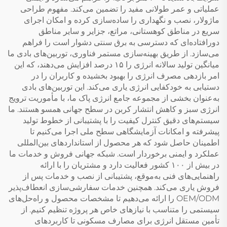
عملیاتی و عمر طولانی مفید را تضمین می‌کند. مفهوم طراحی
ماژولار، نصب و نگهداری را ساده‌سازی کرده و امکان اجرای
سریع در مناطق کوهستانی، مراتع، جزایر و سایر مناطق
دورافتاده‌ای که دسترسی به برق سنتی دشوار است را فراهم
می‌سازد. از طریق بهینه‌سازی مستمر فناوری، توربین‌های بادی ما
میانگین تولید سالانه انرژی را ۱۵ درصد افزایش می‌دهند، که این
امر بازدهی مصرف انرژی را بهبود بخشیده و کاربران را در
دستیابی به خودکفایی انرژی یاری می‌کند. این توربین‌های بادی
به‌عنوان بخشی از مجموعه جامع انرژی پاک ما، با مأموریت ترویج
انرژی سبز و کاهش انتشار کربن در سطح جهانی همسو هستند. ما
سیستم‌های دقیق کنترل کیفیت را با پشتیبانی از خطوط تولید
پیشرفته و امکانات آزمایشگاهی سطح ملی اجرا می‌کنیم تا
اطمینان حاصل شود که هر محصول از استانداردهای بین‌المللی
عملکرد و ایمنی برخوردار است. شبکه جهانی فروش و خدمات ما
در بیش از ۱۰۰ کشور فعالیت دارد و مشتریان را با ارائه
راهنمایی‌های فنی به‌موقع، پشتیبانی از نصب و خدمات پس از
فروش یاری می‌کند. همچنین خدمات سفارشی‌سازی انعطاف‌پذیر
OEM/ODM را ارائه می‌دهیم تا مشخصات محصول و راه‌حل‌های
سیستمی را متناسب با نیازهای خاص هر پروژه تنظیم کنیم. از
تأمین مستقل انرژی برای مصارف مسکونی تا کاربردهای