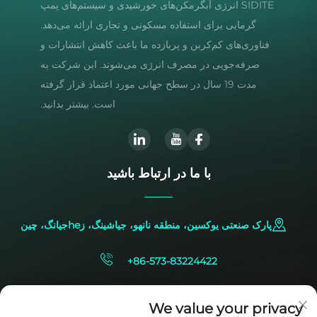
SIDITE انرژی آبگرمکن‌های خورشیدی و سیستم‌های پمپ
گرمایی برای استفاده مسکونی و تجاری ارائه می‌دهد.
فناوری‌های کم‌کربن و پربازده ما باعث کاهش انتشارات و
صرفه‌جویی در مصرف انرژی می‌شوند. این شرکت به
مدت 19 سال در سطح جهانی مورد اعتماد قرار گرفته
است. بیشتر بدانید.
با ما در ارتباط باشید
پارک صنعتی یوکسین، منطقه نانهو، جیاشینگ، زheجیانگ، چین
+86-573-83224422
[email protected]
We value your privacy