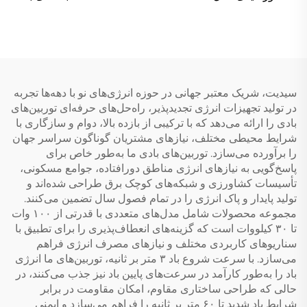
ضخامت 55 میلی‌متر، فشار
سیستم لوله‌کشی عایق
بالا، پلی‌یورتان
EPDM برای کاربردهای
ترموایزولاسیونی، داخل تانک
حرارتی خورشیدی بدون نیاز
SUS304-2B، مناسب برای
به دربستن
استفاده در بیرون‌المنزل و
هتل‌ها
سیدیت، شریک معتبر جهانی در حوزه انرژی‌های نو با دهه‌ها تجربه
در تولید تجهیزات انرژی تجدیدپذیر، راه‌حل‌های حرفه‌ای توربین‌های
بادی را ارائه می‌دهد که با ترکیبی از بازده بالا، دوام و سازگاری با
شرایط محیطی مختلف، نیازهای مشتریان گوناگون سراسر جهان
را برآورده می‌سازد. توربین‌های بادی ما به‌طور خاص برای
پاسخ‌گویی به نیازهای انرژی مناطق دورافتاده، جوامع مسکونی،
تأسیسات کشاورزی و شبکه‌های کوچک برق طراحی شده‌اند و
تولید پایدار و پاک انرژی را در تمام فصول سال تضمین می‌کنند.
مجموعه محصولات شامل مدل‌های متعددی با قدرتی از ۱۰۰ وات
تا ۳۰ کیلووات است که گزینه‌های انعطاف‌پذیری را برای تطبیق با
سناریوهای کاربردی مختلف و نیازهای مصرف انرژی فراهم
می‌سازد. با سرعت شروع باد ۳ متر بر ثانیه، توربین‌های ما انرژی
باد را به‌طور کارآمد در سرعت‌های پایین باد نیز جذب می‌کنند، در
حالی که طراحی ساختاری مقاوم، امکان مقاومت در برابر
شرایط باد شدید تا ۶۰ متر بر ثانیه را فراهم می‌سازد و ایمنی