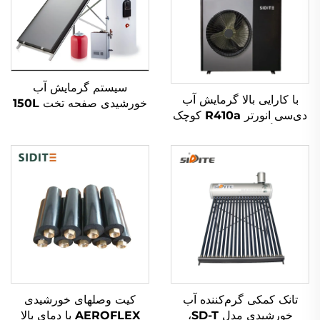
سیستم گرمایش آب
با کارایی بالا گرمایش آب
خورشیدی صفحه تخت 150L
دی‌سی انورتر R410a کوچک
شامل ایستگاه کاری با
برای تأمین آب گرم خانگی
جمعیت خورشیدی کارآمد
توان خورشیدی مناسب هتل‌ها
و مستقل
تانک کمکی گرم‌کننده آب
کیت وصلهای خورشیدی
خورشیدی مدل SD-T،
AEROFLEX با دمای بالا