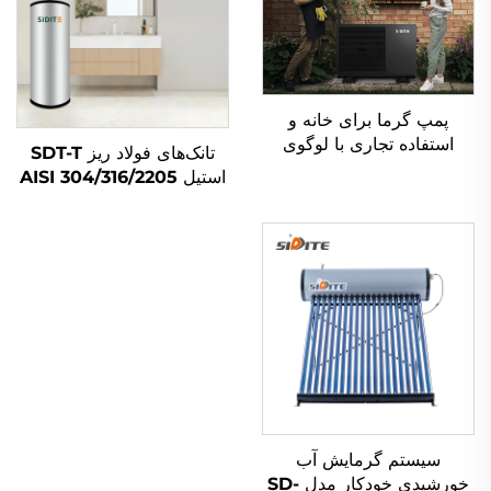
پمپ گرما برای خانه و
استفاده تجاری با لوگوی
تانک‌های فولاد ریز SDT-T
سفارشی برای سیستم گرم
استیل AISI 304/316/2205
کردن استخر - R290
برای ذخیره سازی آب گرم
R410a R32
سیستم پمپ گرما و جمع
کننده خورشیدی مسکونی و
تجاری
سیستم گرمایش آب
خورشیدی خودکار مدل SD-