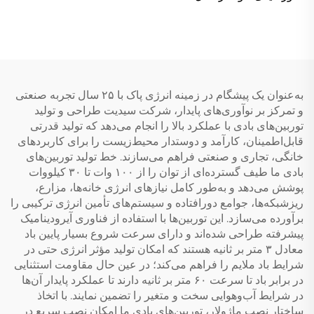
P با تانک داخلی دوبار
فشاردهی سریع و مبدل
حرارت غیرفشاری برای
بیرون‌المرکز هتل‌ها
به‌عنوان یک پیشگام در زمینه انرژی پاک با ۲۵ سال تجربه صنعتی
و تمرکز بر نوآوری‌های پایدار، شرکت سیدیت طراحی و تولید
توربین‌های بادی با عملکرد بالا را انجام می‌دهد که تولید قدرتی
قابل‌اطمینان، کارآمد و دوستدار محیط‌زیست را برای کاربردهای
خانگی، تجاری و صنعتی فراهم می‌سازند. خط تولید توربین‌های
بادی ما طیف گسترده‌ای از توان را از ۱۰۰ وات تا ۳۰ کیلووات
پوشش می‌دهد و به‌طور کامل نیازهای انرژی خانه‌ها، مزارع،
ریزشبکه‌ها، جوامع دورافتاده و سیستم‌های تأمین انرژی ترکیبی را
برآورده می‌سازد. این توربین‌ها با استفاده از فناوری آیرودینامیک
پیشرفته طراحی شده‌اند و دارای سرعت شروع بسیار پایین باد
معادل ۳ متر بر ثانیه هستند که امکان تولید مؤثر انرژی حتی در
شرایط باد ملایم را فراهم می‌کند؛ در عین حال مقاومت استثنایی
در برابر باد تا سرعت ۶۰ متر بر ثانیه دارند تا عملکرد پایدار آن‌ها
در شرایط آب‌وهوایی سخت و متغیر را تضمین نمایند. با اتخاذ
ساختار نصب ماژولار، توربین‌های بادی ما امکان نصب سریع در