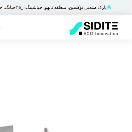
پارک صنعتی یوکسین، منطقه نانهو، جیاشینگ، زheجیانگ، چین
ص