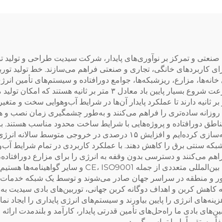
نیاز به دربستن
گام در زمینه انرژی پاک با ۲۵ سال تجربه صنعتی و تمرکز بر نوآوری‌های پایدار، شرکت سیدیت طر
انه‌ها، مزارع، ریزشبکه‌ها، جوامع دورافتاده و سیستم‌های تأمین انرژی ت
فناوری آیرودینامیک پیشرفته طراحی شده‌اند و دارای سرعت شروع بسیار پ
ل مقاومت استثنایی در برابر باد تا سرعت ۶۰ متر بر ثانیه دارند تا عملکرد پایدار آن‌ها در شرایط آب‌
وزانه ساده‌تری را فراهم می‌کنند و به‌طور چشمگیری زمان نصب و هزی
 مناطق دورافتاده و پروژه‌هایی با شرایط ساخت محدود مناسب هستند. ب
تحقیق و توسعه اجزای اصلی، ما بازده تولید انرژی را بهینه‌سازی کرده‌ایم و اف
 شبکه سنتی برق را کاهش دهند. با عملکرد کاربردی در تمام شرایط آب
راهم می‌کنند و دسترسی بدون وقفه به انرژی را برای مزارع دورافتاده،
ریزشبکه کوچک تضمین می‌نمایند. ما دارای گواهینامه‌های بی
را تضمین می‌کنند. محصولات ما به بیش از ۱۰۰ کشور و منطقه در سراسر جهان صادر می‌شوند و توس
به کاهش کربن و اهداف دوگانه کربن جهانی، توربین‌های بادی سیدیت به‌
نه‌های انرژی را پایین بیاورند و سیستم‌های انرژی پایداری را ایجاد نم
‌های بادی ما راه‌حل‌های تأمین قدرتی پایدار، کارآمد و بلندمدت ارائه 
 مستقیماً با ما تماس بگیرید.