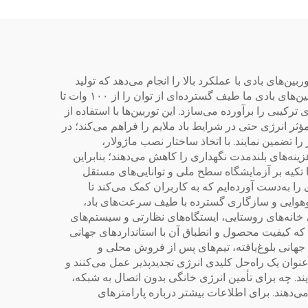
Scroll
احی و تولید توربین‌های بادی با عملکرد بالا را انجام می‌دهد که تولید
قدرتی قابل‌اطمینان، کارآمد و دوستدار محیط‌زیست را برای کاربردهای خانگی، تجاری و صنعتی فراهم می‌سازند. خط تولید توربین‌های بادی ما طیف گسترده‌ای از توان را از ۱۰۰ وات تا
رکیبی را برآورده می‌سازد. این توربین‌ها با استفاده از
ایین باد معادل ۳ متر بر ثانیه هستند که امکان تولید مؤثر انرژی حتی در شرایط باد ملایم را فراهم می‌کند؛ در
وهوایی سخت و متغیر را تضمین نمایند. با اتخاذ ساختار نصب ماژولار،
نه‌های بلندمدت نگهداری را کاهش می‌دهند؛ بنابراین
ا تکیه بر آزمایشگاه سطح ملی و توانایی‌های مستقل
زایش ۱۵ درصدی در خروجی متوسط سالانه انرژی را به‌دست آورده‌ایم که به کاربران کمک می‌کند تا
‌وهوایی و سازگاری گسترده با طیف سرعت‌های باد،
 خانه‌های روستایی، ایستگاه‌های نظارتی و سیستم‌های
ن‌المللی متعددی از جمله CE، ISO9001 و سایر گواهینامه‌ها هستیم که کیفیت محصول و انطباق آن با استانداردهای جهانی
ط یک شبکه خدمات جهانی بلوغ‌یافته، تیم‌های پس از فروش محلی و
عنوان یک راه‌حل کلیدی انرژی تجدیدپذیر عمل می‌کنند و
ایند. چه برای تأمین انرژی خانگی بدون اتصال به شبکه،
می‌دهند. برای اطلاعات بیشتر درباره پارامترهای