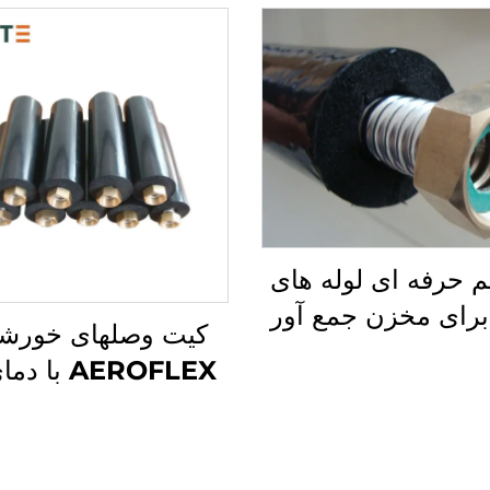
 حرفه ای لوله های
برای مخزن جمع آور
کیت وصلهای خورش
ت خورشیدی، لوله
AEROFLEX با 
رشیدی تکی با عایق
سیستم لوله‌کشی ع
ین، لوله های آب
EPDM برای کارب
موجدار
حرارتی خورشیدی ب