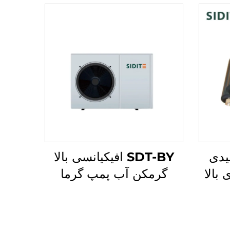
یدی
SDT-BY افیکیانسی بالا
دمای بالا
گرمکن آب پمپ گرما
ایق
مسکونی تجاری رفریژران
ردهای
R410A کنترل
دون
میکروکامپیوتر گرمایش