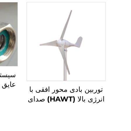
سیستم
عایق 
توربین بادی محور افقی با
حرار
انرژی بالا (HAWT) صدای
های خو
پایین قطعات زمینی مقیاس
پیش
بزرگ برای تولید قدرت
بادی در کوهستان/دریا