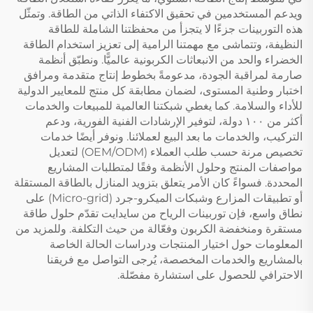
ويدعم المستخدمين في تحقيق الاكتفاء الذاتي من الطاقة. وتمثّل
هذه التوربينات جزءًا لا يتجزأ من محفظتنا الشاملة للطاقة
النظيفة، وتتماشى مع مهمتنا الرامية إلى تعزيز استخدام الطاقة
الخضراء والحد من الانبعاثات الكربونية عالميًّا. ونطبّق أنظمة
صارمة لمراقبة الجودة، مدعومةً بخطوط إنتاج متقدمة ومرافق
اختبار وطنية المستوى، لضمان مطابقة كل منتج للمعايير الدولية
للأداء والسلامة. كما يغطي شبكتنا العالمية للمبيعات والخدمات
أكثر من ١٠٠ دولة، لتوفير الإرشادات الفنية الفورية، ودعم
التركيب، والخدمات ما بعد البيع لعملائنا. ونوفر أيضًا خدمات
تخصيص مرنة حسب طلب العملاء (OEM/ODM) لتعديل
مواصفات المنتج وحلول الأنظمة وفقًا لمتطلبات المشاريع
المحددة. فسواءً كان الأمر يتعلق بتزويد المنازل بالطاقة المستقلة
أو تطبيقات المزارع وشبكات الميكرو-جرد (Micro-grid) على
نطاق واسع، فإن توربينات الرياح من سايدايت تقدّم حلول طاقة
مستقرة ومنخفضة الكربون وفعّالة من حيث التكلفة. وللمزيد من
المعلومات حول اختيار المنتجات ودراسات الحالة الخاصة
بالمشاريع والخدمات المخصصة، يُرجى التواصل مع فريقنا
الاحترافي للحصول على استشارة مفصّلة.