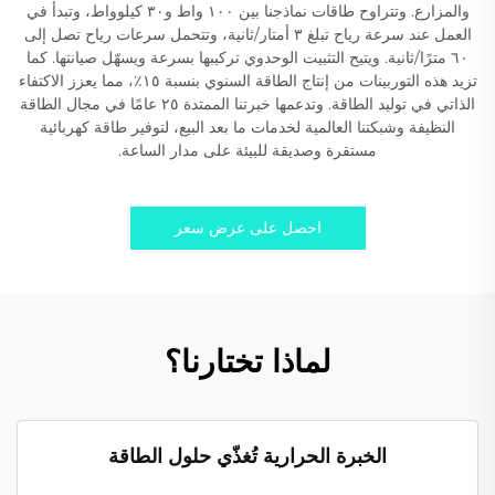
والمزارع. وتتراوح طاقات نماذجنا بين ١٠٠ واط و٣٠ كيلوواط، وتبدأ في
العمل عند سرعة رياح تبلغ ٣ أمتار/ثانية، وتتحمل سرعات رياح تصل إلى
٦٠ مترًا/ثانية. ويتيح التثبيت الوحدوي تركيبها بسرعة ويسهّل صيانتها. كما
تزيد هذه التوربينات من إنتاج الطاقة السنوي بنسبة ١٥٪، مما يعزز الاكتفاء
الذاتي في توليد الطاقة. وتدعمها خبرتنا الممتدة ٢٥ عامًا في مجال الطاقة
النظيفة وشبكتنا العالمية لخدمات ما بعد البيع، لتوفير طاقة كهربائية
مستقرة وصديقة للبيئة على مدار الساعة.
احصل على عرض سعر
لماذا تختارنا؟
الخبرة الحرارية تُغذّي حلول الطاقة