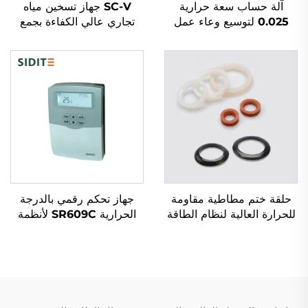
آلة حساب سعة حرارية
SC-V جهاز تسخين مياه
0.025 لتوسيع وعاء عمل
تجاري عالي الكفاءة بجمع
تسخين شمسي خارجي
طاقة شمسية أنابيب زجاجية
لأنظمة مبادل حراري مزدوجة
شاغرة يعمل في الهواء الطلق
من البلاستيك
بشكل مستقل وغير مضغوط
طبيعيًا
حلقة ختم مطاطية مقاومة
جهاز تحكم رقمي بالدرجة
للحرارة العالية لنظام الطاقة
الحرارية SR609C لأنظمة
الشمسية، مقاوم للماء،
الطاقة الشمسية المضغوطة
غasket أنبوب لقطع معدات
تسخين ثلاثي المراحل بدقة
تسخين المياه SFB/SFC.
±2℃ قوة معززة تصل إلى
2000W