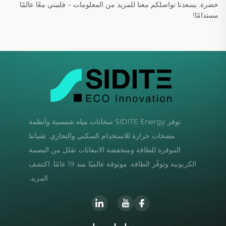
خضرة. يسعدنا تواصلكم معنا للمزيد من المعلومات – فلنبني معًا عالمًا
مستدامًا!
توفر SIDITE Energy سخانات مياه شمسية وأنظمة
مضخات حرارة للاستخدام السكني والتجاري. تقنياتنا
الموفرة للطاقة ومنخفضة الانبعاثات تقلل من البصمة
الكربونية وتوفّر الطاقة. موثوقة عالميًا منذ 19 عامًا. اكتشف
المزيد.