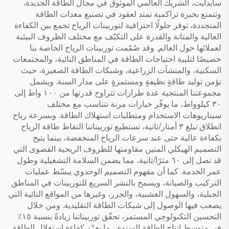
سايدايت، الشريك العالمي الموثوق في مجال الطاقة الجديدة،
وتتمتع بخبرة تراكمية تمتد لعقود في تصنيع معدات الطاقة
المتجددة، توفر حلولًا احترافية لتوربينات الرياح تجمع بين الكفاءة
العالية والمتانة والقدرة على التكيّف مع مختلف الظروف البيئية
لعملائها حول العالم. وقد صُمّمت توربينات الرياح الخاصة بنا
خصيصًا لتلبية احتياجات الطاقة في المناطق النائية، والمجتمعات
السكنية، والمنشآت الزراعية، وشبكات الطاقة الصغيرة، حيث
تؤمن توليد طاقةٍ نظيفةٍ ومستمرةٍ على مدار السنة. ويشمل
مجموعتنا المنتجية عدة طرازات تتراوح قدرتها من ١٠٠ واط إلى
٣٠ كيلوواط، ما يوفّر خيارات مرنة تتناسب مع مختلف
سيناريوهات الاستخدام ومتطلبات استهلاك الطاقة. وبسرعة رياح
انطلاق تبلغ ٣ أمتار/ثانية، تستطيع توربيناتنا التقاط طاقة الرياح
بكفاءة عالية حتى عند سرعات الرياح المنخفضة، بينما يتيح
التصميم الهيكلي المتين مقاومتها للظروف الريحية القصوى التي
قد تصل إلى ٦٠ مترًا/ثانية، مما يضمن السلامة التشغيلية وطول
عمر الخدمة. كما أن مفهوم التصميم الوحدوي يبسّط عمليات
التركيب والصيانة، ويسمح بالنشر السريع للتوربينات في المناطق
الجبلية، والسهول العشبية، والجزر، وغيرها من المواقع النائية التي
يصعب فيها الوصول إلى شبكات الطاقة التقليدية. ومن خلال
التحسين التكنولوجي المستمر، تحقّق توربيناتنا زيادةً بنسبة ١٥٪
في متوسط إنتاج الطاقة السنوي، ما يعزّز كفاءة استغلال الطاقة