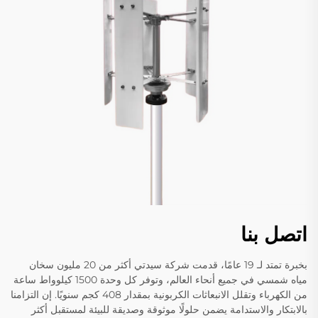
اتصل بنا
بخبرة تمتد لـ 19 عامًا، قدمت شركة سيدتي أكثر من 20 مليون سخان
مياه شمسي في جميع أنحاء العالم، وتوفر كل وحدة 1500 كيلوواط ساعة
من الكهرباء وتقلل الانبعاثات الكربونية بمقدار 408 كجم سنويًا. إن التزامنا
بالابتكار والاستدامة يضمن حلولًا موثوقة وصديقة للبيئة لمستقبل أكثر