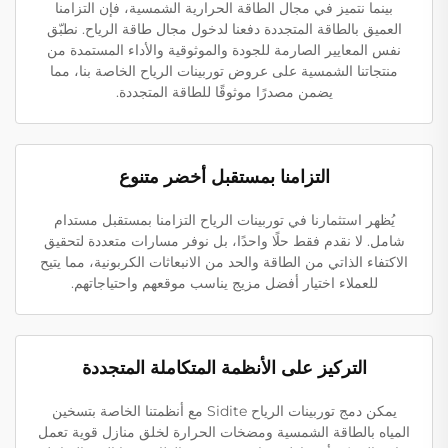
بينما نتميز في مجال الطاقة الحرارية الشمسية، فإن التزامنا
العميق بالطاقة المتجددة دفعنا لدخول مجال طاقة الرياح. نطبّق
نفس المعايير الصارمة للجودة والموثوقية والأداء المستمدة من
منتجاتنا الشمسية على عروض توربينات الرياح الخاصة بنا، مما
يضمن مصدرًا موثوقًا للطاقة المتجددة.
التزامنا بمستقبل أخضر متنوع
يُظهر استثمارنا في توربينات الرياح التزامنا بمستقبل مستدام
شامل. لا نقدم فقط حلًا واحدًا، بل نوفر مسارات متعددة لتحقيق
الاكتفاء الذاتي من الطاقة والحد من الانبعاثات الكربونية، مما يتيح
للعملاء اختيار أفضل مزيج يناسب موقعهم واحتياجاتهم.
التركيز على الأنظمة المتكاملة المتجددة
يمكن دمج توربينات الرياح Sidite مع أنظمتنا الخاصة بتسخين
المياه بالطاقة الشمسية ومضخات الحرارة لخلق منازل قوية تعمل