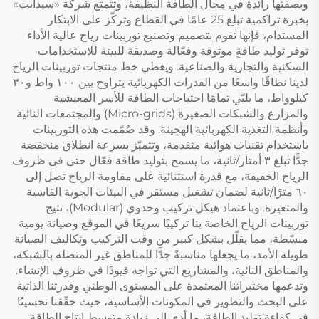
وبصفتها رائدة في مجال الطاقة النظيفة، وتتمتع شركة «سيدايت»
بخبرة تراكمية تبلغ 25 عامًا في القطاع وتركّز على الابتكار
المستدام، فإنها تقوم بتصميم وتصنيع توربينات رياح عالية الأداء
توفر توليد طاقةٍ موثوقة وفعّالة وصديقة للبيئة للاستخدامات
السكنية والتجارية والصناعية. ويغطي خط منتجات توربينات الرياح
لدينا نطاقًا واسعًا من القدرات الكهربائية يتراوح بين ١٠٠ واط و٣٠
كيلوواط، ما يلبّي تمامًا احتياجات الطاقة للأسر المعيشية
والمزارع والشبكات الصغيرة (Micro-grids) والمجتمعات النائية
وأنظمة التغذية الكهربائية الهجينة. وقد صُمّمت هذه التوربينات
باستخدام تقنيات هوائية متقدمة، وتتميّز بسرعة انطلاق منخفضة
جدًّا تبلغ ٣ أمتار/ثانية، ما يسمح بتوليد طاقة فعّال حتى في ظروف
الرياح الخفيفة، مع قدرة استثنائية على مقاومة الرياح تصل إلى
٦٠ مترًا/ثانية لضمان تشغيل مستقر في البيئات الجوية القاسية
والمتغيرة. وباعتماد هيكل تركيب وحدوي (Modular)، تتيح
توربينات الرياح الخاصة بنا تركيبًا سريعًا في الموقع وصيانة يومية
مبسّطة، مما يقلّل بشكل كبير من وقت التركيب وتكاليف الصيانة
طويلة الأمد، ما يجعلها مناسبةً جدًّا للمناطق غير المتصلة بالشبكة،
والمناطق النائية، والمشاريع التي تواجه قيودًا في ظروف الإنشاء.
وتدعمها مختبراتنا المعتمدة على المستوى الوطني وقدرتنا الذاتية
على البحث والتطوير في المكونات الأساسية، حيث حقّقنا تحسينًا
في كفاءة توليد الطاقة، ما أدى إلى زيادة متوسط إنتاج الطاقة