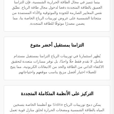
بينما نتميز في مجال الطاقة الحرارية الشمسية، فإن التزامنا
العميق بالطاقة المتجددة دفعنا لدخول مجال طاقة الرياح. نطبّق
نفس المعايير الصارمة للجودة والموثوقية والأداء المستمدة من
منتجاتنا الشمسية على عروض توربينات الرياح الخاصة بنا، مما
يضمن مصدرًا موثوقًا للطاقة المتجددة.
التزامنا بمستقبل أخضر متنوع
يُظهر استثمارنا في توربينات الرياح التزامنا بمستقبل مستدام
شامل. لا نقدم فقط حلًا واحدًا، بل نوفر مسارات متعددة لتحقيق
الاكتفاء الذاتي من الطاقة والحد من الانبعاثات الكربونية، مما يتيح
للعملاء اختيار أفضل مزيج يناسب موقعهم واحتياجاتهم.
التركيز على الأنظمة المتكاملة المتجددة
يمكن دمج توربينات الرياح Sidite مع أنظمتنا الخاصة بتسخين
المياه بالطاقة الشمسية ومضخات الحرارة لخلق منازل قوية تعمل