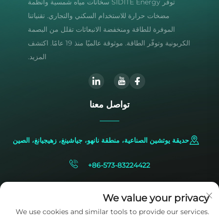
توفر SIDITE Energy سخانات مياه شمسية وأنظمة
مضخات حرارة للاستخدام السكني والتجاري. تقنياتنا
الموفرة للطاقة ومنخفضة الانبعاثات تقلل من البصمة
الكربونية وتوفّر الطاقة. موثوقة عالميًا منذ 19 عامًا. اكتشف
المزيد.
تواصل معنا
حديقة يوتشين الصناعية، منطقة نانهو، جياشينغ، زهيجيانغ، الصين
+86-573-83224422
[email protected]
We value your privacy
We use cookies and similar tools to provide our services.