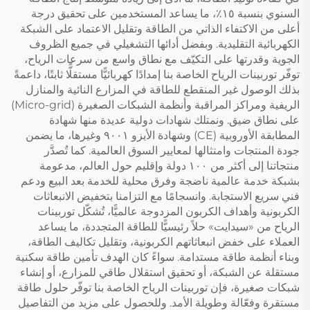
السنوي بنسبة ١٥٪، ما يساعد المستخدمين على تحقيق درجة
أعلى من الاكتفاء الذاتي من الطاقة وتقليل الاعتماد على الشبكة
الكهربائية التقليدية. وبفضل أدائها التشغيلي في جميع الظروف
الجوية وقدرتها على التكيّف مع نطاق واسع من سرعات الرياح،
توفّر توربينات الرياح الخاصة بنا إمدادًا كهربائيًّا مستقلًّا ثابتًا، داعمةً
بذلك الوصول غير المنقطع للطاقة في المزارع النائية والمنازل
الريفية ومراكز المراقبة وأنظمة الشبكات الصغيرة (Micro-grid)
على نطاق ضيق. ونمتلك شهادات دولية عديدة منها شهادة
المطابقة الأوروبية (CE) وشهادة الأيزو ٩٠٠١ وغيرها، ما يضمن
جودة المنتجات وامتثالها لمعايير السوق العالمية. كما تُصدَّر
منتجاتنا إلى أكثر من ١٠٠ دولة وإقليم حول العالم، مدعومة
بشبكة خدمة عالمية ناضجة وفرق محلية للخدمة بعد البيع ودعم
فني سريع الاستجابة. وانسجامًا مع التزامنا بتخفيض الانبعاثات
الكربونية وأهداف الكربون المزدوجة عالميًّا، تُشكّل توربينات
الرياح من «سيدايت» حلاً رئيسيًّا للطاقة المتجددة، ما يساعد
العملاء على خفض انبعاثاتهم الكربونية، وتقليل تكاليف الطاقة،
وبناء أنظمة طاقة مستدامة. سواءً كان الهدف تأمين طاقة سكنية
مستقلة عن الشبكة، أو تحقيق استقلال طاقي للمزارع، أو إنشاء
شبكات صغيرة، فإن توربينات الرياح الخاصة بنا توفّر حلول طاقة
مستقرة وفعّالة وطويلة الأمد. وللحصول على مزيد من التفاصيل