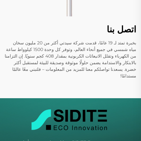
اتصل بنا
بخبرة تمتد لـ 19 عامًا، قدمت شركة سيدتي أكثر من 20 مليون سخان
مياه شمسي في جميع أنحاء العالم، وتوفر كل وحدة 1500 كيلوواط ساعة
من الكهرباء وتقلل الانبعاثات الكربونية بمقدار 408 كجم سنويًا. إن التزامنا
بالابتكار والاستدامة يضمن حلولًا موثوقة وصديقة للبيئة لمستقبل أكثر
خضرة. يسعدنا تواصلكم معنا للمزيد من المعلومات – فلنبني معًا عالمًا
مستدامًا!