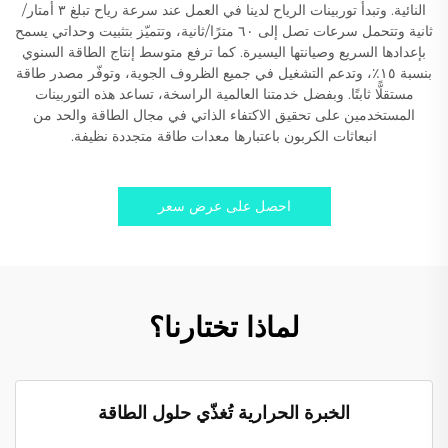
النائية. وتبدأ توربينات الرياح لدينا في العمل عند سرعة رياح تبلغ ٣ أمتار/
ثانية وتتحمل سرعات تصل إلى ٦٠ مترًا/ثانية، وتتميّز بتثبيت وحداتي يسمح
بإعدادها السريع وصيانتها اليسيرة. كما ترفع متوسط إنتاج الطاقة السنوي
بنسبة ١٥٪، وتدعم التشغيل في جميع الظروف الجوية، وتوفّر مصدر طاقة
مستقلًّا ثابتًا. وبفضل خدمتنا العالمية الراسخة، تساعد هذه التوربينات
المستخدمين على تحقيق الاكتفاء الذاتي في مجال الطاقة والحد من
انبعاثات الكربون باعتبارها معدات طاقة متجددة نظيفة.
احصل على عرض سعر
لماذا تختارنا؟
الخبرة الحرارية تُغذّي حلول الطاقة