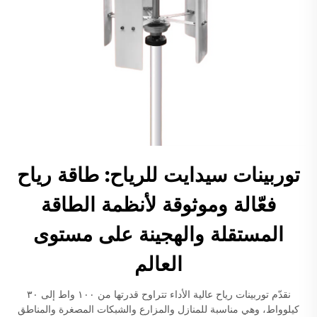
توربينات سيدايت للرياح: طاقة رياح
فعّالة وموثوقة لأنظمة الطاقة
المستقلة والهجينة على مستوى
العالم
نقدّم توربينات رياح عالية الأداء تتراوح قدرتها من ١٠٠ واط إلى ٣٠
كيلوواط، وهي مناسبة للمنازل والمزارع والشبكات المصغرة والمناطق