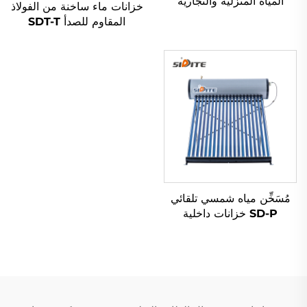
المياه المنزلية والتجارية
خزانات ماء ساخنة من الفولاذ
الاستخدام بشعار مخصص
المقاوم للصدأ SDT-T
هيكل لنظام تسخين حمام
SUS304/316/2205
السباحة - R290 R410a
للتخزين الساخن لنظام
R32
المضخة الحرارية وجمع
الطاقة الشمسية السكنية
والتجارية
مُسَخِّن مياه شمسي تلقائي
SD-P خزانات داخلية
مزدوجة تحت الضغط تسخين
سريع مبادل حرارة غير
مضغوط للفنادق الخارجية