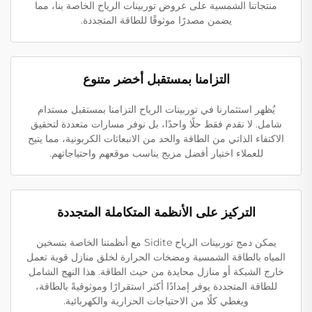
منتجاتنا الشمسية على عروض توربينات الرياح الخاصة بنا، مما
يضمن مصدرًا موثوقًا للطاقة المتجددة.
التزامنا بمستقبل أخضر متنوع
يُظهر استثمارنا في توربينات الرياح التزامنا بمستقبل مستدام
شامل. لا نقدم فقط حلًا واحدًا، بل نوفر مسارات متعددة لتحقيق
الاكتفاء الذاتي من الطاقة والحد من الانبعاثات الكربونية، مما يتيح
للعملاء اختيار أفضل مزيج يناسب موقعهم واحتياجاتهم.
التركيز على الأنظمة المتكاملة المتجددة
يمكن دمج توربينات الرياح Sidite مع أنظمتنا الخاصة بتسخين
المياه بالطاقة الشمسية ومضخات الحرارة لخلق منازل قوية تعمل
خارج الشبكة أو منازل محايدة من حيث الطاقة. هذا النهج الشامل
للطاقة المتجددة يوفر إمدادًا أكثر استقرارًا وموثوقيةً بالطاقة،
ويغطي كلًا من الاحتياجات الحرارية والكهربائية.