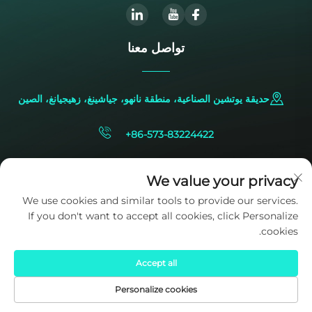
تواصل معنا
حديقة يوتشين الصناعية، منطقة نانهو، جياشينغ، زهيجيانغ، الصين
+86-573-83224422
[email protected]
We value your privacy
We use cookies and similar tools to provide our services.
If you don't want to accept all cookies, click Personalize
cookies.
Accept all
حقوق النشر © 2025 ملكاً لشركة SIDITE Energy Co., Ltd.
سياسة
الخصوصية
Personalize cookies
الصفحة الرئيسية
المنتجات
البريد الإلكتروني
الهاتف