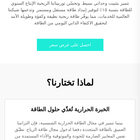
تتميز بتثبيت وحداتي بسيط. وتحسّن توربيناتنا الريحية الإنتاج السنوي
للطاقة بنسبة ١٥٪ لتوفير إمداد طاقة مستقل ومستمر. وتدعمها شبكتنا
العالمية للخدمات، مما يوفّر طاقة ريحية نظيفة وكفؤة وطويلة الأمد
لتحقيق الاكتفاء الذاتي اليومي من الطاقة.
احصل على عرض سعر
لماذا تختارنا؟
الخبرة الحرارية تُغذّي حلول الطاقة
بينما نتميز في مجال الطاقة الحرارية الشمسية، فإن التزامنا
العميق بالطاقة المتجددة دفعنا لدخول مجال طاقة الرياح. نطبّق
نفس المعايير الصارمة للجودة والموثوقية والأداء المستمدة من