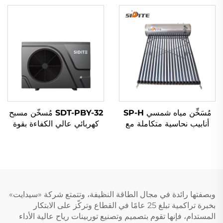
لتسخين المياه تحتوي على
R410A لضواغط تسخين
تقنية من جامعة تشينغهوا
المياه
مُسَخِّن مياه شمسي SP-H
SDT-PBY-32 مُسخّن مسبح
أنابيب نحاسية متكاملة مع
كهربائي عالي الكفاءة بقوة
نظام تحكم ذكي مضاد للتجمد
16.3 كيلوواط مع ضاغط R32
متصل مباشرة للفنادق
ثنائي الدوران DC العاكس
المستقلة
منخفض الضوضاء مصنوع من
مادة ABS
وبصفتها رائدة في مجال الطاقة النظيفة، وتتمتع شركة «سيدايت»
بخبرة تراكمية تبلغ 25 عامًا في القطاع وتركّز على الابتكار
المستدام، فإنها تقوم بتصميم وتصنيع توربينات رياح عالية الأداء