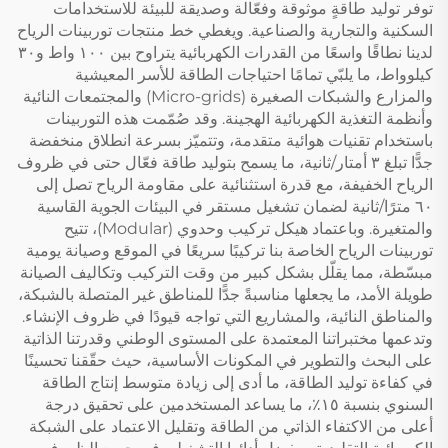
توفر توليد طاقةٍ موثوقة وفعّالة وصديقة للبيئة للاستخدامات
السكنية والتجارية والصناعية. ويغطي خط منتجات توربينات الرياح
لدينا نطاقًا واسعًا من القدرات الكهربائية يتراوح بين ١٠٠ واط و٣٠
كيلوواط، ما يلبّي تمامًا احتياجات الطاقة للأسر المعيشية
والمزارع والشبكات الصغيرة (Micro-grids) والمجتمعات النائية
وأنظمة التغذية الكهربائية الهجينة. وقد صُمّمت هذه التوربينات
باستخدام تقنيات هوائية متقدمة، وتتميّز بسرعة انطلاق منخفضة
جدًّا تبلغ ٣ أمتار/ثانية، ما يسمح بتوليد طاقة فعّال حتى في ظروف
الرياح الخفيفة، مع قدرة استثنائية على مقاومة الرياح تصل إلى
٦٠ مترًا/ثانية لضمان تشغيل مستقر في البيئات الجوية القاسية
والمتغيرة. وباعتماد هيكل تركيب وحدوي (Modular)، تتيح
توربينات الرياح الخاصة بنا تركيبًا سريعًا في الموقع وصيانة يومية
مبسّطة، مما يقلّل بشكل كبير من وقت التركيب وتكاليف الصيانة
طويلة الأمد، ما يجعلها مناسبةً جدًّا للمناطق غير المتصلة بالشبكة،
والمناطق النائية، والمشاريع التي تواجه قيودًا في ظروف الإنشاء.
وتدعمها مختبراتنا المعتمدة على المستوى الوطني وقدرتنا الذاتية
على البحث والتطوير في المكونات الأساسية، حيث حقّقنا تحسينًا
في كفاءة توليد الطاقة، ما أدى إلى زيادة متوسط إنتاج الطاقة
السنوي بنسبة ١٥٪، ما يساعد المستخدمين على تحقيق درجة
أعلى من الاكتفاء الذاتي من الطاقة وتقليل الاعتماد على الشبكة