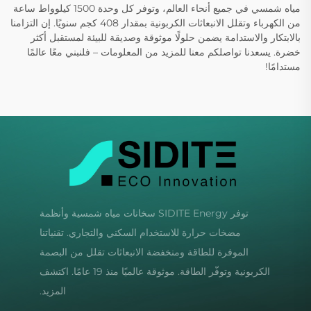
مياه شمسي في جميع أنحاء العالم، وتوفر كل وحدة 1500 كيلوواط ساعة
من الكهرباء وتقلل الانبعاثات الكربونية بمقدار 408 كجم سنويًا. إن التزامنا
بالابتكار والاستدامة يضمن حلولًا موثوقة وصديقة للبيئة لمستقبل أكثر
خضرة. يسعدنا تواصلكم معنا للمزيد من المعلومات – فلنبني معًا عالمًا
مستدامًا!
توفر SIDITE Energy سخانات مياه شمسية وأنظمة
مضخات حرارة للاستخدام السكني والتجاري. تقنياتنا
الموفرة للطاقة ومنخفضة الانبعاثات تقلل من البصمة
الكربونية وتوفّر الطاقة. موثوقة عالميًا منذ 19 عامًا. اكتشف
المزيد.