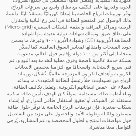
الكهربائية التقليدية. وبفضل أدائها التشغيلي في جميع الظروف
الجوية وقدرتها على التكيّف مع نطاق واسع من سرعات الرياح،
توفّر توربينات الرياح الخاصة بنا إمدادًا كهربائيًّا مستقلًّا ثابتًا، داعمةً
بذلك الوصول غير المنقطع للطاقة في المزارع النائية والمنازل
الريفية ومراكز المراقبة وأنظمة الشبكات الصغيرة (Micro-grid)
على نطاق ضيق. ونمتلك شهادات دولية عديدة منها شهادة
المطابقة الأوروبية (CE) وشهادة الأيزو ٩٠٠١ وغيرها، ما يضمن
جودة المنتجات وامتثالها لمعايير السوق العالمية. كما تُصدَّر
منتجاتنا إلى أكثر من ١٠٠ دولة وإقليم حول العالم، مدعومة
بشبكة خدمة عالمية ناضجة وفرق محلية للخدمة بعد البيع ودعم
فني سريع الاستجابة. وانسجامًا مع التزامنا بتخفيض الانبعاثات
الكربونية وأهداف الكربون المزدوجة عالميًّا، تُشكّل توربينات
الرياح من «سيدايت» حلاً رئيسيًّا للطاقة المتجددة، ما يساعد
العملاء على خفض انبعاثاتهم الكربونية، وتقليل تكاليف الطاقة،
وبناء أنظمة طاقة مستدامة. سواءً كان الهدف تأمين طاقة سكنية
مستقلة عن الشبكة، أو تحقيق استقلال طاقي للمزارع، أو إنشاء
شبكات صغيرة، فإن توربينات الرياح الخاصة بنا توفّر حلول طاقة
مستقرة وفعّالة وطويلة الأمد. وللحصول على مزيد من التفاصيل
حول مواصفات المنتج والحلول المخصصة ودعم المشاريع، يُرجى
التواصل معنا مباشرةً.