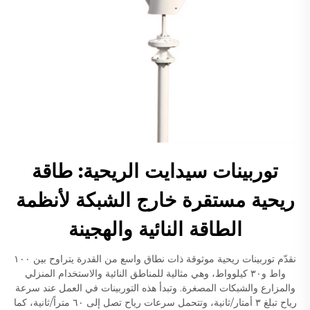
توربينات سيدايت الريحية: طاقة
ريحية مستقرة خارج الشبكة لأنظمة
الطاقة النائية والهجينة
نقدّم توربينات ريحية موثوقة ذات نطاق واسع من القدرة يتراوح بين ١٠٠
واط و٣٠ كيلوواط، وهي مثالية للمناطق النائية والاستخدام المنزلي
والمزارع والشبكات المصغرة. وتبدأ هذه التوربينات في العمل عند سرعة
رياح تبلغ ٣ أمتار/ثانية، وتتحمل سرعات رياح تصل إلى ٦٠ متراً/ثانية، كما