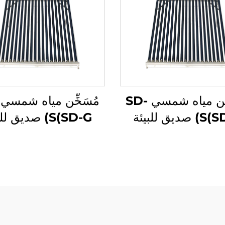
مُسَخِّن مياه شمسي SD-
S(SD-G) صديق للبيئة
S(SD-G) صديق ل
دي ضغط عالي بولي
اقتصادي ضغط عالي 
يثين غير مضغوط
يوريثين غير مضغ
لفنادق المستقلة
للفنادق المستقلة