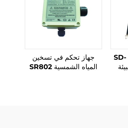
مُسَخِّن مياه شمسي SD-
جهاز تحكم في تسخين
لبيئة
المياه الشمسية SR802
بولي
عالي القدرة 4000W
وط
غلاف ABS ثقيل الوزن
180-264V تيار متردد
50/60Hz مقاوم للماء
IP43 UL94 V-0