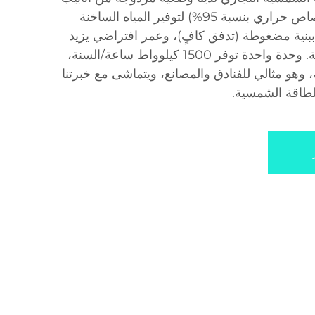
فراغية/لوحات مسطحة (امتصاص حراري بنسبة 95%) لتوفير المياه الساخنة
ببنية مضغوطة (تدفق كافٍ)، وعمر افتراضي يزيد
عن 20 عامًا، وانبعاثات صفرية. وحدة واحدة توفر 1500 كيلوواط ساعة/السنة،
ة، وهو مثالي للفنادق والمصانع، ويتماشى مع خبرتنا