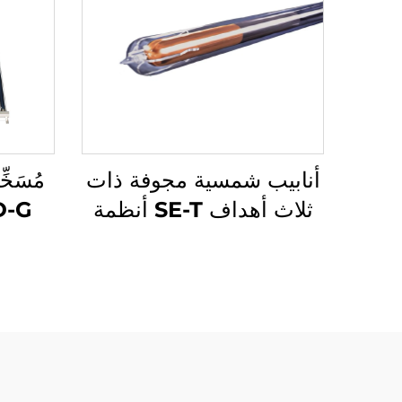
أنابيب شمسية مجوفة ذات
ثلاث أهداف SE-T أنظمة
حرارية شمسية عالية
اقتصا
الكفاءة لتسخين المياه
يور
تحتوي على تقنية من جامعة
ل
تشينغهوا