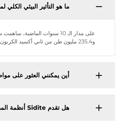
ما هو التأثير البيئي الكلي لمنتجات Sidite على المس
و235.4 مليون طن من ثاني أكسيد الكربون.
أين يمكنني العثور على مو
هل تقدم Sidite أنظمة المضخات الحرارية بالإضافة إلى سخانات المياه الشمسية؟