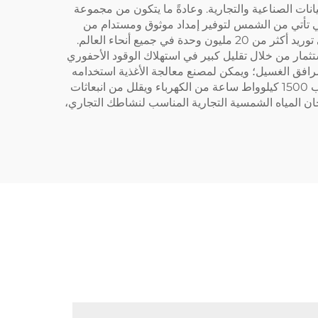
نات الصناعية والتجارية. وعادةً ما يتكون من مجموعة
تي تأتي من الشمس لتوفير إمداد موثوق ومستدام من
المياه الساخنة. تُعد شركة سيدتي رائدة عالميًا في هذا المجال بالذات، حيث تمتلك خبرة متخصصة تمتد لـ 19 عامًا، وسجلًا ثابتًا في توريد أكثر من 20 مليون وحدة في جميع أنحاء العالم.
ستثمار من خلال تقليل كبير في استهلاك الوقود الأحفوري
ومرافق الغسيل؛ ويمكن لمصنع معالجة الأغذية استخدامه
في عمليات التنظيف والتعقيم؛ ويمكن لمجمع رياضي ضمان توفر دش ساخن للاعبين. ويوفر كل نظام من أنظمة سيدتي ما يقارب 1500 كيلوواط ساعة من الكهرباء ويقلل من انبعاثات
نظام سخان المياه الشمسية التجارية المناسب لنشاطك التجاري،