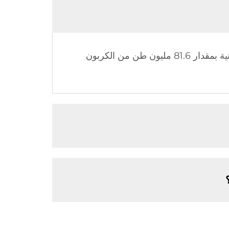
على مدار الـ 10 سنوات الماضية، ساهمت سخانات المياه الشمسية من Sidite في تقليل الانبعاثات الكربونية بمقدار 81.6 مليون طن من الكربون