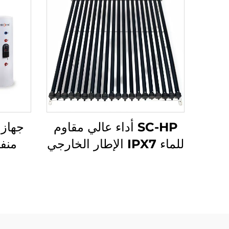
SC-HP أداء عالي مقاوم
جهاز
للماء IPX7 الإطار الخارجي
من الألمنيوم جهاز تسخين
الذكي
مياه شمسي أنابيب مجوفة
تحت ا
جامع شمسي صوف
خزان
الصخرة للخارج والفنادق