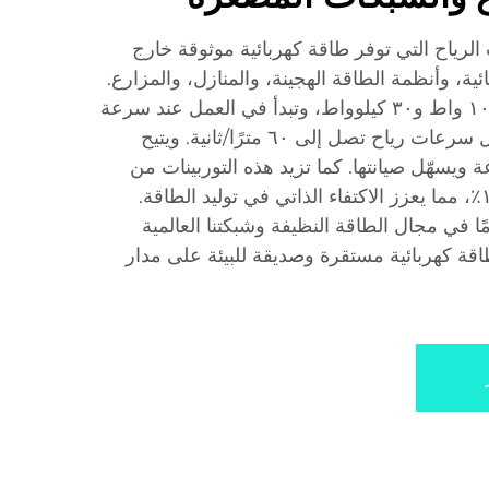
الرياح التي توفر طاقة كهربائية موثوقة خارج
ائية، وأنظمة الطاقة الهجينة، والمنازل، والمزارع.
وتتراوح طاقات نماذجنا بين ١٠٠ واط و٣٠ كيلوواط، وتبدأ في العمل عند سرعة
رياح تبلغ ٣ أمتار/ثانية، وتتحمل سرعات رياح تصل إلى ٦٠ مترًا/ثانية. ويتيح
ة ويسهّل صيانتها. كما تزيد هذه التوربينات من
إنتاج الطاقة السنوي بنسبة ١٥٪، مما يعزز الاكتفاء الذاتي في توليد الطاقة.
ها خبرتنا الممتدة ٢٥ عامًا في مجال الطاقة النظيفة وشبكتنا العالمية
طاقة كهربائية مستقرة وصديقة للبيئة على مدار