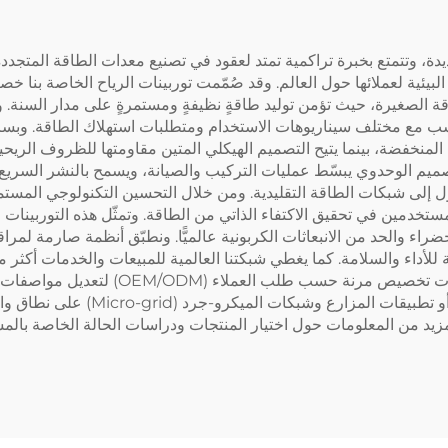
، وتتمتع بخبرة تراكمية تمتد لعقود في تصنيع معدات الطاقة المتجددة، ت
بيئية لعملائها حول العالم. وقد صُمّمت توربينات الرياح الخاصة بنا خصيص
 الصغيرة، حيث تؤمن توليد طاقةٍ نظيفةٍ ومستمرةٍ على مدار السنة. 
ميم الوحدوي يبسّط عمليات التركيب والصيانة، ويسمح بالنشر السريع ل
ستخدمين في تحقيق الاكتفاء الذاتي من الطاقة. وتمثّل هذه التوربينات ج
ضراء والحد من الانبعاثات الكربونية عالميًّا. ونطبّق أنظمة صارمة لمر
التركيب، والخدمات ما بعد البيع لعملائنا. 
فسواءً كان الأمر يتعلق بتزويد المنا
زيد من المعلومات حول اختيار المنتجات ودراسات الحالة الخاصة بالم