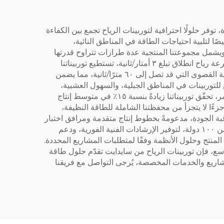
وفر حلولًا احترافية لتوربينات الرياح تجمع بين الكفاءة
ًا لتلبية احتياجات الطاقة في المناطق النائية،
ويشمل مجموعتنا المنتجية عدة طرازات تتراوح قدرتها
من ١٠٠ واط إلى ٣٠ كيلوواط، ما يوفّر خيارات مرنة تتناسب مع مختلف سيناريوهات الاستخدام ومتطلبات استهلاك الطاقة. وبسرعة رياح انطلاق تبلغ ٣ أمتار/ثانية، تستطيع توربيناتنا
التقاط طاقة الرياح بكفاءة عالية حتى عند سرعات الرياح المنخفضة، بينما يتيح التصميم الهيكلي المتين مقاومتها للظروف الريحية القصوى التي قد تصل إلى ٦٠ مترًا/ثانية، مما يضمن
لتوربينات في المناطق الجبلية، والسهول العشبية،
والجزر، وغيرها من المواقع النائية التي يصعب فيها الوصول إلى شبكات الطاقة التقليدية. ومن خلال التحسين التكنولوجي المستمر، تحقّق توربيناتنا زيادةً بنسبة ١٥٪ في متوسط إنتاج
زءًا لا يتجزأ من محفظتنا الشاملة للطاقة النظيفة،
اقبة الجودة، مدعومةً بخطوط إنتاج متقدمة ومرافق اختبار
وطنية المستوى، لضمان مطابقة كل منتج للمعايير الدولية للأداء والسلامة. كما يغطي شبكتنا العالمية للمبيعات والخدمات أكثر من ١٠٠ دولة، لتوفير الإرشادات الفنية الفورية، ودعم
ونوفر أيضًا خدمات تخصيص مرنة حسب طلب العملاء (OEM/ODM) لتعديل مواصفات المنتج وحلول الأنظمة وفقًا لمتطلبات المشاريع المحددة.
زل بالطاقة المستقلة أو تطبيقات المزارع وشبكات الميكرو-جرد (Micro-grid) على نطاق واسع، فإن توربينات الرياح من سايدايت تقدّم حلول طاقة
شاريع والخدمات المخصصة، يُرجى التواصل مع فريقنا