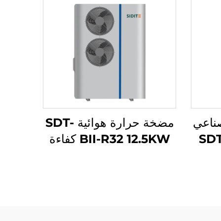
صناعي
مضخة حرارة هوائية SDT-
 عالي الأداء SDT-
BII-R32 12.5KW كفاءة
GK بسعة 8.4-215KW
عالية مع ضاغط عاكس
R لضواغط
Mitsubishi صديق للبيئة
مبرد R32 هادئ