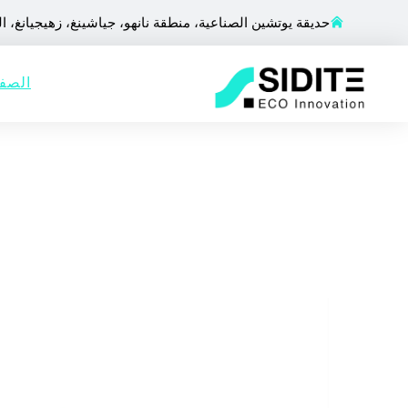
حديقة يوتشين الصناعية، منطقة نانهو، جياشينغ، زهيجيانغ، ا
الصفح