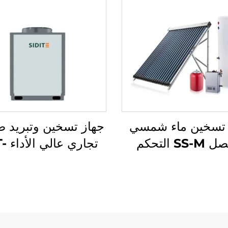
 تسخين ماء شمسي
جهاز تسخين وتبريد 
منفصل SS-M التحكم
تجاري
 المبادلات النحاسية
لضغط غير المباشر
ومبرد 410A
 ماء خارجي مستقل
تسخين المياه