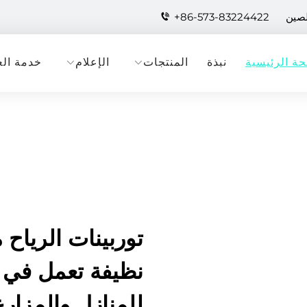
لصين
+86-573-83224422
ة الرئيسية
نبذة
المنتجات
الإعلام
خدمة الع
توربينات الرياح
نظيفة تعمل في ج
للمنازل والمزار