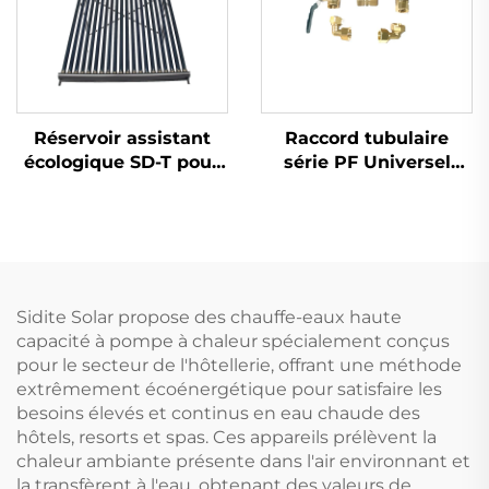
Extérieur
Réservoir assistant
Raccord tubulaire
écologique SD-T pour
série PF Universel
chauffe-eau solaire,
connecteur de tube
55mm Haute pression
pour boîtes de
en polyuréthane,
collecteurs SFB/SFC
intérieur en SUS304-
Installation sans
2B, pour usage
tourner Collecteurs
extérieur dans les
solaires
Sidite Solar propose des chauffe-eaux haute
hôtels
capacité à pompe à chaleur spécialement conçus
pour le secteur de l'hôtellerie, offrant une méthode
extrêmement écoénergétique pour satisfaire les
besoins élevés et continus en eau chaude des
hôtels, resorts et spas. Ces appareils prélèvent la
chaleur ambiante présente dans l'air environnant et
la transfèrent à l'eau, obtenant des valeurs de