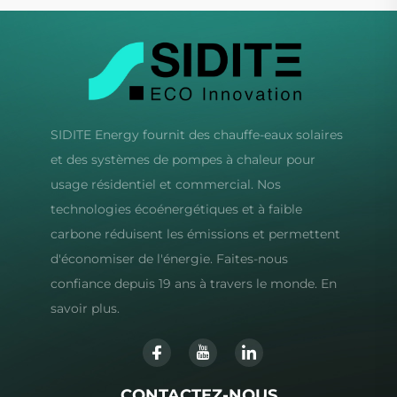
SIDITE Energy fournit des chauffe-eaux solaires
et des systèmes de pompes à chaleur pour
usage résidentiel et commercial. Nos
technologies écoénergétiques et à faible
carbone réduisent les émissions et permettent
d'économiser de l'énergie. Faites-nous
confiance depuis 19 ans à travers le monde. En
savoir plus.
CONTACTEZ-NOUS