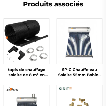
Produits associés
tapis de chauffage
SP-C Chauffe-eau
solaire de 8 m² en
Solaire 55mm Bobine
caoutchouc pour
en Cuivre à Échangeur
absorber l'énergie
de Chaleur Haute
solaire pour chauffe-
Pression Installation
eau
Facile Chauffe-eau
Plat Libre-Service