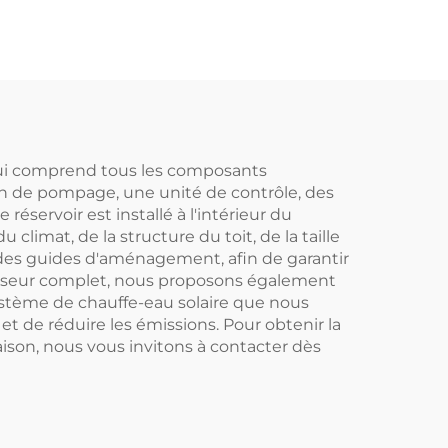
nne
Inverseur DC
tème
Complet Marque
rgie
japonaise avec
Logo
technologie Inverter
+ EVI Pompe à
chaleur
, qui comprend tous les composants
ion de pompage, une unité de contrôle, des
réservoir est installé à l'intérieur du
imat, de la structure du toit, de la taille
e des guides d'aménagement, afin de garantir
isseur complet, nous proposons également
système de chauffe-eau solaire que nous
t de réduire les émissions. Pour obtenir la
ison, nous vous invitons à contacter dès