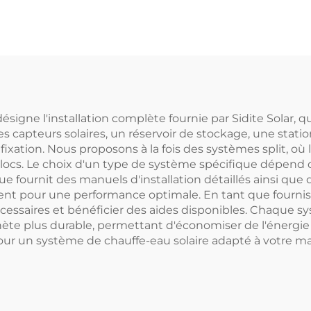
Turbine Éolie
-responsable, en
100W-50kW Sys
age d'aluminium,
Autonome d'Éne
c support pour
Éolienne avec 
uffe-eau solaire
désigne l'installation complète fournie par Sidite Solar
es capteurs solaires, un réservoir de stockage, une stat
ixation. Nous proposons à la fois des systèmes split, où le 
. Le choix d'un type de système spécifique dépend du cl
e fournit des manuels d'installation détaillés ainsi qu
ment pour une performance optimale. En tant que fourn
nécessaires et bénéficier des aides disponibles. Chaque 
te plus durable, permettant d'économiser de l'énergie e
pour un système de chauffe-eau solaire adapté à votre ma