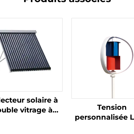
lecteur solaire à
Tension
uble vitrage à
personnalisée 
e efficacité SC-U
OEM Axe Horizo
ec tube à vide,