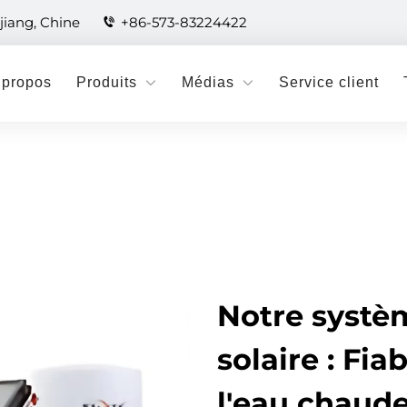
jiang, Chine
+86-573-83224422
 propos
Produits
Médias
Service client
Notre systè
solaire : Fia
l'eau chaud