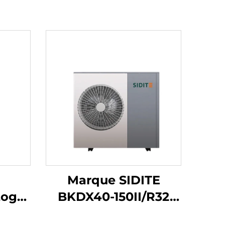
Marque SIDITE
Logo
BKDX40-150II/R32
ntal
Nouveau R32