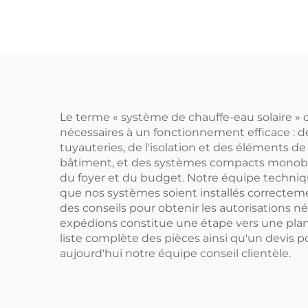
collecteur de
éco
chauffe-eau solaire
alli
ave
cha
Le terme « système de chauffe-eau solaire » 
nécessaires à un fonctionnement efficace : d
tuyauteries, de l'isolation et des éléments de f
bâtiment, et des systèmes compacts monoblocs
du foyer et du budget. Notre équipe techniqu
que nos systèmes soient installés correcte
des conseils pour obtenir les autorisations 
expédions constitue une étape vers une planè
liste complète des pièces ainsi qu'un devis 
aujourd'hui notre équipe conseil clientèle.