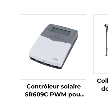
Col
Contrôleur solaire
do
SR609C PWM pour
haut
application de
av