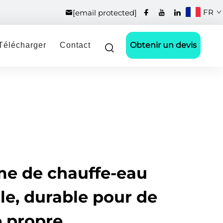
FR
[email protected]
Obtenir un devis
Télécharger
Contact
me de chauffe-eau
ble, durable pour de
e propre