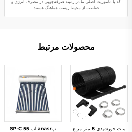
که با مأموریت اصلی ما در زمینه صرفه‌جویی در مصرف انرژی و
حفاظت از محیط زیست هماهنگ هستند.
محصولات مرتبط
مات خورشیدی 8 متر مربع
پanasr آب SP-C 55