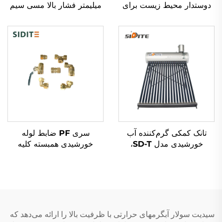
دوستدار محیط زیست برای
میلیمتر فشار بالا مسی سیم
جذب انرژی خورشیدی با ماده
گرم‌کننده آسان نصب
رubber بیرونی برای
پلاستیکی گرم‌کننده آب
گرمایش آب
بیرونی مستقل
تانک کمکی گرم‌کننده آب
سری PF ضابط لوله
خورشیدی مدل SD-T،
خورشیدی همبسته کلیه
ضخامت 55 میلی‌متر، فشار
اتصالات لوله برای جعبه‌های
بالا، پلی‌یورتان
منیفلد SFB/SFC نصب بدون
ترموایزولاسیونی، داخل تانک
چرخش جمعیت‌های
SUS304-2B، مناسب برای
خورشیدی
استفاده در بیرون‌المنزل و
هتل‌ها
سیدیت سولار آبگرمهای حرارتی با ظرفیت بالا را ارائه می‌دهد که