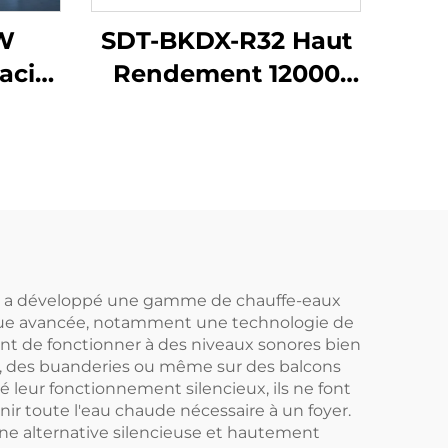
W
SDT-BKDX-R32 Haut
acité
Rendement 12000
aleur
BTU Pompe à
eur
Chaleur Écologique
Source d'Air pour
en
Bureau Domicile
ature
Espaces
'à
Commerciaux
ur
Silencieuse
lar a développé une gamme de chauffe-eaux
ique avancée, notamment une technologie de
tant de fonctionner à des niveaux sonores bien
ges, des buanderies ou même sur des balcons
leur fonctionnement silencieux, ils ne font
ir toute l'eau chaude nécessaire à un foyer.
une alternative silencieuse et hautement