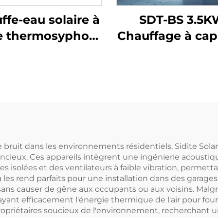
ffe-eau solaire à
SDT-BS 3.5K
e thermosyphon
Chauffage à cap
360 litres haute
fixe Pompe à ch
ssion Exporté au
Microordinat
ique, au Brésil,
contrôlé
spagne, en Italie
Économique 
énergie Tempér
de l'eau jusqu
60°C/75°C po
bruit dans les environnements résidentiels, Sidite So
cieux. Ces appareils intègrent une ingénierie acoust
s isolées et des ventilateurs à faible vibration, permet
a les rend parfaits pour une installation dans des gara
ns causer de gêne aux occupants ou aux voisins. Malgré 
ant efficacement l'énergie thermique de l'air pour fourn
 propriétaires soucieux de l'environnement, recherchant 