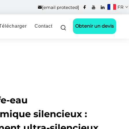
FR
[email protected]
Obtenir un devis
Télécharger
Contact
fe-eau
ique silencieux :
ent ultra-silencieux