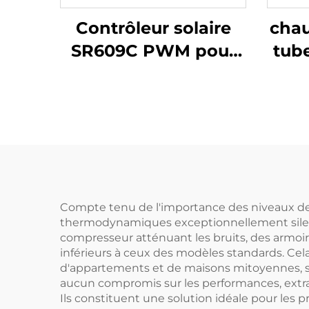
Contrôleur solaire
chau
SR609C PWM pour
tub
application de
de 
collecteur de
pre
chauffe-eau solaire
Mex
en E
Compte tenu de l'importance des niveaux de 
thermodynamiques exceptionnellement silen
compresseur atténuant les bruits, des armoire
inférieurs à ceux des modèles standards. Cel
d'appartements et de maisons mitoyennes, sa
aucun compromis sur les performances, extray
Ils constituent une solution idéale pour les