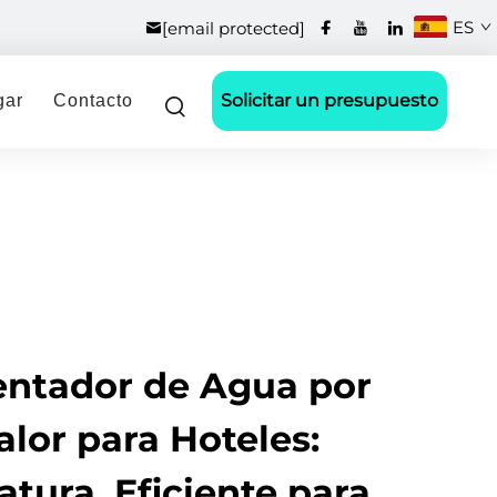
ES
[email protected]
Solicitar un presupuesto
gar
Contacto
entador de Agua por
lor para Hoteles:
tura, Eficiente para