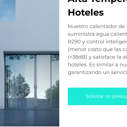
Hoteles
Nuestro calentador de 
suministra agua calient
R290 y control intelige
(menor costo que las ca
(<38dB) y satisface la
hoteles. Es similar a n
garantizando un servic
Solicitar un pres