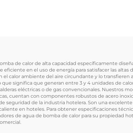
ina de Cobre de
Calentador de 
Alta Presión
Solar de 55 mm 
ercambiador de
Presión Poliure
Calor Fácil
Tanque Inter
alación Plana al
SUS304-2B para
 Libre Calentador
Exterior en Hot
e Agua Libre
bomba de calor de alta capacidad específicamente diseñad
ciente en el uso de energía para satisfacer las altas
n el calor ambiente del aire circundante y lo transfieren 
o que significa que generan entre 3 y 4 unidades de cal
calderas eléctricas o de gas convencionales. Nuestros m
cnicas, cuentan con componentes robustos de acero inoxi
 seguridad de la industria hotelera. Son una excelente 
 caliente en hoteles. Para obtener especificaciones téc
dores de agua de bomba de calor para su propiedad hote
omercial.