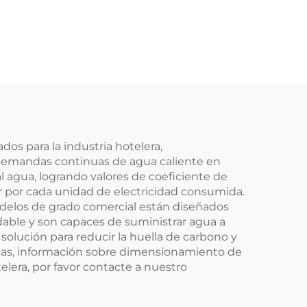
Agua
Universal de Tubo
Alta
para Cajas de
tano
Colectores SFB/SFC
no
Instalación Sin Giro
 Uso
Colectores Solares
eles
os para la industria hotelera,
 demandas continuas de agua caliente en
al agua, logrando valores de coeficiente de
or por cada unidad de electricidad consumida.
odelos de grado comercial están diseñados
dable y son capaces de suministrar agua a
solución para reducir la huella de carbono y
nicas, información sobre dimensionamiento de
lera, por favor contacte a nuestro