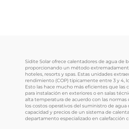
Ecológica Exterior
Bob
Material de Goma
para Absorber
Int
Energía Solar
Calentador de Agua
Inst
Aire
d
Sidite Solar ofrece calentadores de agua de 
proporcionando un método extremadamente efi
hoteles, resorts y spas. Estas unidades extrae
rendimiento (COP) típicamente entre 3 y 4, l
Esto las hace mucho más eficientes que las 
para instalación en exteriores o en salas té
alta temperatura de acuerdo con las normas de
los costos operativos del suministro de agua
capacidad y precios de un sistema de calenta
departamento especializado en calefacción c