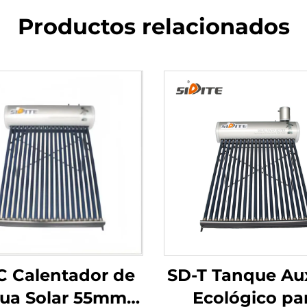
Productos relacionados
C Calentador de
SD-T Tanque Aux
ua Solar 55mm
Ecológico pa