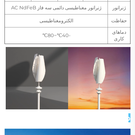
ژنراتور
ژنراتور مغناطیسی دائمی سه فاز AC NdFeB
حفاظت
الکترومغناطیسی
دماهای
-40℃~80℃
کاری
درباره ما 