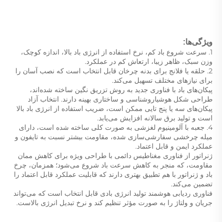
ویژگی‌ها: 
1. سرعت شروع باد کم، نرخ استفاده از انرژی باد بالا، اندازه کوچک، 
وزن سبک، ظاهر زیبا، ارتعاش کم در عملکرد. 
2. حلقه یا فلانج برای بدنه چرخان قابل انتخاب است که نصب آسان را 
برای نیازهای مختلف تسهیل می‌کند. 
پیکان‌های باد با فناوری جدید به روش تزریق نگین ساخته شده‌اند، 
طراحی شکل هوشیاروشناسی و ساختاری بهینه دارند. انتخاب آزاد 
پیکان‌های سه یا پنج تایی ممکن است، ضریب استفاده از انرژی باد بالا 
است و تولید برق سالانه افزایش می‌یابد. 
4. جعبه با آلومینیوم لغزشی به صورت کلی ساخته شده است، دارای 
میله چرخشی سفارشی‌سازی شده، مقاومت بیشتر نسبت به تایفون و 
عملکرد ایمن و قابل اعتماد. 
ژنراتور از فناوری مغناطیس دائمی با طراحی ویژه برای کاهش ممان 
مقاومت، که منجر به کاهش سرعت باد شروع می‌شود؛ همزمان، چرخ 
باد و ژنراتور با هم تطبیق بهتری دارند که قابلیت عملکرد قابل اعتماد را 
تضمین می‌کند. 
فناوری ردیابی هوشمند تولید انرژی بادی قابل انتخاب است که می‌تواند 
جریان و ولتاژ را به صورت مؤثر تنظیم کند و نرخ تبدیل انرژی بالاست. 