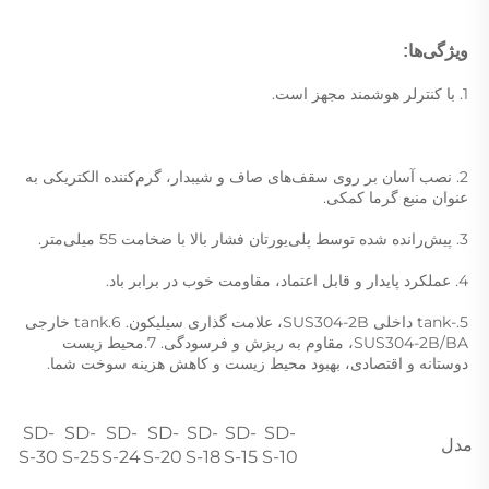
ویژگی‌ها: 
1. با کنترلر هوشمند مجهز است. 
2. نصب آسان بر روی سقف‌های صاف و شیبدار، گرم‌کننده الکتریکی به 
عنوان منبع گرما کمکی. 
3. پیش‌رانده شده توسط پلی‌یورتان فشار بالا با ضخامت 55 میلی‌متر. 
4. عملکرد پایدار و قابل اعتماد، مقاومت خوب در برابر باد. 
5.-tank داخلی SUS304-2B، علامت گذاری سیلیکون. 6.tank خارجی 
SUS304-2B/BA، مقاوم به ریزش و فرسودگی. 7.محیط زیست 
دوستانه و اقتصادی، بهبود محیط زیست و کاهش هزینه سوخت شما. 
SD-
SD-
SD-
SD-
SD-
SD-
SD-
مدل
S-30
S-25
S-24
S-20
S-18
S-15
S-10