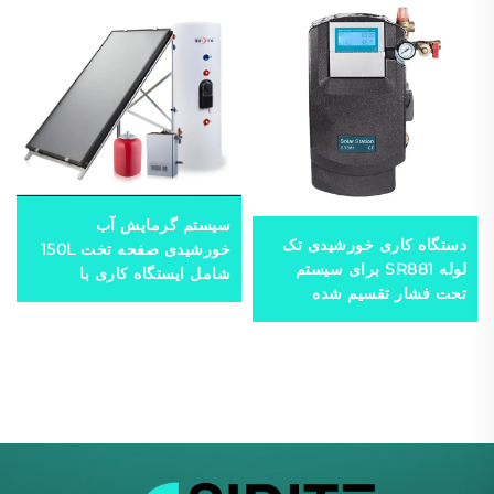
سیستم گرمایش آب
دستگاه کاری خورشیدی تک
خورشیدی صفحه تخت 150L
لوله SR881 برای سیستم
شامل ایستگاه کاری با
تحت فشار تقسیم شده
جمعیت خورشیدی کارآمد