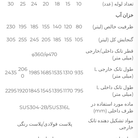
تعداد لوله (عدد)
10
15
18
20
24
25
30
خزان آب
ظرفیت خالص (لیتر)
80
120
140
155
185
195
230
گنجایش کل (لیتر)
105
155
185
205
245
255
305
قطر تانک داخلی/خارجی
φ360/φ470
(میلی متر)
طول تانک خارجی L
206
2435
1985
1685
1535
1310
935
(میلی متر)
0
طول تانک داخلی L
2295
1920
1845
1545
1395
1170
795
(میلی متر)
ماده مورد استفاده در
SUS304-2B/SUS316L
ظرف داخلی (mm)
مواد تشکیل دهنده تانک
پلاست فولادی/پلاست رنگی
خارجی