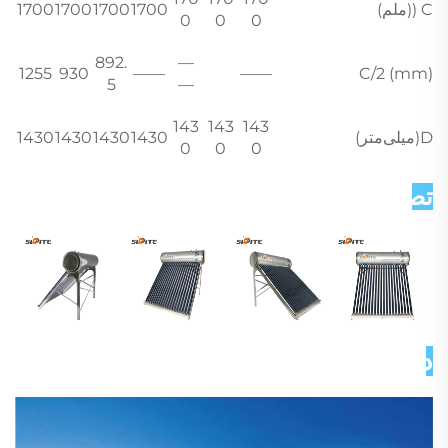
C ((ملم)
1700
1700
1700
1700
0
0
0
892.
—
1255
930
——
——
C/2 (mm)
5
—
143
143
143
D(میلی‌متر)
1430
1430
1430
1430
0
0
0
تصاویر دقیق   
درباره ما 