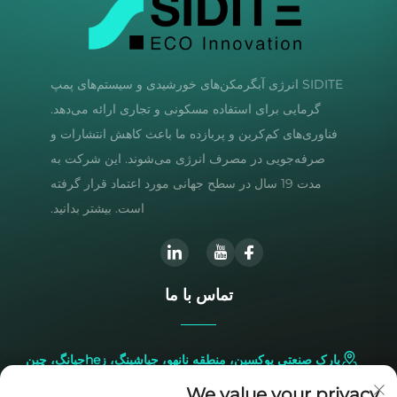
SIDITE انرژی آبگرمکن‌های خورشیدی و سیستم‌های پمپ
گرمایی برای استفاده مسکونی و تجاری ارائه می‌دهد.
فناوری‌های کم‌کربن و پربازده ما باعث کاهش انتشارات و
صرفه‌جویی در مصرف انرژی می‌شوند. این شرکت به
مدت 19 سال در سطح جهانی مورد اعتماد قرار گرفته
است. بیشتر بدانید.
تماس با ما
پارک صنعتی یوکسین، منطقه نانهو، جیاشینگ، زheجیانگ، چین
We value your privacy