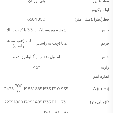
مواد عایق
پلی اورتان
لوله وکیوم
قطر/طول(میلی متر)
φ58/1800
جنس
شیشه بوروسیلیکات 3.3 با کیفیت بالا
3 پا (چپ-میانه-
فریم
2 پا (چپ به راست)
راست)
جنس
استیل ضدآب و گالوانایز شده
زاویه
45°
اندازه آیتم
206
2435
1985
1685
1535
1310
935
A ((mm)
0
B(میلی‌متر)
730
1110
1335
1485
1785
1860
2235
170
170
170