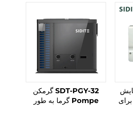
ایش
SDT-PGY-32 گرمکن
می مدل SR500 برای
Pompe گرما به طور
شار
کامل وارده ظرفیت 28-
ودکار
32KW رفریژران WiFi
دن
R32 انرژی افیکیانت