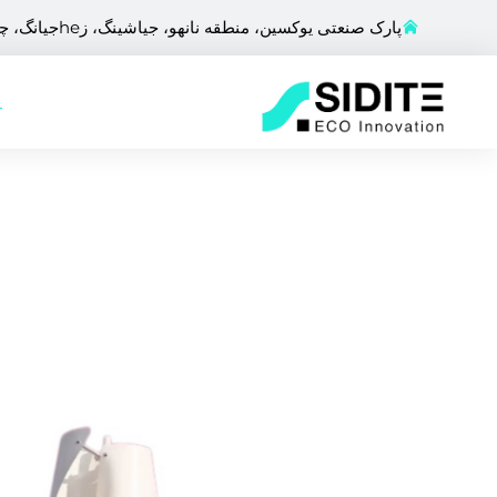
پارک صنعتی یوکسین، منطقه نانهو، جیاشینگ، زheجیانگ، چین
ص