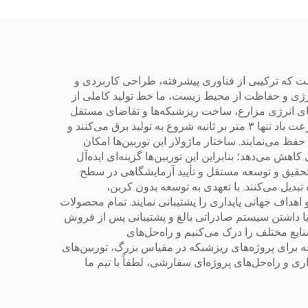
فناوری DC Inverter
گرمکن
است که ترکیبی از فناوری پیشرفته، طراحی کاربردی و
می‌دهند. با ۲۵ سال تجربه در زمینه صرفه‌جویی در انرژی و حفاظت از محیط زیست، ما خط تولید کاملی از
أمین برق خانگی، سیستم‌های انرژی مزارع، ساخت ریزشبکه‌ها و تقاضای مستقل
برای برق در مناطق دورافتاده را برآورده می‌سازد. توربین‌های بادی ما برای انطباق عالی با شرایط بادی طراحی شده‌اند و از سرعت باد تنها ۳ متر بر ثانیه شروع به تولید برق می‌کنند و
نوع حفظ می‌نمایند. ساختار ماژولار این توربین‌ها امکان
ش می‌دهد؛ بنابراین این توربین‌ها گزینه‌ای ایده‌آل
از تحقیق و توسعه مستقل و تأیید آزمایشگاهی در سطح
بل‌استفاده تبدیل می‌کنند. با تعهدی به توسعه بدون کربن،
اهداف جهانی پایداری را پشتیبانی نمایند. تمام محصولات
 با داشتن سیستم صادراتی بالغ و پشتیبانی پس از فروش
ایع مختلف را درک می‌کنیم و راه‌حل‌های
ه برای پروژه‌های ریزشبکه در مقیاس بزرگ، توربین‌های
ی و راه‌حل‌های پروژه‌ای سفارشی، لطفاً با تیم ما