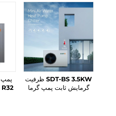
SDT-BS 3.5KW ظرفیت
گرمایش ثابت پمپ گرما
گرمایش آب 60°C/75°C
U
کنترل میکروکامپیوتر انرژی
محیط 
کارآمد دمای آب
در خا