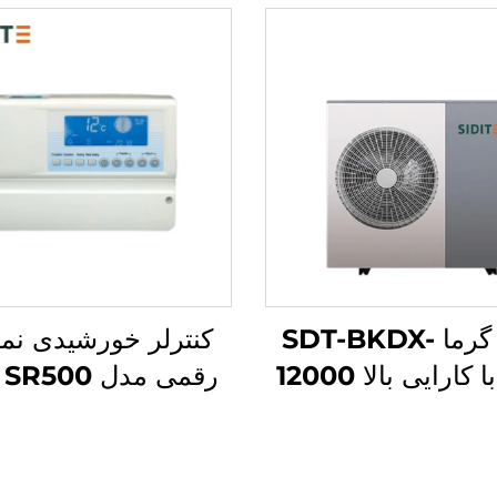
پمپ گرما SDT-BKDX-
کنترلر خورشیدی نم
R32 با کارایی بالا 12000
رق
BT منبع هوای سازگار با
سیستم‌های بدون ف
زیست برای استفاده
بارگذاری آب دستی/خ
نه، دفتر و فضاهای
زمان‌بندی گرم ش