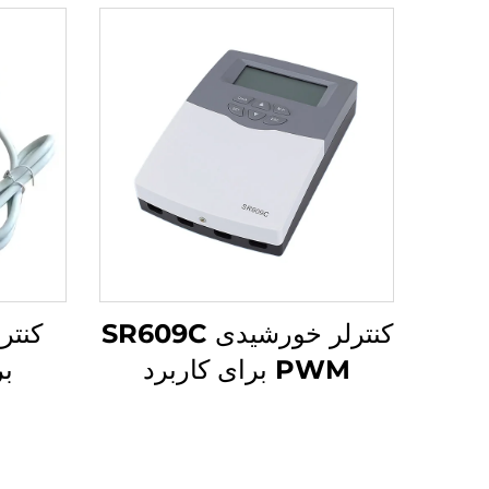
کنترلر خورشیدی SR609C
PWM برای کاربرد
ب
جمع‌کننده گرم‌آب
خور
خورشیدی