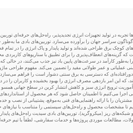
Pompe گرما گرمکن آب
جربه در تولید تجهیزات انرژی تجدیدپذیر، راه‌حل‌های حرفه‌ای توربین‌های 
اگون سراسر جهان را برآورده می‌سازد. توربین‌های بادی ما به‌طور 
ی کوچک برق طراحی شده‌اند و تولید پایدار و پاک انرژی را در تما
ا قدرتی از ۱۰۰ وات تا ۳۰ کیلووات است که گزینه‌های انعطاف‌پذیری را برای تطبیق با سنار
ی ما انرژی باد را به‌طور کارآمد در سرعت‌های پایین باد نیز جذب می‌کنند، در
فراهم می‌سازد و ایمنی عملیاتی و عمر طولانی مفید را تضمین می‌کند. مفهوم طر
ورافتاده‌ای که دسترسی به برق سنتی دشوار است را فراهم می‌سازد. 
نرژی را ۱۵ درصد افزایش می‌دهند، که این امر بازدهی مصرف انرژی را بهبود بخشیده و کار
مأموریت ترویج انرژی سبز و کاهش انتشار کربن در سطح جهانی همسو هس
اجرا می‌کنیم تا اطمینان حاصل شود که هر محصول از استانداردهای ب
ز ۱۰۰ کشور فعالیت دارد و مشتریان را با ارائه راهنمایی‌های فنی به‌موقع، پشتیبان
ف‌پذیر OEM/ODM را ارائه می‌دهیم تا مشخصات محصول و راه‌حل‌های سیستمی را متناسب 
ه‌های ریز (میکروگرید)، توربین‌های بادی سیدیت راه‌حل‌های پایدار، ک
ت، مطالعات موردی پروژه‌ها و خدمات سفارشی، لطفاً با تیم حرفه‌ای 