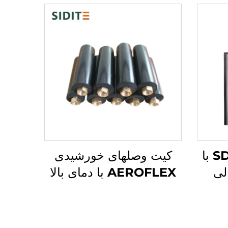
SDT-CBFII-R 10KW با
کیت وصلهای خورشیدی
لی
AEROFLEX با دمای بالا
یشی
سیستم لوله‌کشی عایق
یست
EPDM برای کاربردهای
کرد آرام
حرارتی خورشیدی بدون