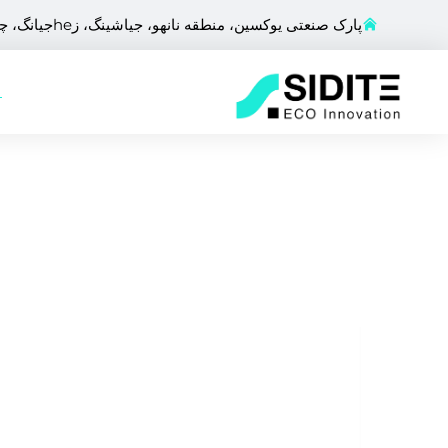
پارک صنعتی یوکسین، منطقه نانهو، جیاشینگ، زheجیانگ، چین
ص