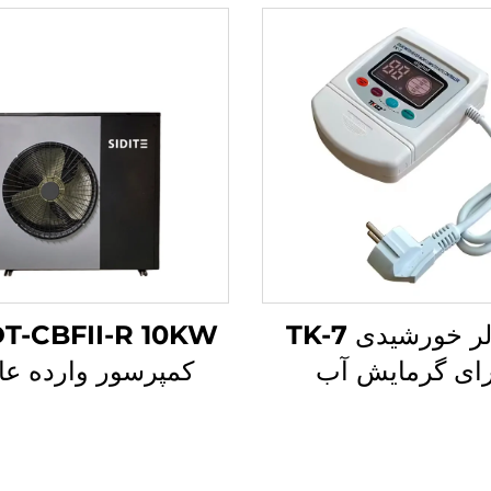
کنترلر خورشیدی TK-7
رای گرمایش آب
کمپرسور وارده عا
شیدی غیر فشاری
افیکیانسی میتسوب
دوست دلیر محیط ز
R32/R410a عمل