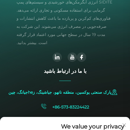
SIDITE انرژی آبگرمکن‌های خورشیدی و سیستم‌های پمپ
گرمایی برای استفاده مسکونی و تجاری ارائه می‌دهد.
فناوری‌های کم‌کربن و پربازده ما باعث کاهش انتشارات و
صرفه‌جویی در مصرف انرژی می‌شوند. این شرکت به
مدت 19 سال در سطح جهانی مورد اعتماد قرار گرفته
است. بیشتر بدانید.
با ما در ارتباط باشید
پارک صنعتی یوکسین، منطقه نانهو، جیاشینگ، زheجیانگ، چین
+86-573-83224422
[email protected]
We value your privacy