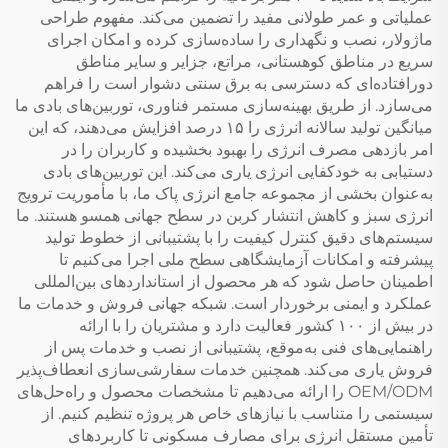
عملیاتی و عمر طولانی مفید را تضمین می‌کند. مفهوم طراحی
ماژولار، نصب و نگهداری را ساده‌سازی کرده و امکان اجرای
سریع در مناطق کوهستانی، مراتع، جزایر و سایر مناطق
دورافتاده‌ای که دسترسی به برق سنتی دشوار است را فراهم
می‌سازد. از طریق بهینه‌سازی مستمر فناوری، توربین‌های بادی ما
میانگین تولید سالانه انرژی را ۱۵ درصد افزایش می‌دهند، که این
امر بازدهی مصرف انرژی را بهبود بخشیده و کاربران را در
دستیابی به خودکفایی انرژی یاری می‌کند. این توربین‌های بادی
به‌عنوان بخشی از مجموعه جامع انرژی پاک ما، با مأموریت ترویج
انرژی سبز و کاهش انتشار کربن در سطح جهانی همسو هستند. ما
سیستم‌های دقیق کنترل کیفیت را با پشتیبانی از خطوط تولید
پیشرفته و امکانات آزمایشگاهی سطح ملی اجرا می‌کنیم تا
اطمینان حاصل شود که هر محصول از استانداردهای بین‌المللی
عملکرد و ایمنی برخوردار است. شبکه جهانی فروش و خدمات ما
در بیش از ۱۰۰ کشور فعالیت دارد و مشتریان را با ارائه
راهنمایی‌های فنی به‌موقع، پشتیبانی از نصب و خدمات پس از
فروش یاری می‌کند. همچنین خدمات سفارشی‌سازی انعطاف‌پذیر
OEM/ODM را ارائه می‌دهیم تا مشخصات محصول و راه‌حل‌های
سیستمی را متناسب با نیازهای خاص هر پروژه تنظیم کنیم. از
تأمین مستقل انرژی برای مصارف مسکونی تا کاربردهای