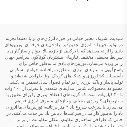
16.3 کیلووات، کمپرسور دابل
روتاری DC اینورتر با ماده
R32، صدای پایین، بدنه ABS،
پمپ گرمایی الکتریکی برای
استفاده خانگی
سیدیت، شریک معتبر جهانی در حوزه انرژی‌های نو با دهه‌ها تجربه
در تولید تجهیزات انرژی تجدیدپذیر، راه‌حل‌های حرفه‌ای توربین‌های
بادی را ارائه می‌دهد که با ترکیبی از بازده بالا، دوام و سازگاری با
شرایط محیطی مختلف، نیازهای مشتریان گوناگون سراسر جهان
را برآورده می‌سازد. توربین‌های بادی ما به‌طور خاص برای
پاسخ‌گویی به نیازهای انرژی مناطق دورافتاده، جوامع مسکونی،
تأسیسات کشاورزی و شبکه‌های کوچک برق طراحی شده‌اند و
تولید پایدار و پاک انرژی را در تمام فصول سال تضمین می‌کنند.
مجموعه محصولات شامل مدل‌های متعددی با قدرتی از ۱۰۰ وات
تا ۳۰ کیلووات است که گزینه‌های انعطاف‌پذیری را برای تطبیق با
سناریوهای کاربردی مختلف و نیازهای مصرف انرژی فراهم
می‌سازد. با سرعت شروع باد ۳ متر بر ثانیه، توربین‌های ما انرژی
باد را به‌طور کارآمد در سرعت‌های پایین باد نیز جذب می‌کنند، در
حالی که طراحی ساختاری مقاوم، امکان مقاومت در برابر
شرایط باد شدید تا ۶۰ متر بر ثانیه را فراهم می‌سازد و ایمنی