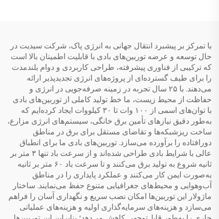
ضدقاب، لوله‌های شخل‌دار،
صرفه‌جویی در انرژی، نویز
هزینه کم آب
کم و بودن قاب فولاد سربار
شده برای ...
با تمرکز بر پیشبرد انتقال جهانی به انرژی پاک، شرکت سیدیت در
حال توسعه و عرضه توربین‌های بادی با قابلیت اطمینان بالا است
که ترکیبی از فناوری پیشرفته، طراحی کاربردی و دوام بلندمدت
را برای طیف گسترده‌ای از پروژه‌های انرژی تجدیدپذیر ارائه
می‌دهند. با ۲۵ سال تجربه در زمینه صرفه‌جویی در انرژی و
حفاظت از محیط زیست، ما خط تولید کاملی از توربین‌های بادی
با توان‌های اسمی از ۱۰۰ وات تا ۳۰ کیلووات ایجاد کرده‌ایم که
به‌طور دقیق نیازهای تأمین برق خانگی، سیستم‌های انرژی مزارع،
ساخت ریزشبکه‌ها و تقاضای مستقل برای برق در مناطق
دورافتاده را برآورده می‌سازد. توربین‌های بادی ما برای انطباق
عالی با شرایط بادی طراحی شده‌اند و از سرعت باد تنها ۳ متر بر
ثانیه شروع به تولید برق می‌کنند و تا سرعت باد ۶۰ متر بر ثانیه
به‌صورت ایمن کار می‌کنند و عملکرد پایداری را در مناطق
آب‌وهوایی و محیط‌های جغرافیایی متنوع حفظ می‌نمایند. ساختار
ماژولار این توربین‌ها امکان نصب سریع و نگهداری آسان را فراهم
می‌سازد و هزینه‌های سرمایه‌گذاری اولیه و هزینه‌های عملیاتی
جاری را به‌طور قابل‌توجهی کاهش می‌دهد؛ بنابراین این توربین‌ها