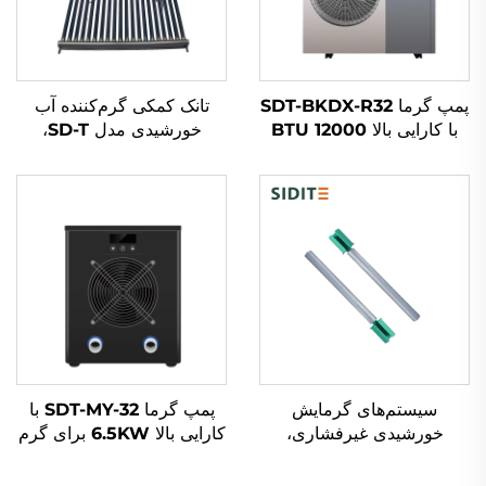
پمپ گرما SDT-BKDX-R32
تانک کمکی گرم‌کننده آب
با کارایی بالا 12000 BTU
خورشیدی مدل SD-T،
منبع هوای سازگار با محیط
ضخامت 55 میلی‌متر، فشار
زیست برای استفاده در خانه،
بالا، پلی‌یورتان
دفتر و فضاهای تجاری به
ترموایزولاسیونی، داخل تانک
صورت آرام
SUS304-2B، مناسب برای
استفاده در بیرون‌المنزل و
هتل‌ها
سیستم‌های گرمایش
پمپ گرما SDT-MY-32 با
خورشیدی غیرفشاری،
کارایی بالا 6.5KW برای گرم
عصاف مغنزیم ضدآب و
کردن حمام سباحی با عملکرد
هوای، محافظ ضدخوردگی و
آرام، مواد مبرد R32،