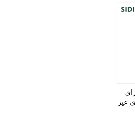
ای
 غیر
ارت بر
ر با
دی