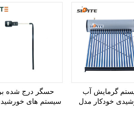
ستم گرمایش آب
حسگر درج شده بر
یدی خودکار مدل
سیستم های خورشیدی
SD-P با تانک داخلی دوبار
فشاری ۱/۲'' نظ
دهی سریع و مبدل
سطح آب و دما سازگا
ت غیرفشاری برای
گرمایش آب خورشی