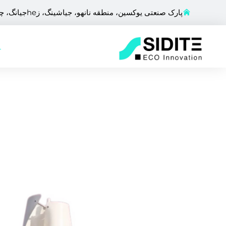
پارک صنعتی یوکسین، منطقه نانهو، جیاشینگ، زheجیانگ، چین
ص