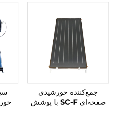
جمع‌کننده خورشیدی
سی
صفحه‌ای SC-F با پوشش
خورش
انتخابی آبی/سیاه کروم
لیزری جوش‌دار با بهره‌وری
فشار
انرژی بالا برای هتل‌ها و
حرار