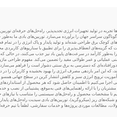
رون‌المرکز هتل‌ها
جربه در تولید تجهیزات انرژی تجدیدپذیر، راه‌حل‌های حرفه‌ای توربین‌های 
اگون سراسر جهان را برآورده می‌سازد. توربین‌های بادی ما به‌طور 
ی کوچک برق طراحی شده‌اند و تولید پایدار و پاک انرژی را در تما
ا قدرتی از ۱۰۰ وات تا ۳۰ کیلووات است که گزینه‌های انعطاف‌پذیری را برای تطبیق با سنار
ی ما انرژی باد را به‌طور کارآمد در سرعت‌های پایین باد نیز جذب می‌کنند، در
فراهم می‌سازد و ایمنی عملیاتی و عمر طولانی مفید را تضمین می‌کند. مفهوم طر
ورافتاده‌ای که دسترسی به برق سنتی دشوار است را فراهم می‌سازد. 
نرژی را ۱۵ درصد افزایش می‌دهند، که این امر بازدهی مصرف انرژی را بهبود بخشیده و کار
مأموریت ترویج انرژی سبز و کاهش انتشار کربن در سطح جهانی همسو هس
اجرا می‌کنیم تا اطمینان حاصل شود که هر محصول از استانداردهای ب
ز ۱۰۰ کشور فعالیت دارد و مشتریان را با ارائه راهنمایی‌های فنی به‌موقع، پشتیبان
ف‌پذیر OEM/ODM را ارائه می‌دهیم تا مشخصات محصول و راه‌حل‌های سیستمی را متناسب 
ه‌های ریز (میکروگرید)، توربین‌های بادی سیدیت راه‌حل‌های پایدار، ک
ت، مطالعات موردی پروژه‌ها و خدمات سفارشی، لطفاً با تیم حرفه‌ای 